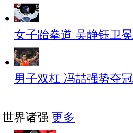
女子跆拳道 吴静钰卫冕
男子双杠 冯喆强势夺冠
世界诸强
更多