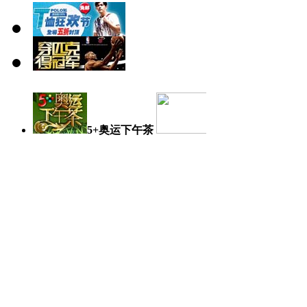
5+奥运下午茶
奥运日记