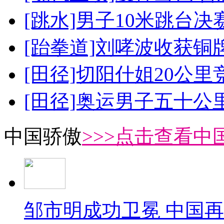
[跳水]男子10米跳台决
[跆拳道]刘哮波收获铜
[田径]切阳什姐20公
[田径]奥运男子五十公
中国骄傲
>>>点击查看中
邹市明成功卫冕 中国