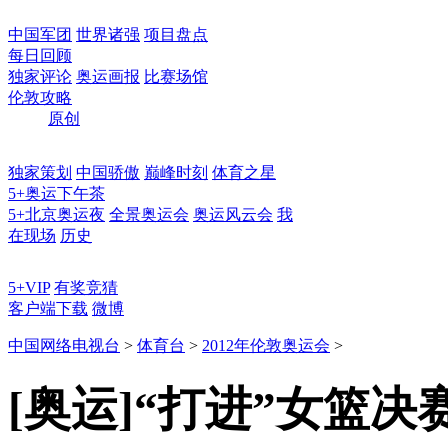
中国军团
世界诸强
项目盘点
每日回顾
独家评论
奥运画报
比赛场馆
伦敦攻略
原创
独家策划
中国骄傲
巅峰时刻
体育之星
5+奥运下午茶
5+北京奥运夜
全景奥运会
奥运风云会
我
在现场
历史
5+VIP
有奖竞猜
客户端下载
微博
中国网络电视台
>
体育台
>
2012年伦敦奥运会
>
[奥运]“打进”女篮决