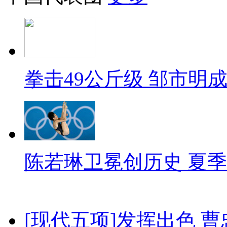
拳击49公斤级 邹市明
陈若琳卫冕创历史 夏季
[现代五项]发挥出色 