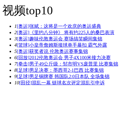
视频top10
1
[奥运]张斌：这将是一个欢庆的奥运盛典
2
[奥运]《里约八分钟》 将有约225人的桑巴表演
3
[奥运]趣味伦敦奥运会 赛场搞笑瞬间集锦
4
[篮球]小皇帝詹姆斯接球单手暴扣 霸气外露
5
[奥运]获奖者说 伦敦奥运赛事集锦
6
[回放]2012伦敦奥运会 男子4X100米接力决赛
7
[拳击]男子49公斤级：邹市明VS庞普里 比赛集锦
8
[足球]男足决赛：墨西哥2-1巴西 比赛集锦
9
[足球]男足铜牌赛 韩国队2:0日本队 全场集锦
10
[田径]混乱一幕 链球名次评定混乱引申诉