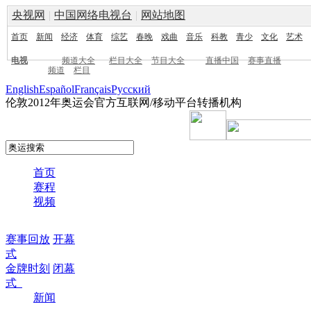
央视网
|
中国网络电视台
|
网站地图
首页
新闻
经济
体育
综艺
春晚
戏曲
音乐
科教
青少
文化
艺术
电视
频道大全
栏目大全
节目大全
直播中国
赛事直播
频道
栏目
English
Español
Français
Pусский
伦敦2012年奥运会官方互联网/移动平台转播机构
首页
赛程
视频
赛事回放
开幕
式
金牌时刻
闭幕
式
新闻