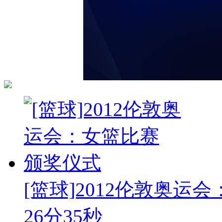
[篮球]2012伦敦奥运
26分35秒