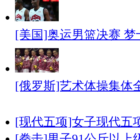
[美国]奥运男篮决赛 
[俄罗斯]艺术体操集体
[现代五项]女子现代五
[拳击]男子91公斤以上