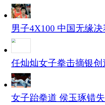
男子4X100 中国无缘决
任灿灿女子拳击摘银创
女子跆拳道 侯玉琢错