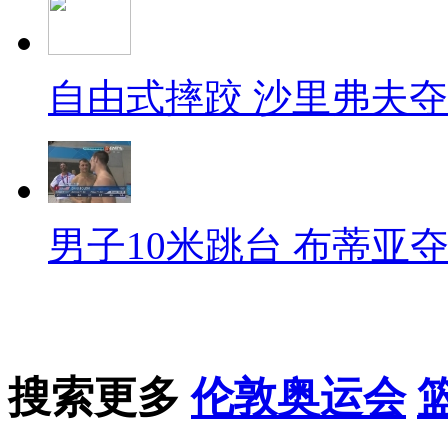
自由式摔跤 沙里弗夫
男子10米跳台 布蒂亚
搜索更多
伦敦奥运会