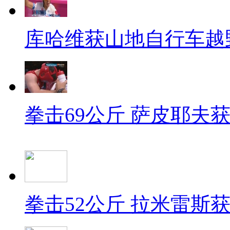
库哈维获山地自行车越
拳击69公斤 萨皮耶夫
拳击52公斤 拉米雷斯