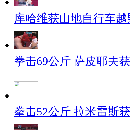
库哈维获山地自行车越
拳击69公斤 萨皮耶夫
拳击52公斤 拉米雷斯