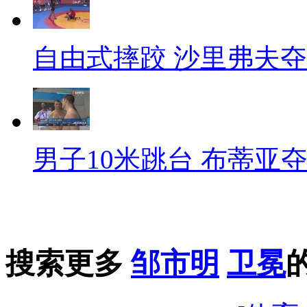
自由式摔跤 沙里弗夫
男子10米跳台 布蒂亚
搜索更多
邹市明
卫冕