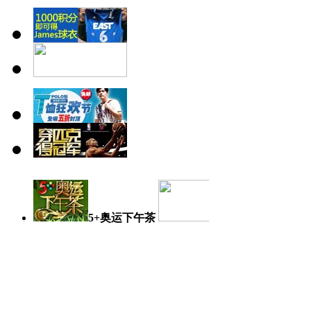
5+奥运下午茶
奥运日记