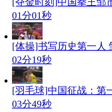
[夺金时刻]中国拳王邹
01分01秒
[体操]书写历史第一人
02分19秒
[羽毛球]中国征战：第
03分49秒