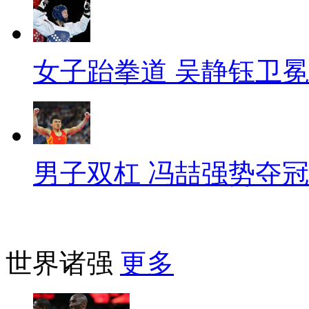
女子跆拳道 吴静钰卫冕
男子双杠 冯喆强势夺冠
世界诸强
更多