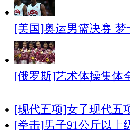
[美国]奥运男篮决赛 
[俄罗斯]艺术体操集体
[现代五项]女子现代五
[拳击]男子91公斤以上