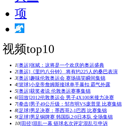
视频top10
1
[奥运]张斌：这将是一个欢庆的奥运盛典
2
[奥运]《里约八分钟》 将有约225人的桑巴表演
3
[奥运]趣味伦敦奥运会 赛场搞笑瞬间集锦
4
[篮球]小皇帝詹姆斯接球单手暴扣 霸气外露
5
[奥运]获奖者说 伦敦奥运赛事集锦
6
[回放]2012伦敦奥运会 男子4X100米接力决赛
7
[拳击]男子49公斤级：邹市明VS庞普里 比赛集锦
8
[足球]男足决赛：墨西哥2-1巴西 比赛集锦
9
[足球]男足铜牌赛 韩国队2:0日本队 全场集锦
10
[田径]混乱一幕 链球名次评定混乱引申诉