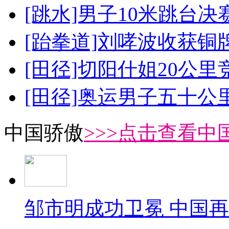
[跳水]男子10米跳台决
[跆拳道]刘哮波收获铜
[田径]切阳什姐20公
[田径]奥运男子五十公
中国骄傲
>>>点击查看中
邹市明成功卫冕 中国