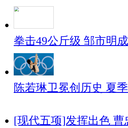
拳击49公斤级 邹市明
陈若琳卫冕创历史 夏季
[现代五项]发挥出色 