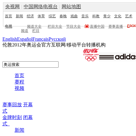
央视网
|
中国网络电视台
|
网站地图
首页
新闻
经济
体育
综艺
春晚
戏曲
音乐
科教
青少
文化
艺术
电视
频道大全
栏目大全
节目大全
直播中国
赛事直播
频道
栏目
English
Español
Français
Pусский
伦敦2012年奥运会官方互联网/移动平台转播机构
首页
赛程
视频
赛事回放
开幕
式
金牌时刻
闭幕
式
新闻