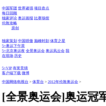
中国军团
世界诸强
项目盘点
每日回顾
独家评论
奥运画报
比赛场馆
伦敦攻略
原创
独家策划
中国骄傲
巅峰时刻
体育之星
5+奥运下午茶
5+北京奥运夜
全景奥运会
奥运风云会
我
在现场
历史
5+VIP
有奖竞猜
客户端下载
微博
中国网络电视台
>
体育台
>
2012年伦敦奥运会
>
[全景奥运会]奥运