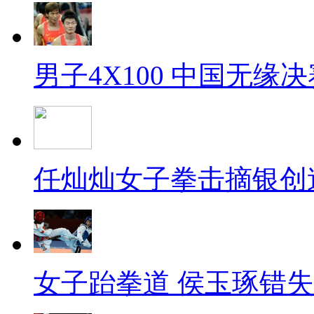
男子4X100 中国无缘决
任灿灿女子拳击摘银创
女子跆拳道 侯玉琢错