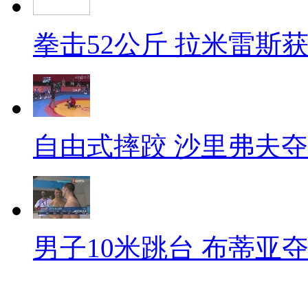
拳击52公斤 拉米雷斯
自由式摔跤 沙里弗夫
男子10米跳台 布蒂亚