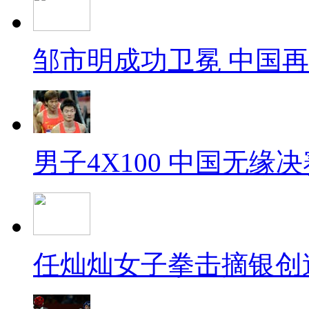
邹市明成功卫冕 中国
男子4X100 中国无缘决
任灿灿女子拳击摘银创