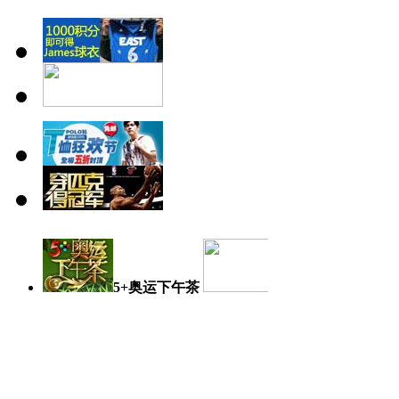
5+奥运下午茶
奥运日记