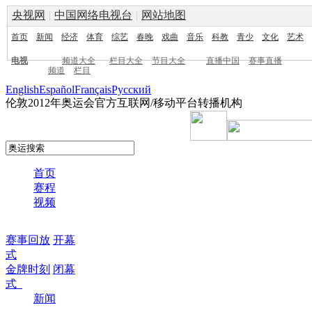
央视网
|
中国网络电视台
|
网站地图
首页
新闻
经济
体育
综艺
春晚
戏曲
音乐
科教
青少
文化
艺术
电视
频道大全
栏目大全
节目大全
直播中国
赛事直播
频道
栏目
English
Español
Français
Pусский
伦敦2012年奥运会官方互联网/移动平台转播机构
首页
赛程
视频
赛事回放
开幕
式
金牌时刻
闭幕
式
新闻