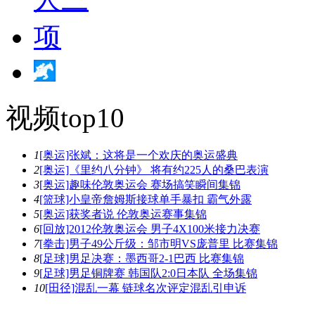
视频top10
1
[奥运]张斌：这将是一个欢庆的奥运盛典
2
[奥运]《里约八分钟》 将有约225人的桑巴表演
3
[奥运]趣味伦敦奥运会 赛场搞笑瞬间集锦
4
[篮球]小皇帝詹姆斯接球单手暴扣 霸气外露
5
[奥运]获奖者说 伦敦奥运赛事集锦
6
[回放]2012伦敦奥运会 男子4X100米接力决赛
7
[拳击]男子49公斤级：邹市明VS庞普里 比赛集锦
8
[足球]男足决赛：墨西哥2-1巴西 比赛集锦
9
[足球]男足铜牌赛 韩国队2:0日本队 全场集锦
10
[田径]混乱一幕 链球名次评定混乱引申诉