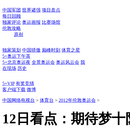
中国军团
世界诸强
项目盘点
每日回顾
独家评论
奥运画报
比赛场馆
伦敦攻略
原创
独家策划
中国骄傲
巅峰时刻
体育之星
5+奥运下午茶
5+北京奥运夜
全景奥运会
奥运风云会
我
在现场
历史
5+VIP
有奖竞猜
客户端下载
微博
中国网络电视台
>
体育台
>
2012年伦敦奥运会
>
12日看点：期待梦十