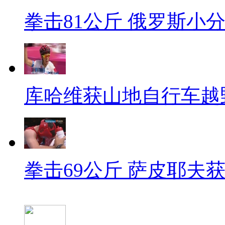
拳击81公斤 俄罗斯小
库哈维获山地自行车越
拳击69公斤 萨皮耶夫