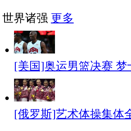
世界诸强
更多
[美国]奥运男篮决赛 
[俄罗斯]艺术体操集体