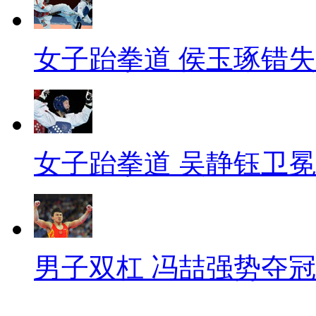
女子跆拳道 侯玉琢错
女子跆拳道 吴静钰卫冕
男子双杠 冯喆强势夺冠