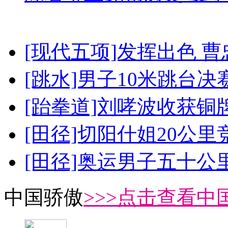
[现代五项]发挥出色 
[跳水]男子10米跳台决
[跆拳道]刘哮波收获铜
[田径]切阳什姐20公
[田径]奥运男子五十公
中国骄傲
>>>点击查看中