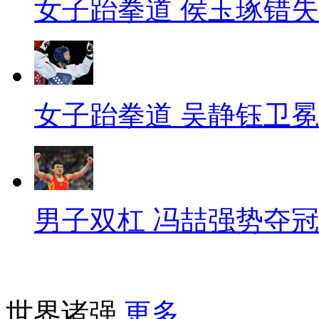
女子跆拳道 侯玉琢错
女子跆拳道 吴静钰卫冕
男子双杠 冯喆强势夺冠
世界诸强
更多