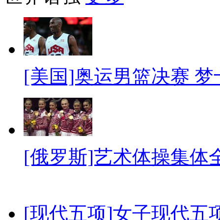
[美国]奥运男篮决赛 
[俄罗斯]艺术体操集体
[现代五项]女子现代五