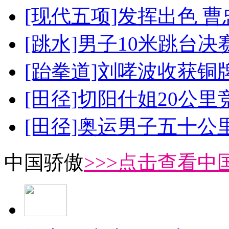
[现代五项]发挥出色 
[跳水]男子10米跳台决
[跆拳道]刘哮波收获铜
[田径]切阳什姐20公
[田径]奥运男子五十公
中国骄傲
>>>点击查看中