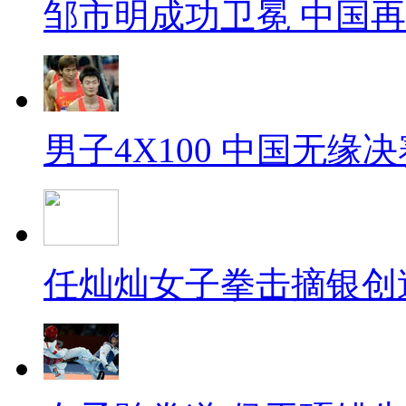
邹市明成功卫冕 中国
男子4X100 中国无缘决
任灿灿女子拳击摘银创