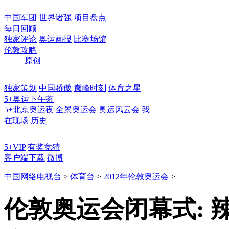
中国军团
世界诸强
项目盘点
每日回顾
独家评论
奥运画报
比赛场馆
伦敦攻略
原创
独家策划
中国骄傲
巅峰时刻
体育之星
5+奥运下午茶
5+北京奥运夜
全景奥运会
奥运风云会
我
在现场
历史
5+VIP
有奖竞猜
客户端下载
微博
中国网络电视台
>
体育台
>
2012年伦敦奥运会
>
伦敦奥运会闭幕式: 