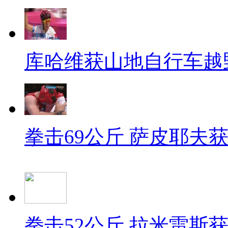
库哈维获山地自行车越
拳击69公斤 萨皮耶夫
拳击52公斤 拉米雷斯