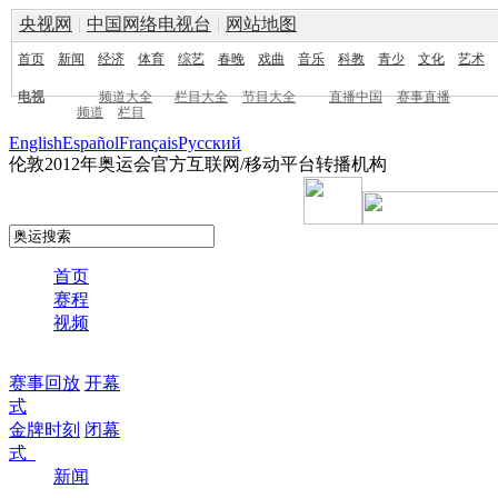
央视网
|
中国网络电视台
|
网站地图
首页
新闻
经济
体育
综艺
春晚
戏曲
音乐
科教
青少
文化
艺术
电视
频道大全
栏目大全
节目大全
直播中国
赛事直播
频道
栏目
English
Español
Français
Pусский
伦敦2012年奥运会官方互联网/移动平台转播机构
首页
赛程
视频
赛事回放
开幕
式
金牌时刻
闭幕
式
新闻