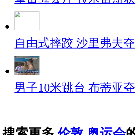
自由式摔跤 沙里弗夫
男子10米跳台 布蒂亚
搜索更多
伦敦
奥运会