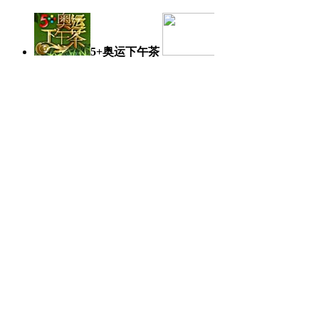
5+奥运下午茶
奥运日记