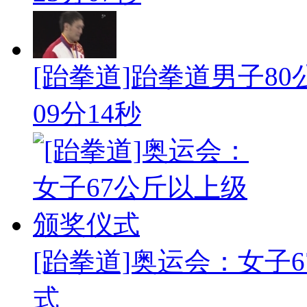
[跆拳道]跆拳道男子8
09分14秒
[跆拳道]奥运会：女子
式