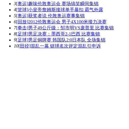
3
[奥运]趣味伦敦奥运会 赛场搞笑瞬间集锦
4
[篮球]小皇帝詹姆斯接球单手暴扣 霸气外露
5
[奥运]获奖者说 伦敦奥运赛事集锦
6
[回放]2012伦敦奥运会 男子4X100米接力决赛
7
[拳击]男子49公斤级：邹市明VS庞普里 比赛集锦
8
[足球]男足决赛：墨西哥2-1巴西 比赛集锦
9
[足球]男足铜牌赛 韩国队2:0日本队 全场集锦
10
[田径]混乱一幕 链球名次评定混乱引申诉