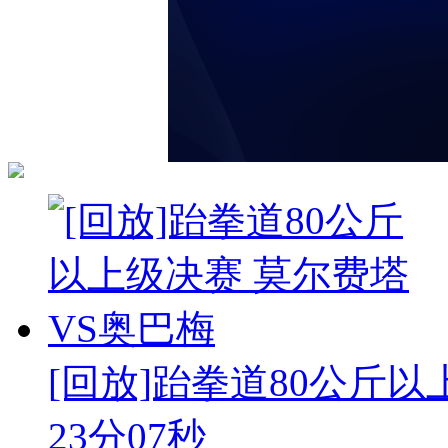
[回放]跆拳道80公斤以上
23分07秒