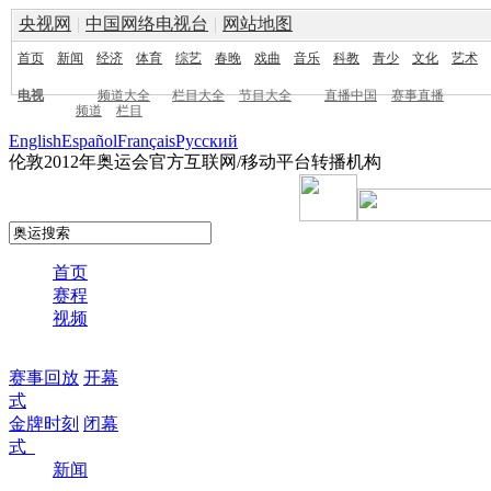
央视网
|
中国网络电视台
|
网站地图
首页
新闻
经济
体育
综艺
春晚
戏曲
音乐
科教
青少
文化
艺术
电视
频道大全
栏目大全
节目大全
直播中国
赛事直播
频道
栏目
English
Español
Français
Pусский
伦敦2012年奥运会官方互联网/移动平台转播机构
首页
赛程
视频
赛事回放
开幕
式
金牌时刻
闭幕
式
新闻