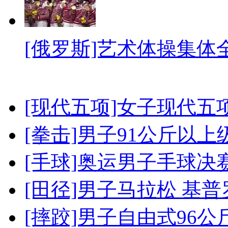
[俄罗斯]艺术体操集体
[现代五项]女子现代五
[拳击]男子91公斤以上
[手球]奥运男子手球决
[田径]男子马拉松 基
[摔跤]男子自由式96公