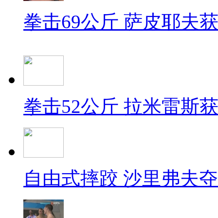
拳击69公斤 萨皮耶夫
拳击52公斤 拉米雷斯
自由式摔跤 沙里弗夫