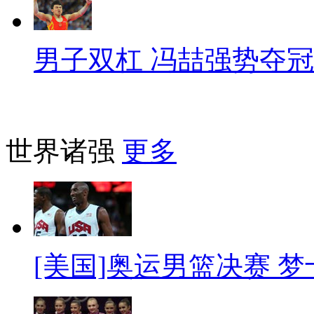
男子双杠 冯喆强势夺冠
世界诸强
更多
[美国]奥运男篮决赛 