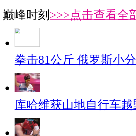
巅峰时刻
>>>点击查看全部
拳击81公斤 俄罗斯小
库哈维获山地自行车越