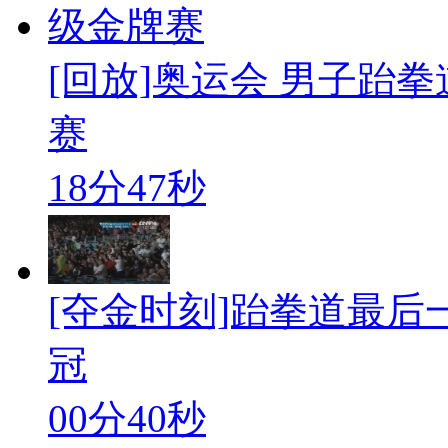
[回放]奥运会 男子跆
赛
18分47秒
[夺金时刻]跆拳道最后
冠
00分40秒