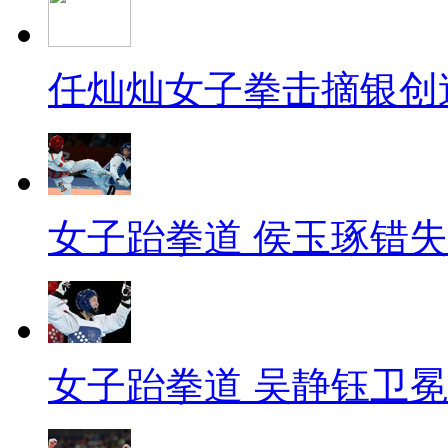
任灿灿女子拳击摘银创
女子跆拳道 侯玉琢错
女子跆拳道 吴静钰卫冕