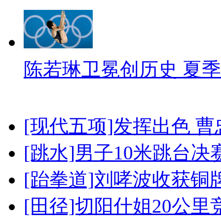
陈若琳卫冕创历史 夏季
[现代五项]发挥出色 
[跳水]男子10米跳台决
[跆拳道]刘哮波收获铜
[田径]切阳什姐20公