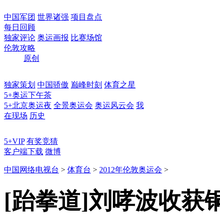
中国军团
世界诸强
项目盘点
每日回顾
独家评论
奥运画报
比赛场馆
伦敦攻略
原创
独家策划
中国骄傲
巅峰时刻
体育之星
5+奥运下午茶
5+北京奥运夜
全景奥运会
奥运风云会
我
在现场
历史
5+VIP
有奖竞猜
客户端下载
微博
中国网络电视台
>
体育台
>
2012年伦敦奥运会
>
[跆拳道]刘哮波收获