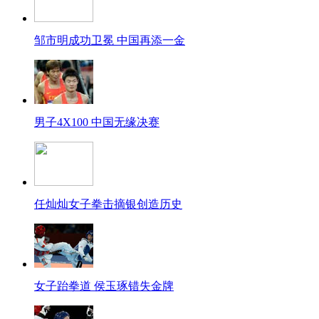
邹市明成功卫冕 中国再添一金
男子4X100 中国无缘决赛
任灿灿女子拳击摘银创造历史
女子跆拳道 侯玉琢错失金牌