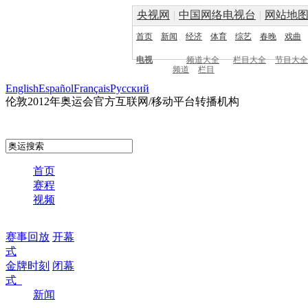
央视网
|
中国网络电视台
|
网站地
首页
新闻
经济
体育
综艺
春晚
戏曲
电视
频道大全
栏目大全
节目大全
频道
栏目
English
Español
Français
Pусский
伦敦2012年奥运会官方互联网/移动平台转播机构
首页
赛程
视频
赛事回放
开幕
式
金牌时刻
闭幕
式
新闻