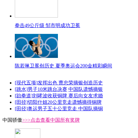
拳击49公斤级 邹市明成功卫冕
陈若琳卫冕创历史 夏季奥运会200金精彩瞬间
[现代五项]发挥出色 曹忠荣摘银创造历史
[跳水]男子10米跳台决赛
中国队遗憾摘银
[跆拳道]刘哮波收获铜牌 赛后向女友求婚
[田径]切阳什姐20公里竞走遗憾摘得铜牌
[田径]奥运男子五十公里竞走 中国队摘铜
中国骄傲
>>>点击查看中国所有奖牌