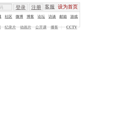
客服
设为首页
登录
注册
城
社区
微博
博客
论坛
访谈
邮箱
游戏
剧
纪录片
动画片
公开课
播客
|
CCTV