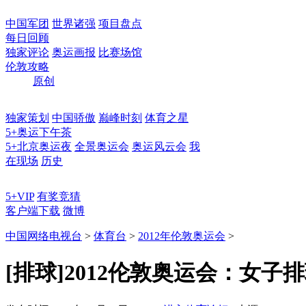
中国军团
世界诸强
项目盘点
每日回顾
独家评论
奥运画报
比赛场馆
伦敦攻略
原创
独家策划
中国骄傲
巅峰时刻
体育之星
5+奥运下午茶
5+北京奥运夜
全景奥运会
奥运风云会
我
在现场
历史
5+VIP
有奖竞猜
客户端下载
微博
中国网络电视台
>
体育台
>
2012年伦敦奥运会
>
[排球]2012伦敦奥运会：女子