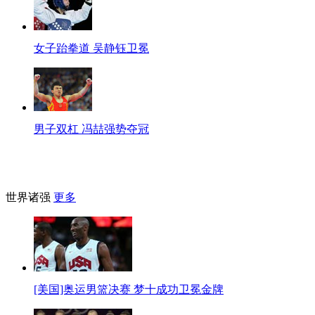
女子跆拳道 吴静钰卫冕
男子双杠 冯喆强势夺冠
世界诸强
更多
[美国]奥运男篮决赛 梦十成功卫冕金牌