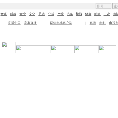
图
音乐
科教
青少
文化
艺术
公益
产经
汽车
旅游
健康
时尚
三农
商
直播中国
赛事直播
网络电视客户端
|
高清
电影
电视