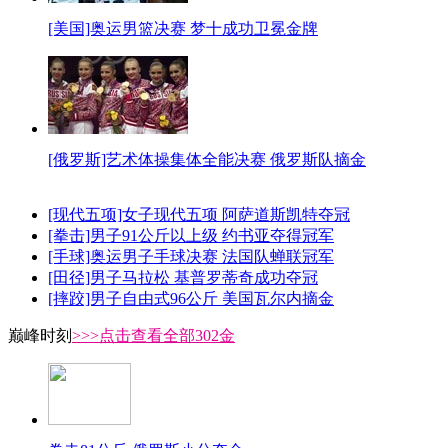
[美国]奥运男篮决赛 梦十成功卫冕金牌
[俄罗斯]艺术体操集体全能决赛 俄罗斯队摘金
[现代五项]女子现代五项 阿萨道斯凯特夺冠
[拳击]男子91公斤以上级 约书亚夺得冠军
[手球]奥运男子手球决赛 法国队蝉联冠军
[田径]男子马拉松 基普罗蒂奇成功夺冠
[摔跤]男子自由式96公斤 美国瓦尔内摘金
巅峰时刻
>>>点击查看全部302金