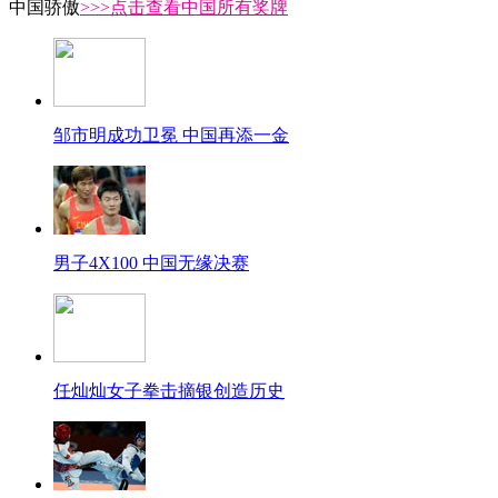
中国骄傲
>>>点击查看中国所有奖牌
邹市明成功卫冕 中国再添一金
男子4X100 中国无缘决赛
任灿灿女子拳击摘银创造历史