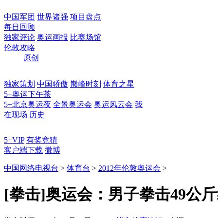
中国军团
世界诸强
项目盘点
每日回顾
独家评论
奥运画报
比赛场馆
伦敦攻略
原创
独家策划
中国骄傲
巅峰时刻
体育之星
5+奥运下午茶
5+北京奥运夜
全景奥运会
奥运风云会
我
在现场
历史
5+VIP
有奖竞猜
客户端下载
微博
中国网络电视台
>
体育台
>
2012年伦敦奥运会
>
[拳击]奥运会：男子拳击49公