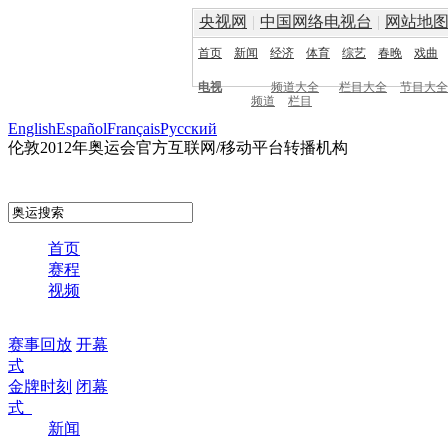
央视网
|
中国网络电视台
|
网站地
首页
新闻
经济
体育
综艺
春晚
戏曲
电视
频道大全
栏目大全
节目大全
频道
栏目
English
Español
Français
Pусский
伦敦2012年奥运会官方互联网/移动平台转播机构
首页
赛程
视频
赛事回放
开幕
式
金牌时刻
闭幕
式
新闻