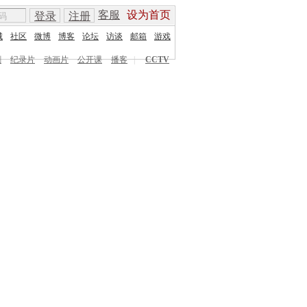
客服
设为首页
登录
注册
城
社区
微博
博客
论坛
访谈
邮箱
游戏
剧
纪录片
动画片
公开课
播客
|
CCTV