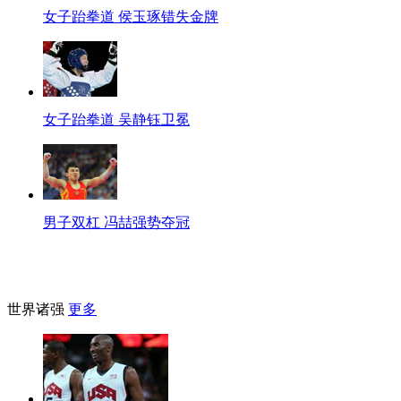
女子跆拳道 侯玉琢错失金牌
女子跆拳道 吴静钰卫冕
男子双杠 冯喆强势夺冠
世界诸强
更多