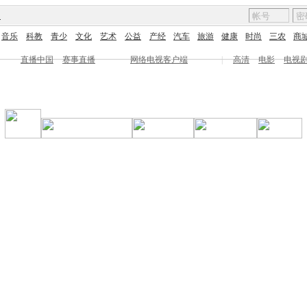
图
音乐
科教
青少
文化
艺术
公益
产经
汽车
旅游
健康
时尚
三农
商
直播中国
赛事直播
网络电视客户端
|
高清
电影
电视