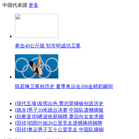
中国代表团
更多
拳击49公斤级 邹市明成功卫冕
陈若琳卫冕创历史 夏季奥运会200金精彩瞬间
[现代五项]发挥出色 曹忠荣摘银创造历史
[跳水]男子10米跳台决赛
中国队遗憾摘银
[跆拳道]刘哮波收获铜牌 赛后向女友求婚
[田径]切阳什姐20公里竞走遗憾摘得铜牌
[田径]奥运男子五十公里竞走 中国队摘铜