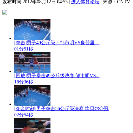
发布时间:2012年08月12日 04:55 |
进入体育论坛
| 来源：CNTV
[拳击]男子49公斤级：邹市明VS庞普里 ...
01分51秒
[回放]男子拳击49公斤级决赛 邹市明VS...
18分36秒
[夺金时刻]男子拳击56公斤级决赛 坎贝尔夺冠
02分54秒