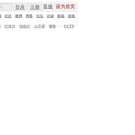
客服
设为首页
登录
注册
城
社区
微博
博客
论坛
访谈
邮箱
游戏
剧
纪录片
动画片
公开课
播客
|
CCTV