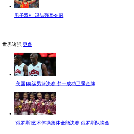
男子双杠 冯喆强势夺冠
世界诸强
更多
[美国]奥运男篮决赛 梦十成功卫冕金牌
[俄罗斯]艺术体操集体全能决赛 俄罗斯队摘金