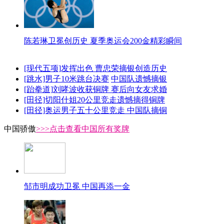
陈若琳卫冕创历史 夏季奥运会200金精彩瞬间
[现代五项]发挥出色 曹忠荣摘银创造历史
[跳水]男子10米跳台决赛
中国队遗憾摘银
[跆拳道]刘哮波收获铜牌 赛后向女友求婚
[田径]切阳什姐20公里竞走遗憾摘得铜牌
[田径]奥运男子五十公里竞走 中国队摘铜
中国骄傲
>>>点击查看中国所有奖牌
邹市明成功卫冕 中国再添一金