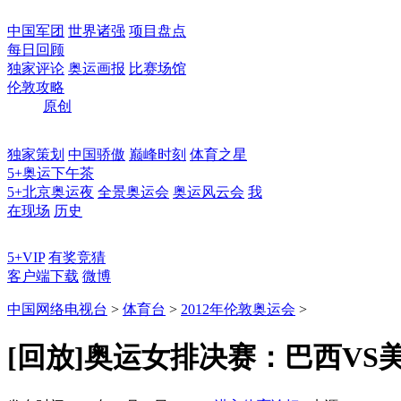
中国军团
世界诸强
项目盘点
每日回顾
独家评论
奥运画报
比赛场馆
伦敦攻略
原创
独家策划
中国骄傲
巅峰时刻
体育之星
5+奥运下午茶
5+北京奥运夜
全景奥运会
奥运风云会
我
在现场
历史
5+VIP
有奖竞猜
客户端下载
微博
中国网络电视台
>
体育台
>
2012年伦敦奥运会
>
[回放]奥运女排决赛：巴西VS美