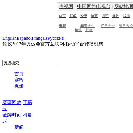
央视网
|
中国网络电视台
|
网站地
首页
新闻
经济
体育
综艺
春晚
戏曲
电视
频道大全
栏目大全
节目大全
频道
栏目
English
Español
Français
Pусский
伦敦2012年奥运会官方互联网/移动平台转播机构
首页
赛程
视频
赛事回放
开幕
式
金牌时刻
闭幕
式
新闻