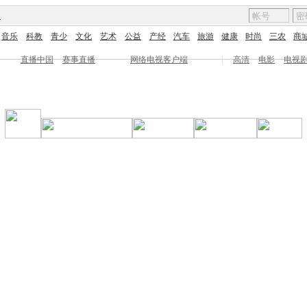
图
音乐
科教
青少
文化
艺术
公益
产经
汽车
旅游
健康
时尚
三农
商
直播中国
赛事直播
网络电视客户端
|
高清
电影
电视