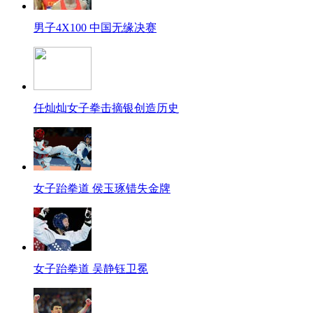
男子4X100 中国无缘决赛
任灿灿女子拳击摘银创造历史
女子跆拳道 侯玉琢错失金牌
女子跆拳道 吴静钰卫冕