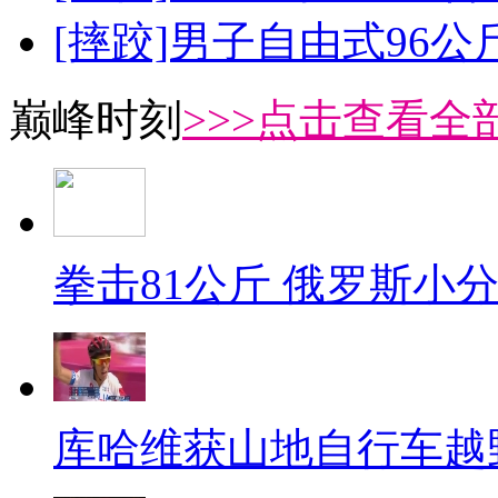
[摔跤]男子自由式96公
巅峰时刻
>>>点击查看全部
拳击81公斤 俄罗斯小
库哈维获山地自行车越