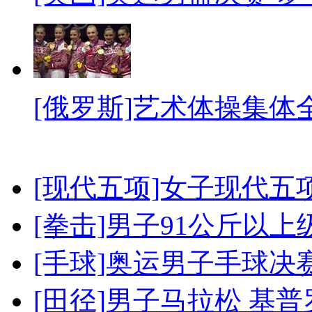
[俄罗斯]艺术体操集体
[现代五项]女子现代五
[拳击]男子91公斤以上
[手球]奥运男子手球决
[田径]男子马拉松 基