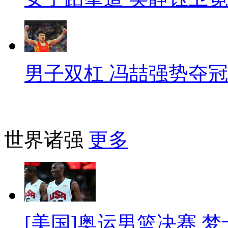
男子双杠 冯喆强势夺冠
世界诸强
更多
[美国]奥运男篮决赛 