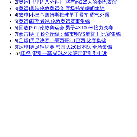
2
[奥运]《里约八分钟》 将有约225人的桑巴表演
3
[奥运]趣味伦敦奥运会 赛场搞笑瞬间集锦
4
[篮球]小皇帝詹姆斯接球单手暴扣 霸气外露
5
[奥运]获奖者说 伦敦奥运赛事集锦
6
[回放]2012伦敦奥运会 男子4X100米接力决赛
7
[拳击]男子49公斤级：邹市明VS庞普里 比赛集锦
8
[足球]男足决赛：墨西哥2-1巴西 比赛集锦
9
[足球]男足铜牌赛 韩国队2:0日本队 全场集锦
10
[田径]混乱一幕 链球名次评定混乱引申诉