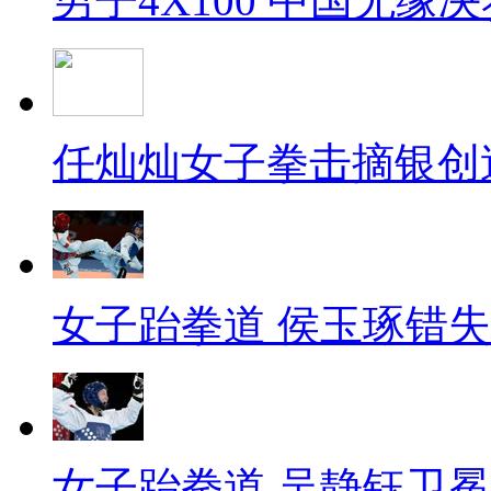
男子4X100 中国无缘决
任灿灿女子拳击摘银创
女子跆拳道 侯玉琢错
女子跆拳道 吴静钰卫冕