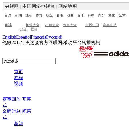
央视网
|
中国网络电视台
|
网站地图
首页
新闻
经济
体育
综艺
春晚
戏曲
音乐
科教
青少
文化
艺术
电视
频道大全
栏目大全
节目大全
直播中国
赛事直播
频道
栏目
English
Español
Français
Pусский
伦敦2012年奥运会官方互联网/移动平台转播机构
首页
赛程
视频
赛事回放
开幕
式
金牌时刻
闭幕
式
新闻