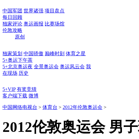
中国军团
世界诸强
项目盘点
每日回顾
独家评论
奥运画报
比赛场馆
伦敦攻略
原创
独家策划
中国骄傲
巅峰时刻
体育之星
5+奥运下午茶
5+北京奥运夜
全景奥运会
奥运风云会
我
在现场
历史
5+VIP
有奖竞猜
客户端下载
微博
中国网络电视台
>
体育台
>
2012年伦敦奥运会
>
2012伦敦奥运会 