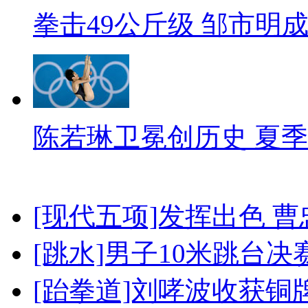
拳击49公斤级 邹市明
陈若琳卫冕创历史 夏季
[现代五项]发挥出色 
[跳水]男子10米跳台决
[跆拳道]刘哮波收获铜