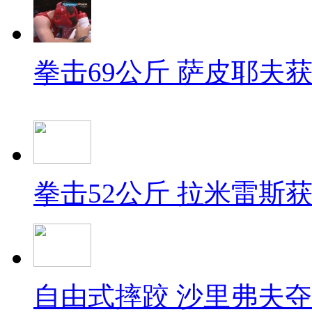
拳击69公斤 萨皮耶夫
拳击52公斤 拉米雷斯
自由式摔跤 沙里弗夫