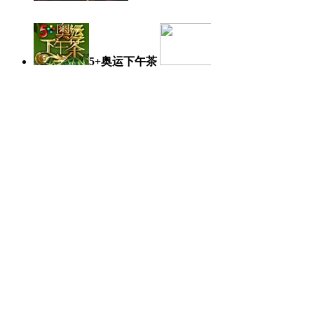
5+奥运下午茶
奥运日记