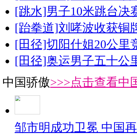
[跳水]男子10米跳台决
[跆拳道]刘哮波收获铜
[田径]切阳什姐20公
[田径]奥运男子五十公
中国骄傲
>>>点击查看中
邹市明成功卫冕 中国