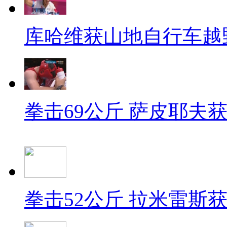
库哈维获山地自行车越
拳击69公斤 萨皮耶夫
拳击52公斤 拉米雷斯