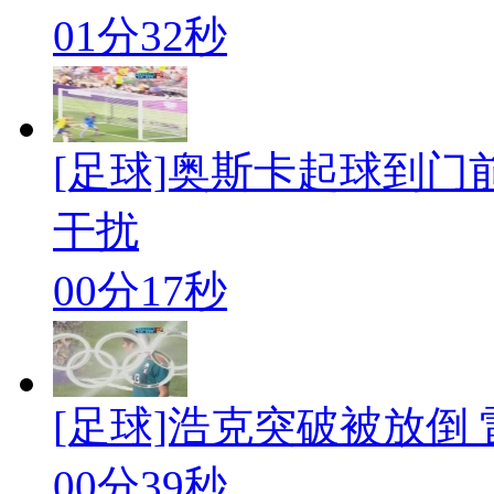
01分32秒
[足球]奥斯卡起球到门
干扰
00分17秒
[足球]浩克突破被放倒 
00分39秒