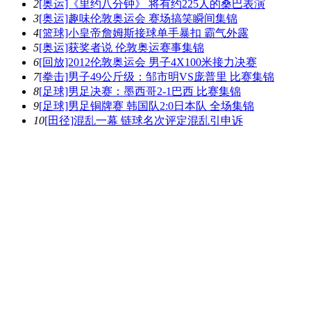
2
[奥运]《里约八分钟》 将有约225人的桑巴表演
3
[奥运]趣味伦敦奥运会 赛场搞笑瞬间集锦
4
[篮球]小皇帝詹姆斯接球单手暴扣 霸气外露
5
[奥运]获奖者说 伦敦奥运赛事集锦
6
[回放]2012伦敦奥运会 男子4X100米接力决赛
7
[拳击]男子49公斤级：邹市明VS庞普里 比赛集锦
8
[足球]男足决赛：墨西哥2-1巴西 比赛集锦
9
[足球]男足铜牌赛 韩国队2:0日本队 全场集锦
10
[田径]混乱一幕 链球名次评定混乱引申诉