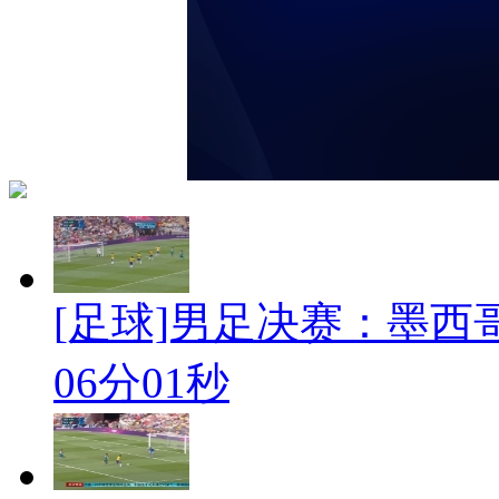
[足球]男足决赛：墨西哥
06分01秒