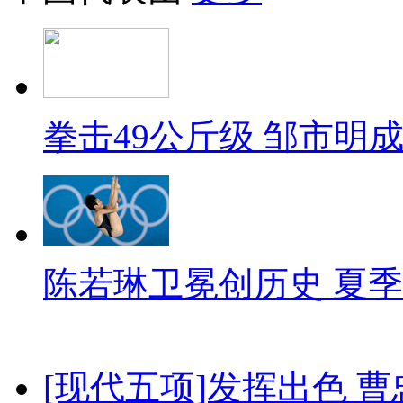
拳击49公斤级 邹市明
陈若琳卫冕创历史 夏季
[现代五项]发挥出色 