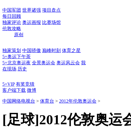
中国军团
世界诸强
项目盘点
每日回顾
独家评论
奥运画报
比赛场馆
伦敦攻略
原创
独家策划
中国骄傲
巅峰时刻
体育之星
5+奥运下午茶
5+北京奥运夜
全景奥运会
奥运风云会
我
在现场
历史
5+VIP
有奖竞猜
客户端下载
微博
中国网络电视台
>
体育台
>
2012年伦敦奥运会
>
[足球]2012伦敦奥