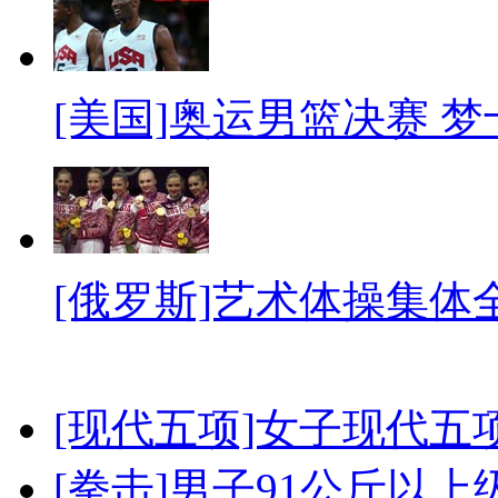
[美国]奥运男篮决赛 
[俄罗斯]艺术体操集体
[现代五项]女子现代五
[拳击]男子91公斤以上