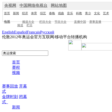
央视网
|
中国网络电视台
|
网站地图
首页
新闻
经济
体育
综艺
春晚
戏曲
音乐
科教
青少
文化
艺术
电视
频道大全
栏目大全
节目大全
直播中国
赛事直播
频道
栏目
English
Español
Français
Pусский
伦敦2012年奥运会官方互联网/移动平台转播机构
首页
赛程
视频
赛事回放
开幕
式
金牌时刻
闭幕
式
新闻