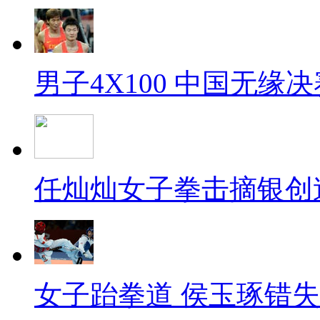
男子4X100 中国无缘决
任灿灿女子拳击摘银创
女子跆拳道 侯玉琢错