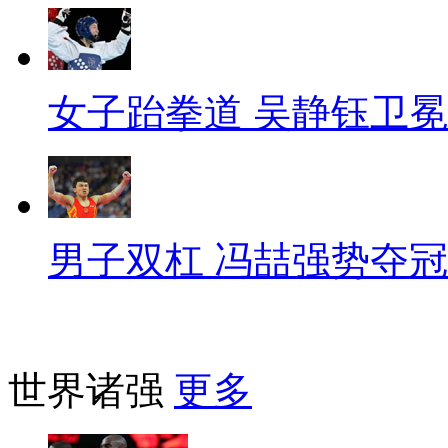
女子跆拳道 吴静钰卫冕
男子双杠 冯喆强势夺冠
世界诸强
更多