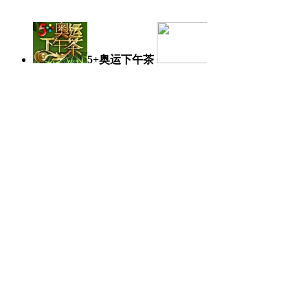
5+奥运下午茶
奥运日记