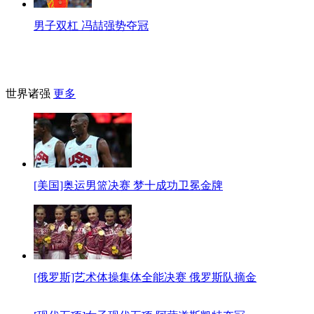
男子双杠 冯喆强势夺冠
世界诸强
更多
[美国]奥运男篮决赛 梦十成功卫冕金牌
[俄罗斯]艺术体操集体全能决赛 俄罗斯队摘金