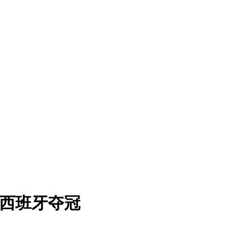
 西班牙夺冠