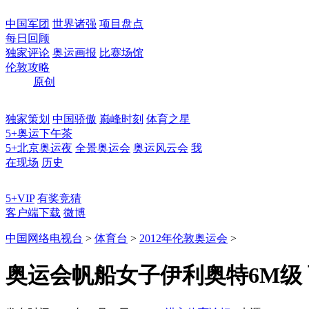
中国军团
世界诸强
项目盘点
每日回顾
独家评论
奥运画报
比赛场馆
伦敦攻略
原创
独家策划
中国骄傲
巅峰时刻
体育之星
5+奥运下午茶
5+北京奥运夜
全景奥运会
奥运风云会
我
在现场
历史
5+VIP
有奖竞猜
客户端下载
微博
中国网络电视台
>
体育台
>
2012年伦敦奥运会
>
奥运会帆船女子伊利奥特6M级