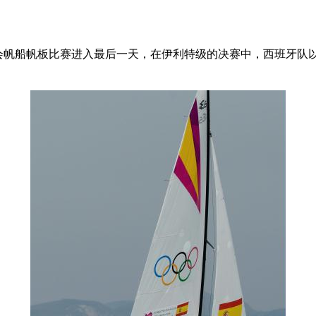
奥运会帆船帆板比赛进入最后一天，在伊利特级的决赛中，西班牙队