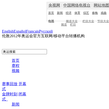
央视网
|
中国网络电视台
|
网站地
首页
新闻
经济
体育
综艺
春晚
戏曲
电视
频道大全
栏目大全
节目大全
频道
栏目
English
Español
Français
Pусский
伦敦2012年奥运会官方互联网/移动平台转播机构
首页
赛程
视频
赛事回放
开幕
式
金牌时刻
闭幕
式
新闻