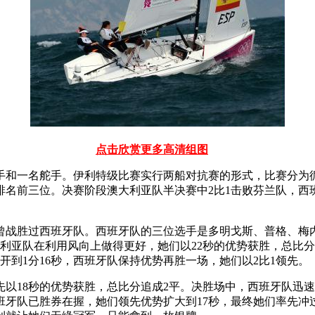
点击欣赏更多高清组图
手和一名舵手。伊利特级比赛实行两船对抗赛的形式，比赛分为
们排名前三位。决赛阶段澳大利亚队半决赛中2比1击败芬兰队，
战胜过西班牙队。西班牙队的三位选手是多明戈斯、普格、梅内
大利亚队在利用风向上做得更好，她们以22秒的优势获胜，总比
到1分16秒，西班牙队保持优势再胜一场，她们以2比1领先。
18秒的优势获胜，总比分追成2平。决胜场中，西班牙队迅速
班牙队已胜券在握，她们领先优势扩大到17秒，最终她们率先冲