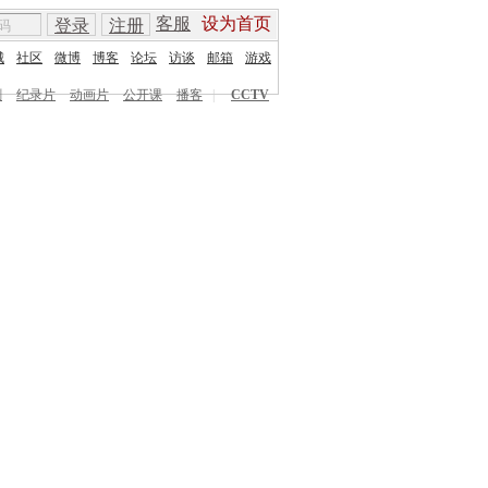
客服
设为首页
登录
注册
城
社区
微博
博客
论坛
访谈
邮箱
游戏
剧
纪录片
动画片
公开课
播客
|
CCTV