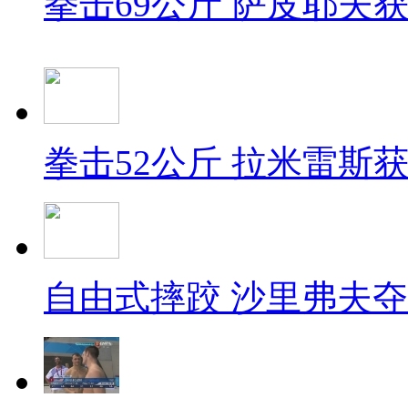
拳击69公斤 萨皮耶夫
拳击52公斤 拉米雷斯
自由式摔跤 沙里弗夫