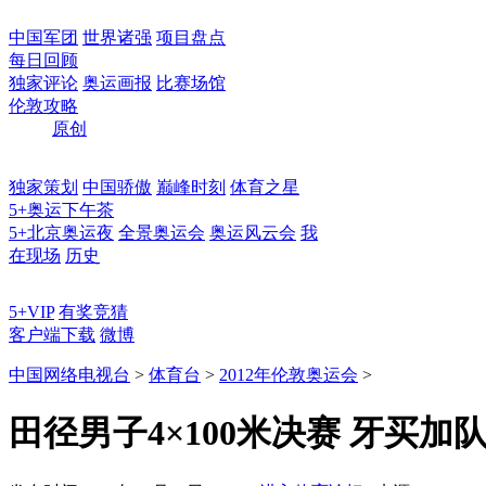
中国军团
世界诸强
项目盘点
每日回顾
独家评论
奥运画报
比赛场馆
伦敦攻略
原创
独家策划
中国骄傲
巅峰时刻
体育之星
5+奥运下午茶
5+北京奥运夜
全景奥运会
奥运风云会
我
在现场
历史
5+VIP
有奖竞猜
客户端下载
微博
中国网络电视台
>
体育台
>
2012年伦敦奥运会
>
田径男子4×100米决赛 牙买