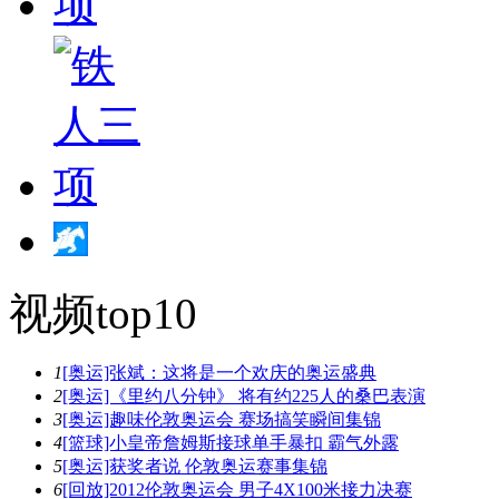
视频top10
1
[奥运]张斌：这将是一个欢庆的奥运盛典
2
[奥运]《里约八分钟》 将有约225人的桑巴表演
3
[奥运]趣味伦敦奥运会 赛场搞笑瞬间集锦
4
[篮球]小皇帝詹姆斯接球单手暴扣 霸气外露
5
[奥运]获奖者说 伦敦奥运赛事集锦
6
[回放]2012伦敦奥运会 男子4X100米接力决赛