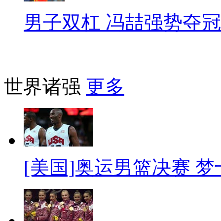
男子双杠 冯喆强势夺冠
世界诸强
更多
[美国]奥运男篮决赛 