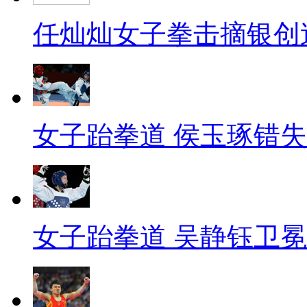
任灿灿女子拳击摘银创
女子跆拳道 侯玉琢错
女子跆拳道 吴静钰卫冕