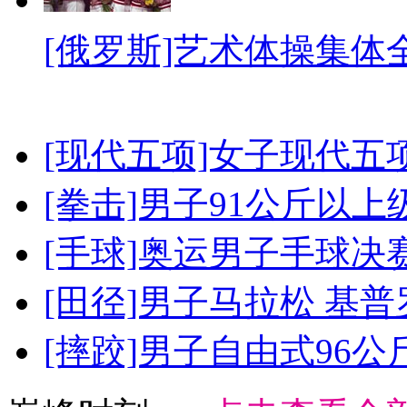
[俄罗斯]艺术体操集体
[现代五项]女子现代五
[拳击]男子91公斤以上
[手球]奥运男子手球决
[田径]男子马拉松 基
[摔跤]男子自由式96公