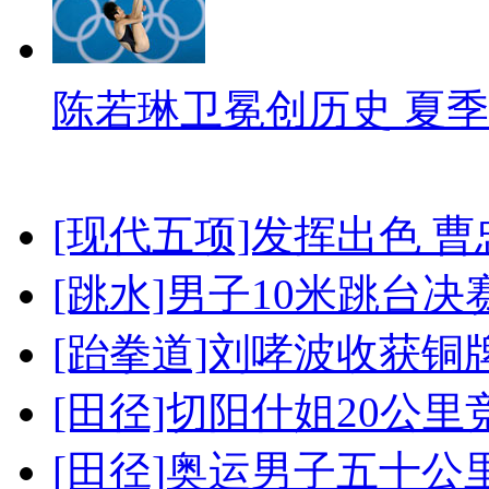
陈若琳卫冕创历史 夏季
[现代五项]发挥出色 
[跳水]男子10米跳台决
[跆拳道]刘哮波收获铜
[田径]切阳什姐20公
[田径]奥运男子五十公