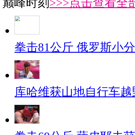
巅峰时刻
>>>点击查看全部
拳击81公斤 俄罗斯小
库哈维获山地自行车越