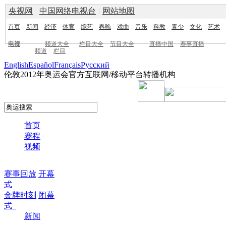
央视网
|
中国网络电视台
|
网站地图
首页
新闻
经济
体育
综艺
春晚
戏曲
音乐
科教
青少
文化
艺术
电视
频道大全
栏目大全
节目大全
直播中国
赛事直播
频道
栏目
English
Español
Français
Pусский
伦敦2012年奥运会官方互联网/移动平台转播机构
首页
赛程
视频
赛事回放
开幕
式
金牌时刻
闭幕
式
新闻