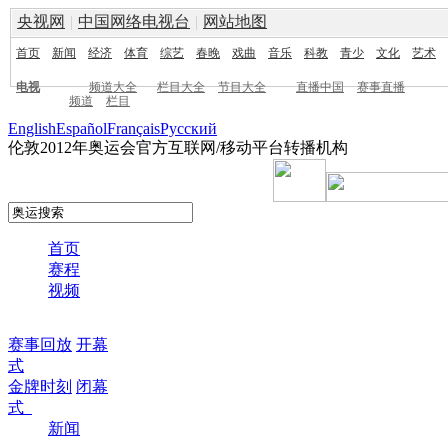
央视网
|
中国网络电视台
|
网站地图
首页
新闻
经济
体育
综艺
春晚
戏曲
音乐
科教
青少
文化
艺术
电视
频道大全
栏目大全
节目大全
直播中国
赛事直播
频道
栏目
English
Español
Français
Pусский
伦敦2012年奥运会官方互联网/移动平台转播机构
首页
赛程
视频
赛事回放
开幕
式
金牌时刻
闭幕
式
新闻