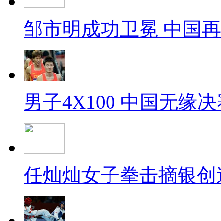
邹市明成功卫冕 中国
男子4X100 中国无缘决
任灿灿女子拳击摘银创