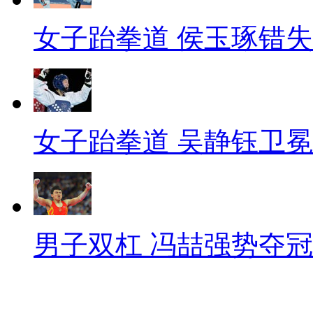
女子跆拳道 侯玉琢错
女子跆拳道 吴静钰卫冕
男子双杠 冯喆强势夺冠