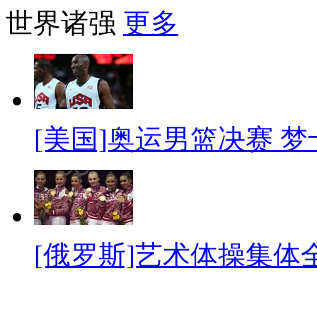
世界诸强
更多
[美国]奥运男篮决赛 
[俄罗斯]艺术体操集体