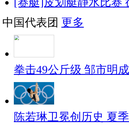
[赛艇]皮划艇静水比赛
中国代表团
更多
拳击49公斤级 邹市明
陈若琳卫冕创历史 夏季