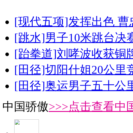
[现代五项]发挥出色 
[跳水]男子10米跳台决
[跆拳道]刘哮波收获铜
[田径]切阳什姐20公
[田径]奥运男子五十公
中国骄傲
>>>点击查看中