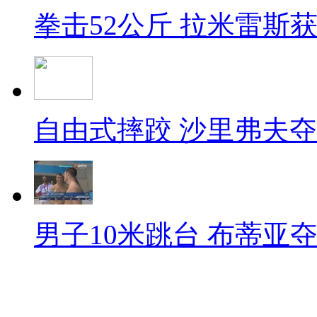
拳击52公斤 拉米雷斯
自由式摔跤 沙里弗夫
男子10米跳台 布蒂亚