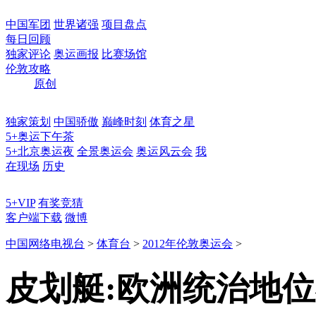
中国军团
世界诸强
项目盘点
每日回顾
独家评论
奥运画报
比赛场馆
伦敦攻略
原创
独家策划
中国骄傲
巅峰时刻
体育之星
5+奥运下午茶
5+北京奥运夜
全景奥运会
奥运风云会
我
在现场
历史
5+VIP
有奖竞猜
客户端下载
微博
中国网络电视台
>
体育台
>
2012年伦敦奥运会
>
皮划艇:欧洲统治地位