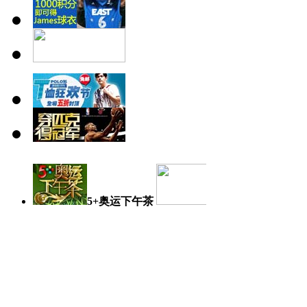
5+奥运下午茶
奥运日记