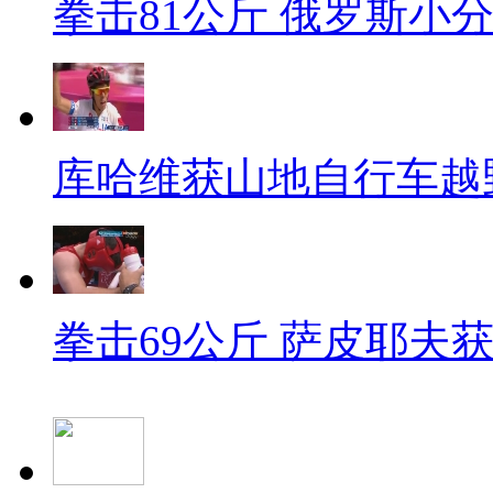
拳击81公斤 俄罗斯小
库哈维获山地自行车越
拳击69公斤 萨皮耶夫