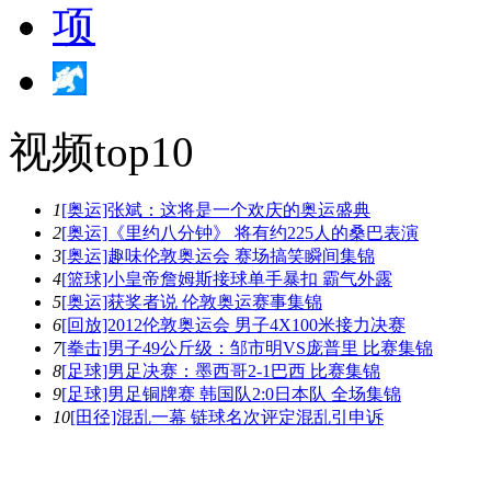
视频top10
1
[奥运]张斌：这将是一个欢庆的奥运盛典
2
[奥运]《里约八分钟》 将有约225人的桑巴表演
3
[奥运]趣味伦敦奥运会 赛场搞笑瞬间集锦
4
[篮球]小皇帝詹姆斯接球单手暴扣 霸气外露
5
[奥运]获奖者说 伦敦奥运赛事集锦
6
[回放]2012伦敦奥运会 男子4X100米接力决赛
7
[拳击]男子49公斤级：邹市明VS庞普里 比赛集锦
8
[足球]男足决赛：墨西哥2-1巴西 比赛集锦
9
[足球]男足铜牌赛 韩国队2:0日本队 全场集锦
10
[田径]混乱一幕 链球名次评定混乱引申诉