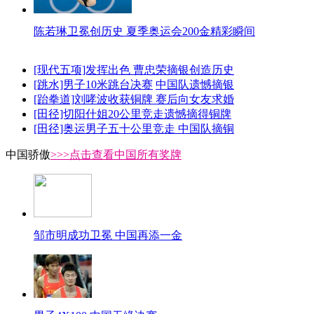
陈若琳卫冕创历史 夏季奥运会200金精彩瞬间
[现代五项]发挥出色 曹忠荣摘银创造历史
[跳水]男子10米跳台决赛
中国队遗憾摘银
[跆拳道]刘哮波收获铜牌 赛后向女友求婚
[田径]切阳什姐20公里竞走遗憾摘得铜牌
[田径]奥运男子五十公里竞走 中国队摘铜
中国骄傲
>>>点击查看中国所有奖牌
邹市明成功卫冕 中国再添一金