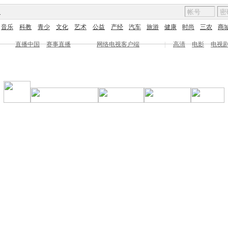
图
音乐
科教
青少
文化
艺术
公益
产经
汽车
旅游
健康
时尚
三农
商
直播中国
赛事直播
网络电视客户端
|
高清
电影
电视