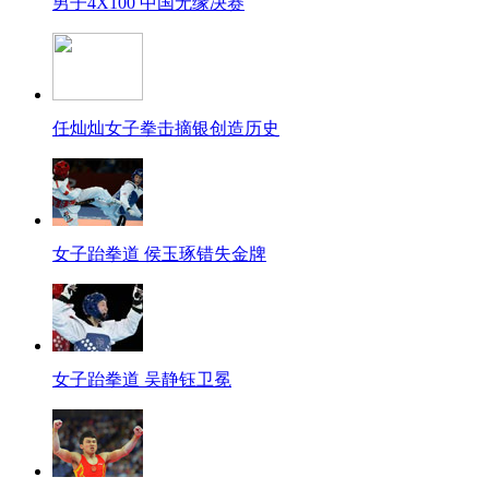
男子4X100 中国无缘决赛
任灿灿女子拳击摘银创造历史
女子跆拳道 侯玉琢错失金牌
女子跆拳道 吴静钰卫冕