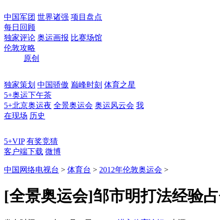
中国军团
世界诸强
项目盘点
每日回顾
独家评论
奥运画报
比赛场馆
伦敦攻略
原创
独家策划
中国骄傲
巅峰时刻
体育之星
5+奥运下午茶
5+北京奥运夜
全景奥运会
奥运风云会
我
在现场
历史
5+VIP
有奖竞猜
客户端下载
微博
中国网络电视台
>
体育台
>
2012年伦敦奥运会
>
[全景奥运会]邹市明打法经验占