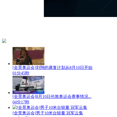
[全景奥运会]刘翔的康复计划从8月10日开始
01分45秒
[全景奥运会]8月10日伦敦奥运会赛事情况...
04分17秒
[全景奥运会]男子10米台较量 冠军云集