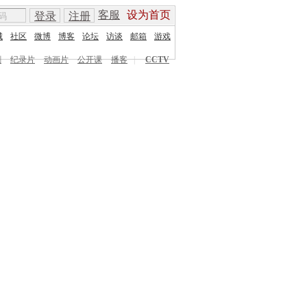
客服
设为首页
登录
注册
城
社区
微博
博客
论坛
访谈
邮箱
游戏
剧
纪录片
动画片
公开课
播客
|
CCTV