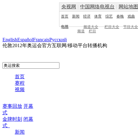
央视网
|
中国网络电视台
|
网站地
首页
新闻
经济
体育
综艺
春晚
戏曲
电视
频道大全
栏目大全
节目大全
频道
栏目
English
Español
Français
Pусский
伦敦2012年奥运会官方互联网/移动平台转播机构
首页
赛程
视频
赛事回放
开幕
式
金牌时刻
闭幕
式
新闻