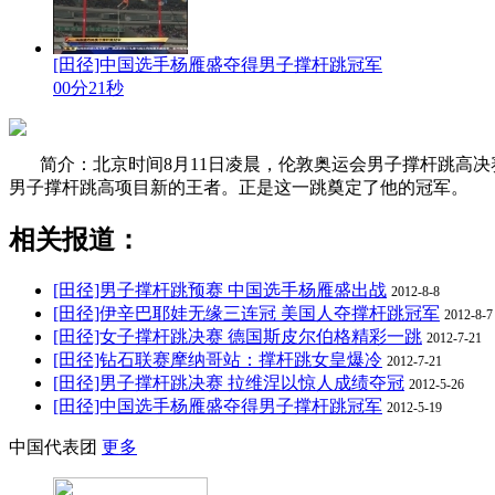
[田径]中国选手杨雁盛夺得男子撑杆跳冠军
00分21秒
简介：北京时间8月11日凌晨，伦敦奥运会男子撑杆跳高
男子撑杆跳高项目新的王者。正是这一跳奠定了他的冠军。
相关报道：
[田径]男子撑杆跳预赛 中国选手杨雁盛出战
2012-8-8
[田径]伊辛巴耶娃无缘三连冠 美国人夺撑杆跳冠军
2012-8-7
[田径]女子撑杆跳决赛 德国斯皮尔伯格精彩一跳
2012-7-21
[田径]钻石联赛摩纳哥站：撑杆跳女皇爆冷
2012-7-21
[田径]男子撑杆跳决赛 拉维涅以惊人成绩夺冠
2012-5-26
[田径]中国选手杨雁盛夺得男子撑杆跳冠军
2012-5-19
中国代表团
更多