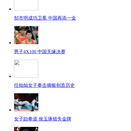
邹市明成功卫冕 中国再添一金
男子4X100 中国无缘决赛
任灿灿女子拳击摘银创造历史
女子跆拳道 侯玉琢错失金牌