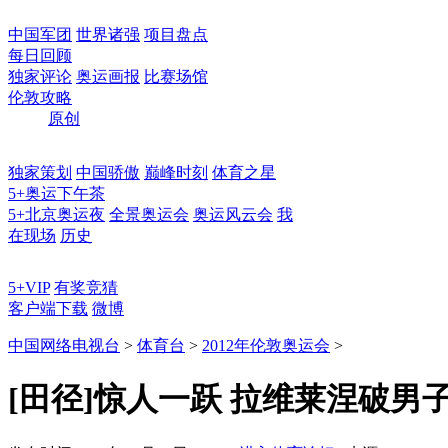
中国军团
世界诸强
项目盘点
每日回顾
独家评论
奥运画报
比赛场馆
伦敦攻略
原创
独家策划
中国骄傲
巅峰时刻
体育之星
5+奥运下午茶
5+北京奥运夜
全景奥运会
奥运风云会
我
在现场
历史
5+VIP
有奖竞猜
客户端下载
微博
中国网络电视台
>
体育台
>
2012年伦敦奥运会
>
[田径]惊人一跃 拉维莱涅破男