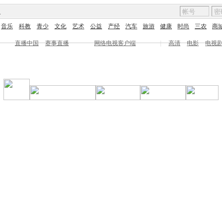
图
音乐
科教
青少
文化
艺术
公益
产经
汽车
旅游
健康
时尚
三农
商
直播中国
赛事直播
网络电视客户端
|
高清
电影
电视