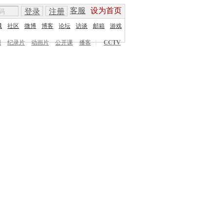
客服
设为首页
登录
注册
城
社区
微博
博客
论坛
访谈
邮箱
游戏
剧
纪录片
动画片
公开课
播客
|
CCTV