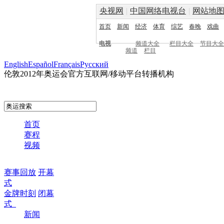
央视网
|
中国网络电视台
|
网站地
首页
新闻
经济
体育
综艺
春晚
戏曲
电视
频道大全
栏目大全
节目大全
频道
栏目
English
Español
Français
Pусский
伦敦2012年奥运会官方互联网/移动平台转播机构
首页
赛程
视频
赛事回放
开幕
式
金牌时刻
闭幕
式
新闻