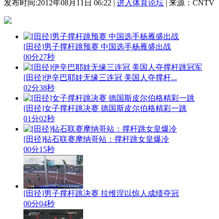
发布时间:2012年08月11日 06:22 |
进入体育论坛
| 来源：CNTV
[田径]男子撑杆跳预赛 中国选手杨雁盛出战
00分27秒
[田径]伊辛巴耶娃无缘三连冠 美国人夺撑杆...
02分38秒
[田径]女子撑杆跳决赛 德国斯皮尔伯格精彩一跳
01分02秒
[田径]钻石联赛摩纳哥站：撑杆跳女皇爆冷
00分15秒
[田径]男子撑杆跳决赛 拉维涅以惊人成绩夺冠
00分04秒