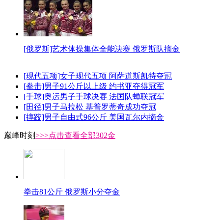
[俄罗斯]艺术体操集体全能决赛 俄罗斯队摘金
[现代五项]女子现代五项 阿萨道斯凯特夺冠
[拳击]男子91公斤以上级 约书亚夺得冠军
[手球]奥运男子手球决赛 法国队蝉联冠军
[田径]男子马拉松 基普罗蒂奇成功夺冠
[摔跤]男子自由式96公斤 美国瓦尔内摘金
巅峰时刻
>>>点击查看全部302金
拳击81公斤 俄罗斯小分夺金