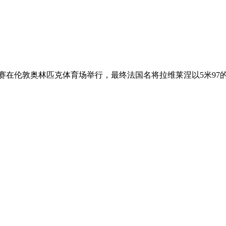
决赛在伦敦奥林匹克体育场举行，最终法国名将拉维莱涅以5米9