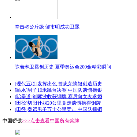
拳击49公斤级 邹市明成功卫冕
陈若琳卫冕创历史 夏季奥运会200金精彩瞬间
[现代五项]发挥出色 曹忠荣摘银创造历史
[跳水]男子10米跳台决赛
中国队遗憾摘银
[跆拳道]刘哮波收获铜牌 赛后向女友求婚
[田径]切阳什姐20公里竞走遗憾摘得铜牌
[田径]奥运男子五十公里竞走 中国队摘铜
中国骄傲
>>>点击查看中国所有奖牌