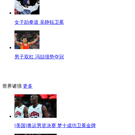
女子跆拳道 吴静钰卫冕
男子双杠 冯喆强势夺冠
世界诸强
更多
[美国]奥运男篮决赛 梦十成功卫冕金牌