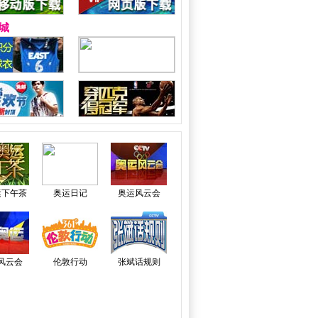
城
运下午茶
奥运日记
奥运风云会
风云会
伦敦行动
张斌话规则