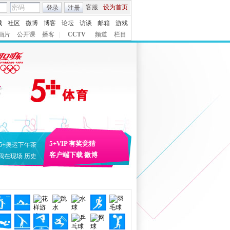
客服
设为首页
登录
注册
城
社区
微博
博客
论坛
访谈
邮箱
游戏
画片
公开课
播客
|
CCTV
频道
栏目
5+VIP
有奖竞猜
5+奥运下午茶
客户端下载
微博
我在现场
历史