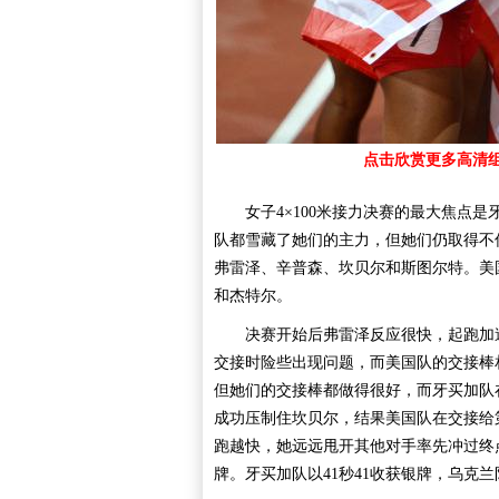
点击欣赏更多高清
女子4×100米接力决赛的最大焦点是
队都雪藏了她们的主力，但她们仍取得不
弗雷泽、辛普森、坎贝尔和斯图尔特。美
和杰特尔。
决赛开始后弗雷泽反应很快，起跑加速
交接时险些出现问题，而美国队的交接棒
但她们的交接棒都做得很好，而牙买加队
成功压制住坎贝尔，结果美国队在交接给
跑越快，她远远甩开其他对手率先冲过终点
牌。牙买加队以41秒41收获银牌，乌克兰