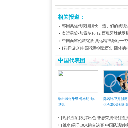
相关报道：
韩国奥运代表团团长：选手们的成绩
奥运男篮-加索尔16 12 西班牙胜俄
中国面容伦敦绽放 奥运精神激励一代
[花样游泳]中国花游创造历史 团体摘
中国代表团
拳击49公斤级 邹市明成功
陈若琳卫冕创历
卫冕
运会200金精彩
[现代五项]发挥出色 曹忠荣摘银创造
[跳水]男子10米跳台决赛
中国队遗憾