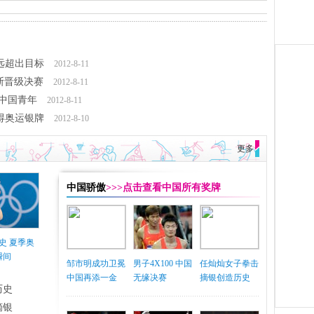
远超出目标
2012-8-11
罗斯晋级决赛
2012-8-11
中国青年
2012-8-11
得奥运银牌
2012-8-10
更多
中国骄傲
>>>点击查看中国所有奖牌
史 夏季奥
瞬间
邹市明成功卫冕
男子4X100 中国
任灿灿女子拳击
中国再添一金
无缘决赛
摘银创造历史
历史
摘银