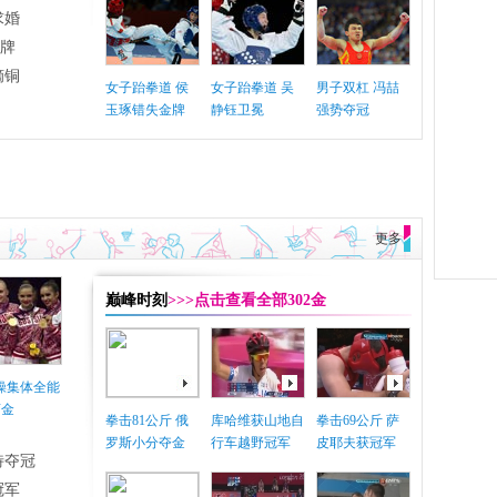
求婚
铜牌
摘铜
女子跆拳道 侯
女子跆拳道 吴
男子双杠 冯喆
玉琢错失金牌
静钰卫冕
强势夺冠
更多
巅峰时刻
>>>点击查看全部302金
体操集体全能
摘金
拳击81公斤 俄
库哈维获山地自
拳击69公斤 萨
罗斯小分夺金
行车越野冠军
皮耶夫获冠军
特夺冠
冠军