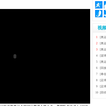
视频
1
[奥
2
[奥
3
[奥
4
[篮
5
[奥
6
[回
7
[拳
8
[足
9
[足
10
[田