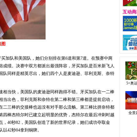
互动商
组图
牙买加队和美国队，她们分别排在第6道和第7道。在预赛中两
俗成绩。决赛中双方都派出最强阵容，牙买加队是百米新飞人
国队同样是精英尽出，她们四个人是麦迪逊、菲利克斯、奈特
5+奥
相当快，美国队的麦迪逊同样跑得不错。牙买加队在一二棒
相当出色，菲利克斯和奈特在第二棒和第三棒都是提前启动，
在二三棒的交接棒也远没有对手那么流畅。第三棒比拼奈特都
全景
第四棒杰特尔时已建立起明显的优势，杰特尔在最后冲刺时越
，40秒82，美国队创造了新的世界纪录，她们成功夺取金
队以42秒04拿到铜牌。