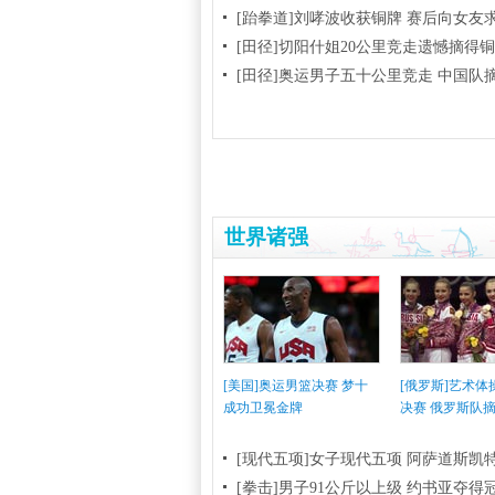
[跆拳道]刘哮波收获铜牌 赛后向女友
[田径]切阳什姐20公里竞走遗憾摘得
[田径]奥运男子五十公里竞走 中国队
世界诸强
[美国]奥运男篮决赛 梦十
[俄罗斯]艺术
成功卫冕金牌
决赛 俄罗斯队
[现代五项]女子现代五项 阿萨道斯凯
[拳击]男子91公斤以上级 约书亚夺得