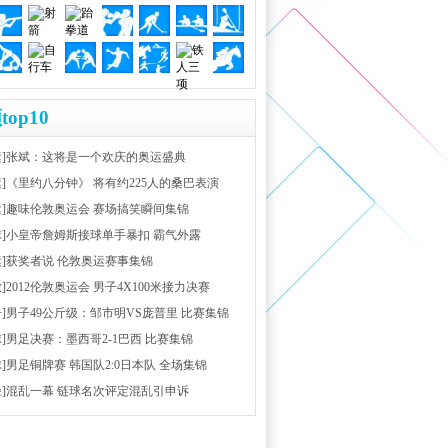
top10
运]张斌：这将是一个欢庆的奥运盛典
运]《里约八分钟》 将有约225人的桑巴表演
运]趣味伦敦奥运会 赛场搞笑瞬间集锦
球]小皇帝詹姆斯接球单手暴扣 霸气外露
运]获奖者说 伦敦奥运赛事集锦
放]2012伦敦奥运会 男子4X100米接力决赛
击]男子49公斤级：邹市明VS庞普里 比赛集锦
球]男足决赛：墨西哥2-1巴西 比赛集锦
球]男足铜牌赛 韩国队2:0日本队 全场集锦
径]混乱一幕 链球名次评定混乱引申诉