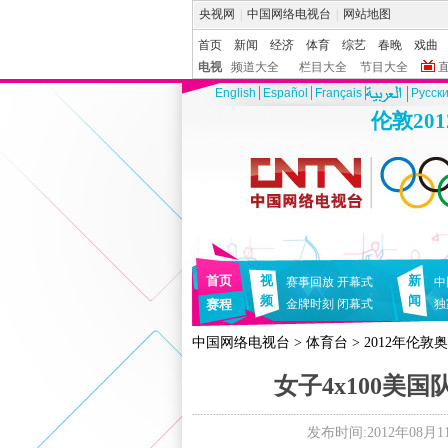
央视网
|
中国网络电视台
|
网站地图
首页
新闻
经济
体育
综艺
春晚
戏曲
电视
频道大全
栏目大全
节目大全
English
Español
Français
Pусск
伦敦20
首页
视
新
赛事回放
开幕式
中
频
闻
赛程
金牌时刻
闭幕式
独
中国网络电视台
>
体育台
>
2012年伦敦
女子4x100美
发布时间:2012年08月11日