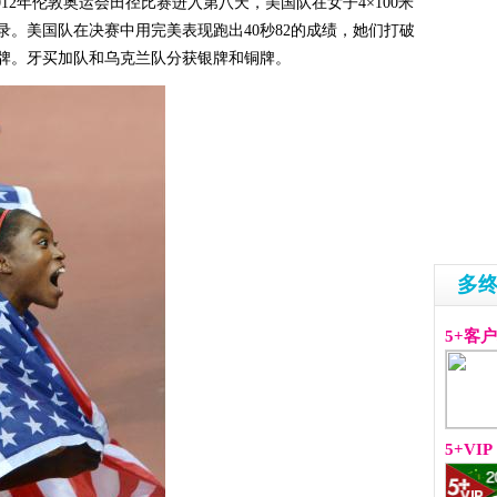
012年伦敦奥运会田径比赛进入第八天，美国队在女子4×100米
录。美国队在决赛中用完美表现跑出40秒82的成绩，她们打破
金牌。牙买加队和乌克兰队分获银牌和铜牌。
多
5+客
5+VIP