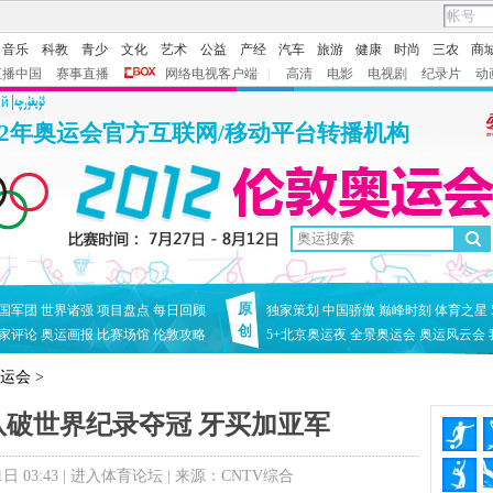
音乐
科教
青少
文化
艺术
公益
产经
汽车
旅游
健康
时尚
三农
商
直播中国
赛事直播
网络电视客户端
|
高清
电影
电视剧
纪录片
动
ий
12年奥运会官方互联网/移动平台转播机构
原
国军团
世界诸强
项目盘点
每日回顾
独家策划
中国骄傲
巅峰时刻
体育之星
创
家评论
奥运画报
比赛场馆
伦敦攻略
5+北京奥运夜
全景奥运会
奥运风云会
奥运会
>
国队破世界纪录夺冠 牙买加亚军
 03:43 |
进入体育论坛
| 来源：CNTV综合