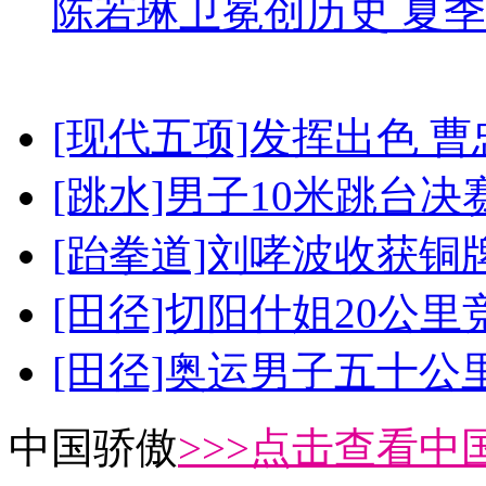
陈若琳卫冕创历史 夏季
[现代五项]发挥出色 
[跳水]男子10米跳台决
[跆拳道]刘哮波收获铜
[田径]切阳什姐20公
[田径]奥运男子五十公
中国骄傲
>>>点击查看中