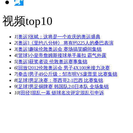
视频top10
1
[奥运]张斌：这将是一个欢庆的奥运盛典
2
[奥运]《里约八分钟》 将有约225人的桑巴表演
3
[奥运]趣味伦敦奥运会 赛场搞笑瞬间集锦
4
[篮球]小皇帝詹姆斯接球单手暴扣 霸气外露
5
[奥运]获奖者说 伦敦奥运赛事集锦
6
[回放]2012伦敦奥运会 男子4X100米接力决赛
7
[拳击]男子49公斤级：邹市明VS庞普里 比赛集锦
8
[足球]男足决赛：墨西哥2-1巴西 比赛集锦
9
[足球]男足铜牌赛 韩国队2:0日本队 全场集锦
10
[田径]混乱一幕 链球名次评定混乱引申诉