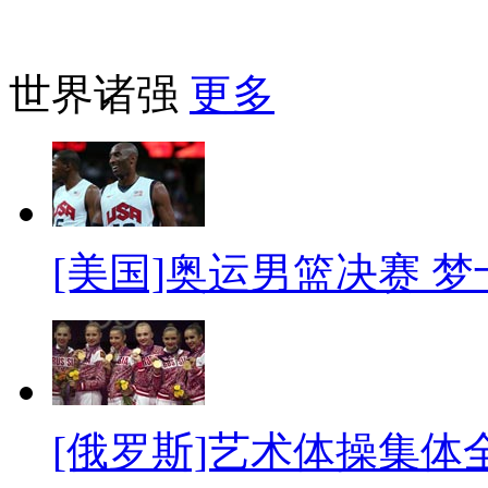
世界诸强
更多
[美国]奥运男篮决赛 
[俄罗斯]艺术体操集体