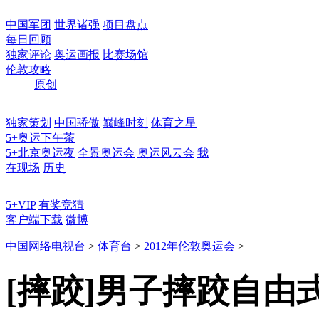
中国军团
世界诸强
项目盘点
每日回顾
独家评论
奥运画报
比赛场馆
伦敦攻略
原创
独家策划
中国骄傲
巅峰时刻
体育之星
5+奥运下午茶
5+北京奥运夜
全景奥运会
奥运风云会
我
在现场
历史
5+VIP
有奖竞猜
客户端下载
微博
中国网络电视台
>
体育台
>
2012年伦敦奥运会
>
[摔跤]男子摔跤自由