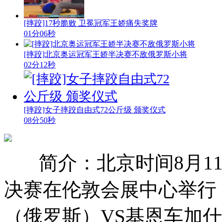
[摔跤]17秒脆败 卫冕冠军王娇痛失奖牌
01分06秒
[摔跤]北京奥运冠军王娇半决赛不敌俄罗斯小将
02分12秒
[摔跤]女子摔跤自由式72公斤级 颁奖仪式
08分50秒
简介：北京时间8月1
决赛在伦敦会展中心举行
（俄罗斯）VS基恩车加