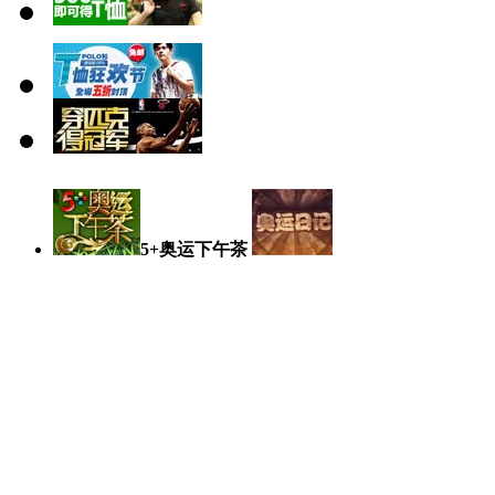
5+奥运下午茶
奥运日记