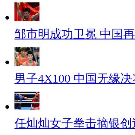
邹市明成功卫冕 中国
男子4X100 中国无缘决
任灿灿女子拳击摘银创