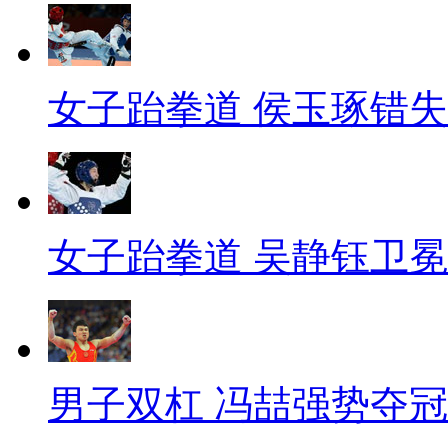
女子跆拳道 侯玉琢错
女子跆拳道 吴静钰卫冕
男子双杠 冯喆强势夺冠