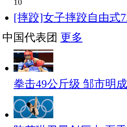
10
[摔跤]女子摔跤自由式7
中国代表团
更多
拳击49公斤级 邹市明