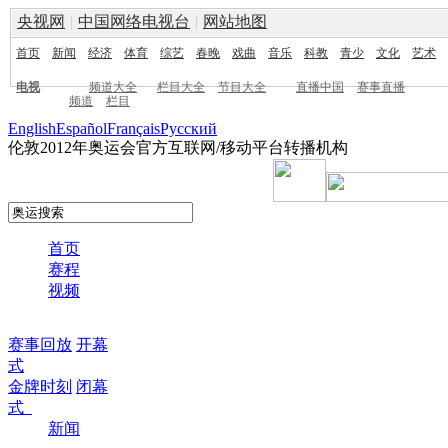
央视网
|
中国网络电视台
|
网站地图
首页
新闻
经济
体育
综艺
春晚
戏曲
音乐
科教
青少
文化
艺术
电视
频道大全
栏目大全
节目大全
直播中国
赛事直播
频道
栏目
English
Español
Français
Pусский
伦敦2012年奥运会官方互联网/移动平台转播机构
首页
赛程
视频
赛事回放
开幕
式
金牌时刻
闭幕
式
新闻