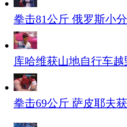
拳击81公斤 俄罗斯小
库哈维获山地自行车越
拳击69公斤 萨皮耶夫