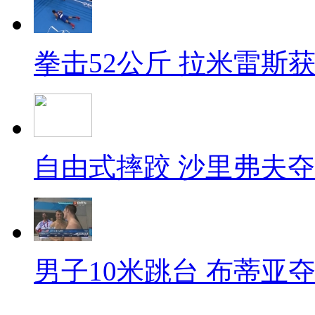
拳击52公斤 拉米雷斯
自由式摔跤 沙里弗夫
男子10米跳台 布蒂亚