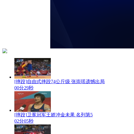
[摔跤]自由式摔跤74公斤级 张崇瑶遗憾出局
00分29秒
[摔跤]卫冕冠军王娇冲金未果 名列第5
02分05秒