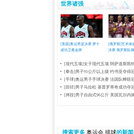
世界诸强
[美国]奥运男篮决赛 梦十
[俄罗斯]艺术
成功卫冕金牌
决赛 俄罗斯队
[现代五项]女子现代五项 阿萨道斯凯
[拳击]男子91公斤以上级 约书亚夺得
[手球]奥运男子手球决赛 法国队蝉联
[田径]男子马拉松 基普罗蒂奇成功夺
[摔跤]男子自由式96公斤 美国瓦尔内
搜索更多
奥运会
排球
的新闻