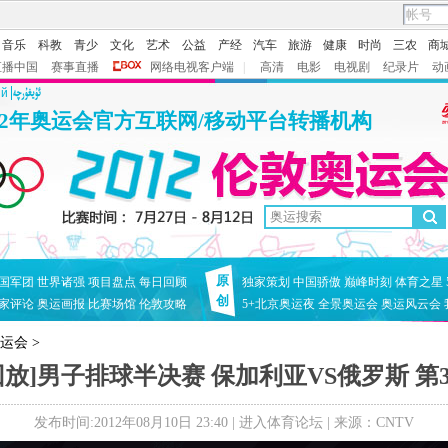
音乐
科教
青少
文化
艺术
公益
产经
汽车
旅游
健康
时尚
三农
商
直播中国
赛事直播
网络电视客户端
|
高清
电影
电视剧
纪录片
动
ий
12年奥运会官方互联网/移动平台转播机构
原
国军团
世界诸强
项目盘点
每日回顾
独家策划
中国骄傲
巅峰时刻
体育之星
创
家评论
奥运画报
比赛场馆
伦敦攻略
5+北京奥运夜
全景奥运会
奥运风云会
奥运会
>
回放]男子排球半决赛 保加利亚VS俄罗斯 第
发布时间:2012年08月10日 23:40 |
进入体育论坛
| 来源：CNTV