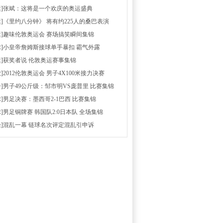
运]张斌：这将是一个欢庆的奥运盛典
运]《里约八分钟》 将有约225人的桑巴表演
运]趣味伦敦奥运会 赛场搞笑瞬间集锦
球]小皇帝詹姆斯接球单手暴扣 霸气外露
运]获奖者说 伦敦奥运赛事集锦
放]2012伦敦奥运会 男子4X100米接力决赛
击]男子49公斤级：邹市明VS庞普里 比赛集锦
球]男足决赛：墨西哥2-1巴西 比赛集锦
球]男足铜牌赛 韩国队2:0日本队 全场集锦
径]混乱一幕 链球名次评定混乱引申诉