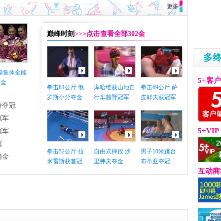
更多
巅峰时刻
>>>点击查看全部302金
多
体操集体全能
5+客
摘金
拳击81公斤 俄
库哈维获山地自
拳击69公斤 萨
罗斯小分夺金
行车越野冠军
皮耶夫获冠军
特夺冠
冠军
5+VIP
冠军
冠
拳击52公斤 拉
自由式摔跤 沙
男子10米跳台
摘金
米雷斯获首冠
里弗夫夺金
布蒂亚夺冠
互动商