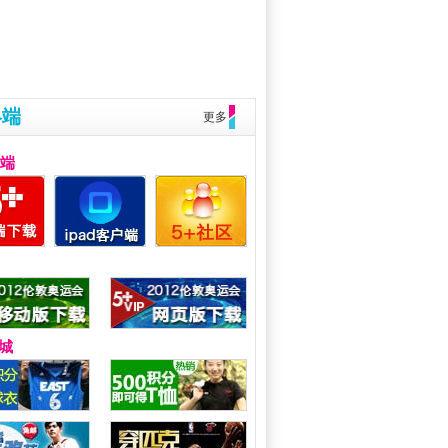
终端
更多
户端
城