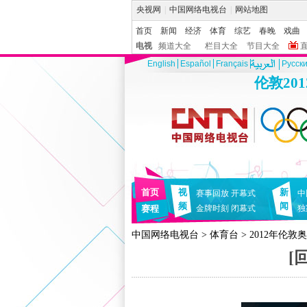
央视网
|
中国网络电视台
|
网站地图
首页
新闻
经济
体育
综艺
春晚
戏曲
电视
频道大全
栏目大全
节目大全
English
Español
Français
Pусск
伦敦20
首页
视
新
赛事回放
开幕式
中
频
闻
赛程
金牌时刻
闭幕式
独
中国网络电视台
>
体育台
>
2012年伦敦
[