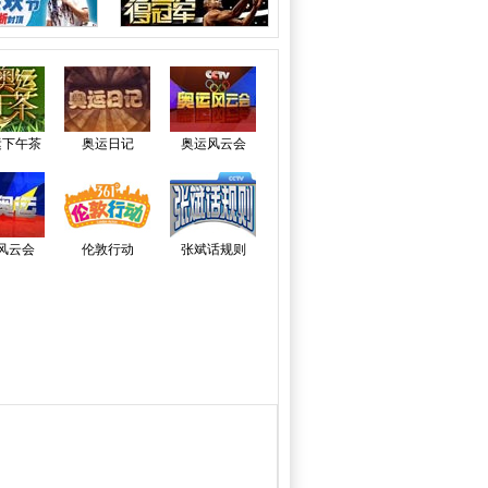
运下午茶
奥运日记
奥运风云会
风云会
伦敦行动
张斌话规则