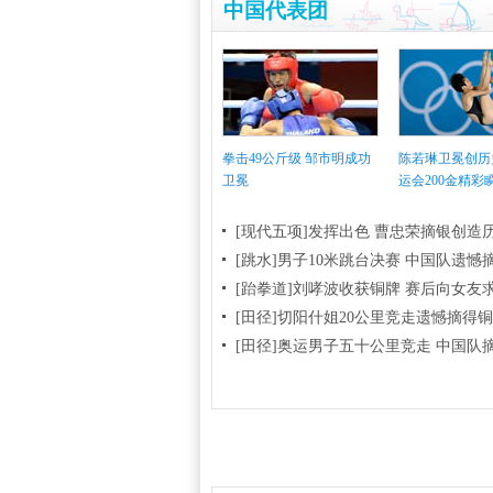
中国代表团
拳击49公斤级 邹市明成功
陈若琳卫冕创历
卫冕
运会200金精彩
[现代五项]发挥出色 曹忠荣摘银创造
[跳水]男子10米跳台决赛
中国队遗憾
[跆拳道]刘哮波收获铜牌 赛后向女友
[田径]切阳什姐20公里竞走遗憾摘得
[田径]奥运男子五十公里竞走 中国队