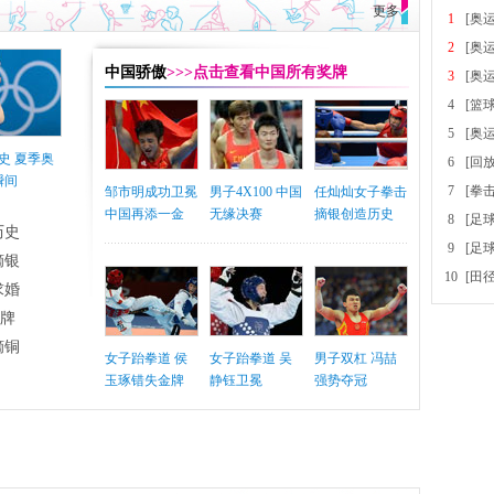
更多
1
[奥
2
[奥
中国骄傲
>>>点击查看中国所有奖牌
3
[奥
4
[篮
5
[奥
史 夏季奥
6
[回
瞬间
7
[拳
邹市明成功卫冕
男子4X100 中国
任灿灿女子拳击
中国再添一金
无缘决赛
摘银创造历史
8
[足
历史
9
[足
摘银
10
[田
求婚
铜牌
摘铜
女子跆拳道 侯
女子跆拳道 吴
男子双杠 冯喆
玉琢错失金牌
静钰卫冕
强势夺冠