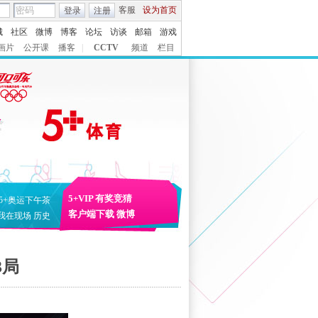
客服
设为首页
登录
注册
城
社区
微博
博客
论坛
访谈
邮箱
游戏
画片
公开课
播客
|
CCTV
频道
栏目
5+VIP
有奖竞猜
5+奥运下午茶
客户端下载
微博
我在现场
历史
3局