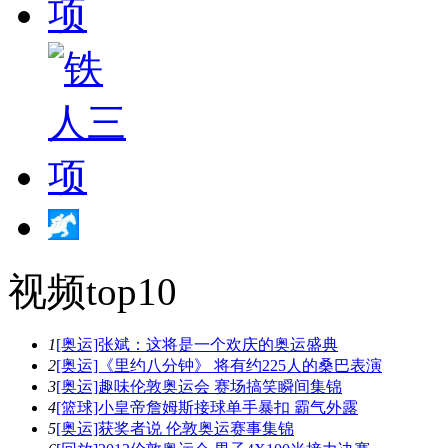
视频top10
1
[奥运]张斌：这将是一个欢庆的奥运盛典
2
[奥运]《里约八分钟》 将有约225人的桑巴表演
3
[奥运]趣味伦敦奥运会 赛场搞笑瞬间集锦
4
[篮球]小皇帝詹姆斯接球单手暴扣 霸气外露
5
[奥运]获奖者说 伦敦奥运赛事集锦