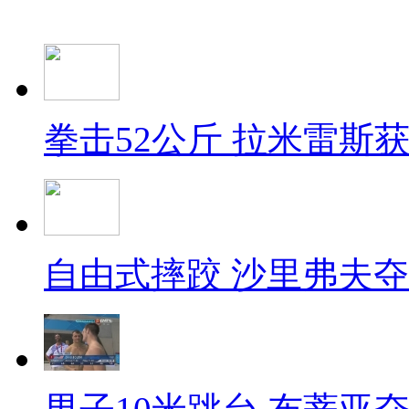
拳击52公斤 拉米雷斯
自由式摔跤 沙里弗夫