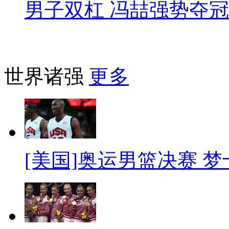
男子双杠 冯喆强势夺冠
世界诸强
更多
[美国]奥运男篮决赛 