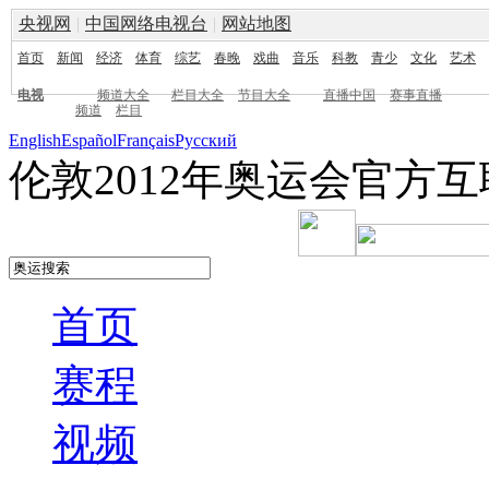
央视网
|
中国网络电视台
|
网站地图
首页
新闻
经济
体育
综艺
春晚
戏曲
音乐
科教
青少
文化
艺术
电视
频道大全
栏目大全
节目大全
直播中国
赛事直播
频道
栏目
English
Español
Français
Pусский
伦敦2012年奥运会官方
首页
赛程
视频