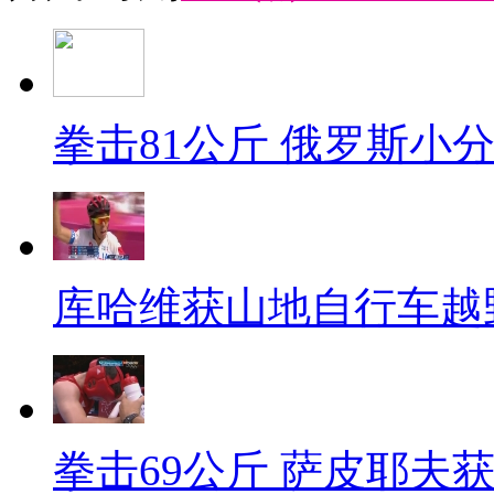
拳击81公斤 俄罗斯小
库哈维获山地自行车越
拳击69公斤 萨皮耶夫