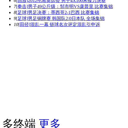
6
[回放]2012伦敦奥运会 男子4X100米接力决赛
7
[拳击]男子49公斤级：邹市明VS庞普里 比赛集锦
8
[足球]男足决赛：墨西哥2-1巴西 比赛集锦
9
[足球]男足铜牌赛 韩国队2:0日本队 全场集锦
10
[田径]混乱一幕 链球名次评定混乱引申诉
多终端
更多