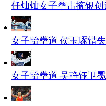
任灿灿女子拳击摘银创
女子跆拳道 侯玉琢错
女子跆拳道 吴静钰卫冕