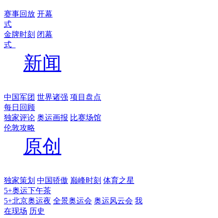
赛事回放
开幕
式
金牌时刻
闭幕
式
新闻
中国军团
世界诸强
项目盘点
每日回顾
独家评论
奥运画报
比赛场馆
伦敦攻略
原创
独家策划
中国骄傲
巅峰时刻
体育之星
5+奥运下午茶
5+北京奥运夜
全景奥运会
奥运风云会
我
在现场
历史