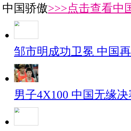
中国骄傲
>>>点击查看中
邹市明成功卫冕 中国
男子4X100 中国无缘决