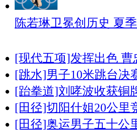
陈若琳卫冕创历史 夏季
[现代五项]发挥出色 
[跳水]男子10米跳台决
[跆拳道]刘哮波收获铜
[田径]切阳什姐20公
[田径]奥运男子五十公