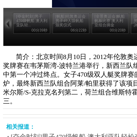
[夺金时刻]男子
[帆船]伦敦奥运会
[全景奥运会]帆船
[
470级帆船 澳大利
男子49人级帆船
帆板比赛 澳大利
亚队轻...
颁奖仪式
亚组合摘金
00分39秒
06分22秒
00分20秒
简介：北京时间8月10日，2012年伦敦奥
奖牌赛在韦茅斯湾-波特兰港举行，新西兰队
中第一个冲过终点。女子470级双人艇奖牌
炉，最终新西兰队组合阿莱/帕里获得了该项
米尔斯/S-克拉克名列第二，荷兰组合维斯特
三。
相关报道：
[夺金时刻]男子470级帆船 澳大利亚队轻松