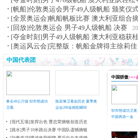
[帆船]伦敦奥运会男子49人级帆船 颁奖仪
[全景奥运会]帆船帆板比赛 澳大利亚组合
[回放]伦敦奥运会 男子49人级帆船 决赛
20
[夺金时刻]男子49人级帆船 澳大利亚稳获
[奥运风云会]完整版：帆船金牌得主徐莉佳
中国代表团
中国骄傲
>>
拳击49公斤级 邹市明成功
陈若琳卫冕创历史 夏季奥
卫冕
运会200金精彩瞬间
邹市明成功卫冕
中国再添一金
[现代五项]发挥出色 曹忠荣摘银创造历史
[跳水]男子10米跳台决赛
中国队遗憾摘银
[跆拳道]刘哮波收获铜牌 赛后向女友求婚