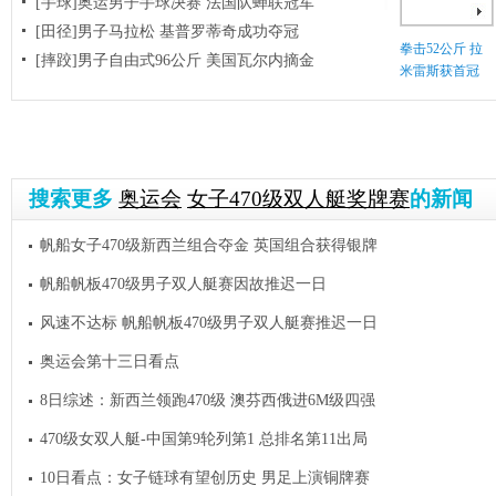
[手球]奥运男子手球决赛 法国队蝉联冠军
[田径]男子马拉松 基普罗蒂奇成功夺冠
拳击52公斤 拉
[摔跤]男子自由式96公斤 美国瓦尔内摘金
米雷斯获首冠
搜索更多
奥运会
女子470级双人艇奖牌赛
的新闻
帆船女子470级新西兰组合夺金 英国组合获得银牌
帆船帆板470级男子双人艇赛因故推迟一日
风速不达标 帆船帆板470级男子双人艇赛推迟一日
奥运会第十三日看点
8日综述：新西兰领跑470级 澳芬西俄进6M级四强
470级女双人艇-中国第9轮列第1 总排名第11出局
10日看点：女子链球有望创历史 男足上演铜牌赛