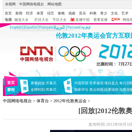
央视网
|
中国网络电视台
|
网站地图
首页
新闻
经济
体育
综艺
春晚
戏曲
音乐
科教
青少
文化
艺术
电视
频道大全
栏目大全
节目大全
直播中国
赛事直播
网络
English
Español
Français
Pусский
伦敦2012年奥运会官方互
首页
视
新
赛事回放
开幕式
中国军团
世界诸强
项目盘点
每日回
频
闻
赛程
金牌时刻
闭幕式
独家评论
奥运画报
比赛场馆
伦敦攻
中国网络电视台
>
体育台
>
2012年伦敦奥运会
>
[回放]2012伦敦
发布时间:2012年08月10日 