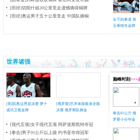
[田径]切阳什姐20公里竞走遗憾摘得铜牌
[田径]奥运男子五十公里竞走 中国队摘铜
女子跆拳道 侯
玉琢错失金牌
世界诸强
巅峰时刻
>>
[美国]奥运男篮决赛 梦十
[俄罗斯]艺术体操集体全能
成功卫冕金牌
决赛 俄罗斯队摘金
拳击81公斤 俄
罗斯小分夺金
[现代五项]女子现代五项 阿萨道斯凯特夺冠
[拳击]男子91公斤以上级 约书亚夺得冠军