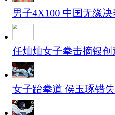
男子4X100 中国无缘决
任灿灿女子拳击摘银创
女子跆拳道 侯玉琢错