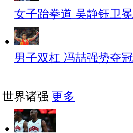
女子跆拳道 吴静钰卫冕
男子双杠 冯喆强势夺冠
世界诸强
更多