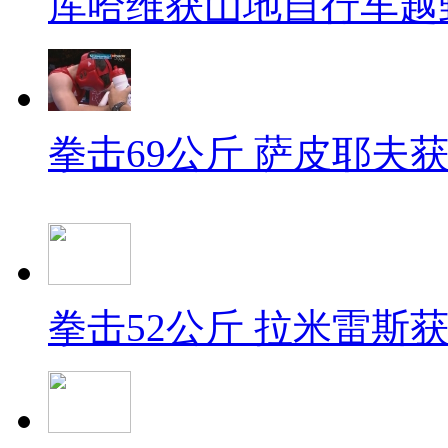
库哈维获山地自行车越
拳击69公斤 萨皮耶夫
拳击52公斤 拉米雷斯