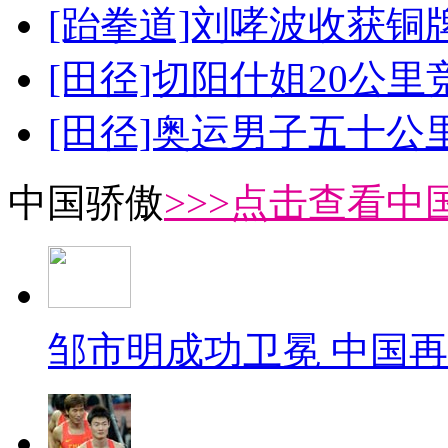
[跆拳道]刘哮波收获铜
[田径]切阳什姐20公
[田径]奥运男子五十公
中国骄傲
>>>点击查看中
邹市明成功卫冕 中国