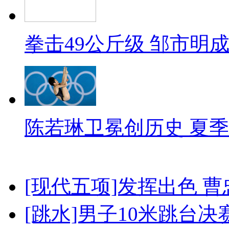
拳击49公斤级 邹市明
陈若琳卫冕创历史 夏季
[现代五项]发挥出色 
[跳水]男子10米跳台决