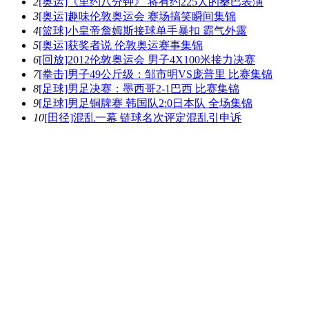
2
[奥运]《里约八分钟》 将有约225人的桑巴表演
3
[奥运]趣味伦敦奥运会 赛场搞笑瞬间集锦
4
[篮球]小皇帝詹姆斯接球单手暴扣 霸气外露
5
[奥运]获奖者说 伦敦奥运赛事集锦
6
[回放]2012伦敦奥运会 男子4X100米接力决赛
7
[拳击]男子49公斤级：邹市明VS庞普里 比赛集锦
8
[足球]男足决赛：墨西哥2-1巴西 比赛集锦
9
[足球]男足铜牌赛 韩国队2:0日本队 全场集锦
10
[田径]混乱一幕 链球名次评定混乱引申诉