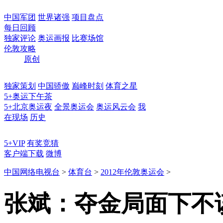
中国军团
世界诸强
项目盘点
每日回顾
独家评论
奥运画报
比赛场馆
伦敦攻略
原创
独家策划
中国骄傲
巅峰时刻
体育之星
5+奥运下午茶
5+北京奥运夜
全景奥运会
奥运风云会
我
在现场
历史
5+VIP
有奖竞猜
客户端下载
微博
中国网络电视台
>
体育台
>
2012年伦敦奥运会
>
张斌：夺金局面下不