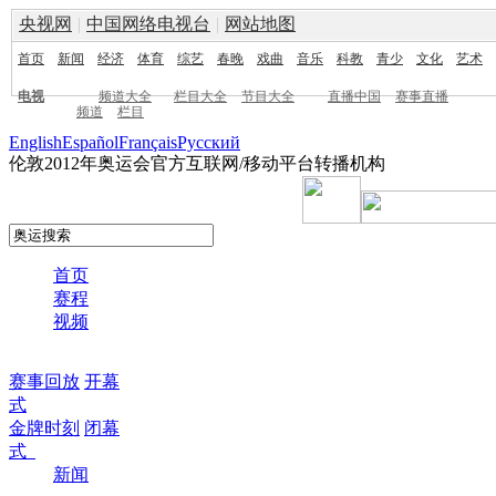
央视网
|
中国网络电视台
|
网站地图
首页
新闻
经济
体育
综艺
春晚
戏曲
音乐
科教
青少
文化
艺术
电视
频道大全
栏目大全
节目大全
直播中国
赛事直播
频道
栏目
English
Español
Français
Pусский
伦敦2012年奥运会官方互联网/移动平台转播机构
首页
赛程
视频
赛事回放
开幕
式
金牌时刻
闭幕
式
新闻