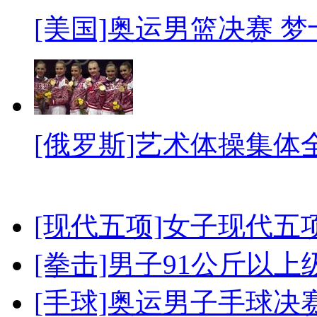
[美国]奥运男篮决赛 
[俄罗斯]艺术体操集体
[现代五项]女子现代五
[拳击]男子91公斤以上
[手球]奥运男子手球决