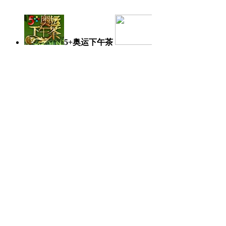
5+奥运下午茶
奥运日记