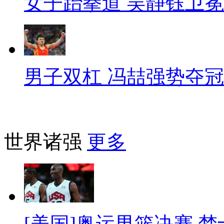
女子跆拳道 吴静钰卫冕
男子双杠 冯喆强势夺冠
世界诸强
更多
[美国]奥运男篮决赛 