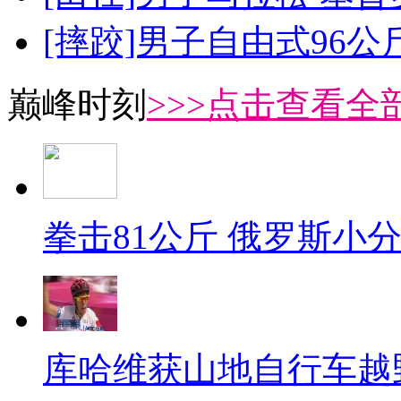
[摔跤]男子自由式96公
巅峰时刻
>>>点击查看全部
拳击81公斤 俄罗斯小
库哈维获山地自行车越