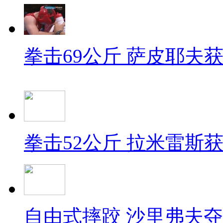
拳击69公斤 萨皮耶夫
拳击52公斤 拉米雷斯
自由式摔跤 沙里弗夫