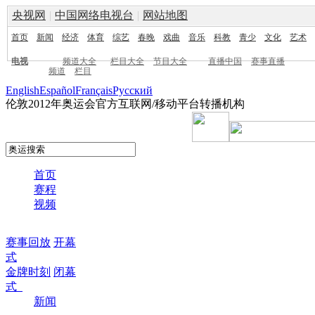
央视网
|
中国网络电视台
|
网站地图
首页
新闻
经济
体育
综艺
春晚
戏曲
音乐
科教
青少
文化
艺术
电视
频道大全
栏目大全
节目大全
直播中国
赛事直播
频道
栏目
English
Español
Français
Pусский
伦敦2012年奥运会官方互联网/移动平台转播机构
首页
赛程
视频
赛事回放
开幕
式
金牌时刻
闭幕
式
新闻