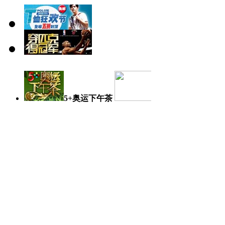
5+奥运下午茶
奥运日记