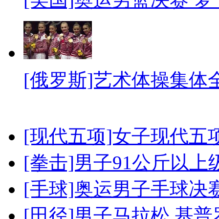
[俄罗斯]艺术体操集体
[现代五项]女子现代五
[拳击]男子91公斤以上
[手球]奥运男子手球决
[田径]男子马拉松 基