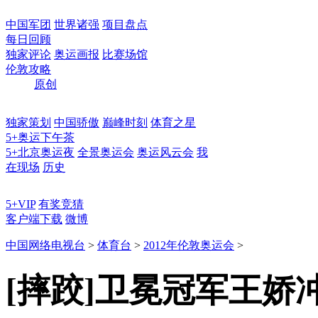
中国军团
世界诸强
项目盘点
每日回顾
独家评论
奥运画报
比赛场馆
伦敦攻略
原创
独家策划
中国骄傲
巅峰时刻
体育之星
5+奥运下午茶
5+北京奥运夜
全景奥运会
奥运风云会
我
在现场
历史
5+VIP
有奖竞猜
客户端下载
微博
中国网络电视台
>
体育台
>
2012年伦敦奥运会
>
[摔跤]卫冕冠军王娇