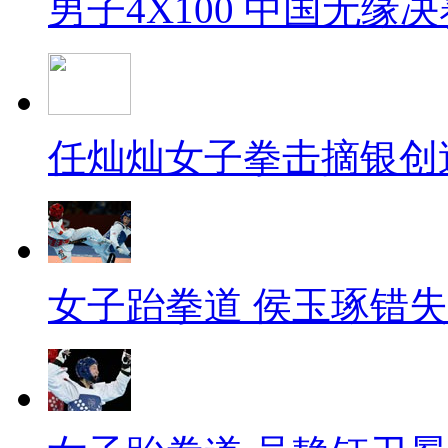
男子4X100 中国无缘决
任灿灿女子拳击摘银创
女子跆拳道 侯玉琢错