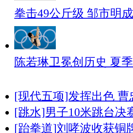
拳击49公斤级 邹市明
陈若琳卫冕创历史 夏季
[现代五项]发挥出色 
[跳水]男子10米跳台决
[跆拳道]刘哮波收获铜