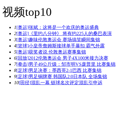
视频top10
1
[奥运]张斌：这将是一个欢庆的奥运盛典
2
[奥运]《里约八分钟》 将有约225人的桑巴表演
3
[奥运]趣味伦敦奥运会 赛场搞笑瞬间集锦
4
[篮球]小皇帝詹姆斯接球单手暴扣 霸气外露
5
[奥运]获奖者说 伦敦奥运赛事集锦
6
[回放]2012伦敦奥运会 男子4X100米接力决赛
7
[拳击]男子49公斤级：邹市明VS庞普里 比赛集锦
8
[足球]男足决赛：墨西哥2-1巴西 比赛集锦
9
[足球]男足铜牌赛 韩国队2:0日本队 全场集锦
10
[田径]混乱一幕 链球名次评定混乱引申诉