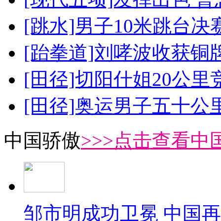
[跳水]男子10米跳台决
[跆拳道]刘哮波收获铜
[田径]切阳什姐20公
[田径]奥运男子五十公
中国骄傲
>>>点击查看中
邹市明成功卫冕 中国