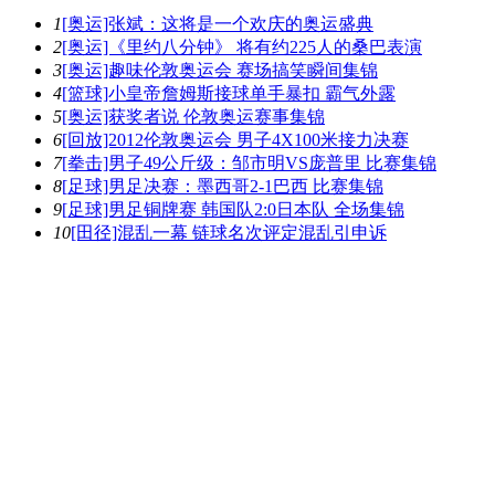
1
[奥运]张斌：这将是一个欢庆的奥运盛典
2
[奥运]《里约八分钟》 将有约225人的桑巴表演
3
[奥运]趣味伦敦奥运会 赛场搞笑瞬间集锦
4
[篮球]小皇帝詹姆斯接球单手暴扣 霸气外露
5
[奥运]获奖者说 伦敦奥运赛事集锦
6
[回放]2012伦敦奥运会 男子4X100米接力决赛
7
[拳击]男子49公斤级：邹市明VS庞普里 比赛集锦
8
[足球]男足决赛：墨西哥2-1巴西 比赛集锦
9
[足球]男足铜牌赛 韩国队2:0日本队 全场集锦
10
[田径]混乱一幕 链球名次评定混乱引申诉