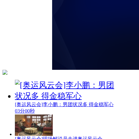
[奥运风云会]李小鹏：男团状况多 得金稳军心
03分00秒
[奥运风云会]现场解说员走进奥运风云会