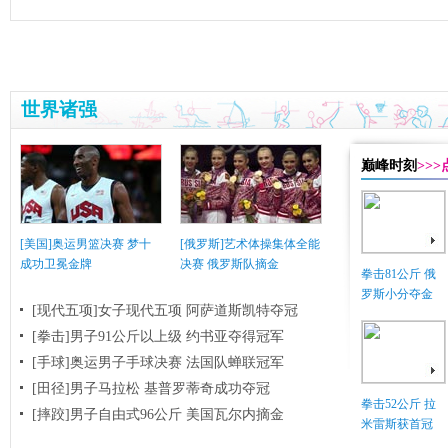
世界诸强
巅峰时刻
>>
[美国]奥运男篮决赛 梦十
[俄罗斯]艺术体操集体全能
成功卫冕金牌
决赛 俄罗斯队摘金
拳击81公斤 俄
罗斯小分夺金
[现代五项]女子现代五项 阿萨道斯凯特夺冠
[拳击]男子91公斤以上级 约书亚夺得冠军
[手球]奥运男子手球决赛 法国队蝉联冠军
[田径]男子马拉松 基普罗蒂奇成功夺冠
拳击52公斤 拉
[摔跤]男子自由式96公斤 美国瓦尔内摘金
米雷斯获首冠