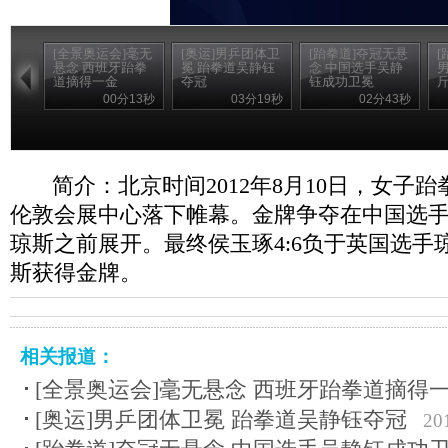
[全景奥运会]毫无
[奥运]男乒团体卫
[跆拳道]夺冠无悬
[
悬念 西班牙跆拳
冕 跆拳道吴静钰
念 中国选手吴静
道摘得一金
夺冠
钰成功卫冕
斤
00分13秒
03分19秒
02分43秒
简介：北京时间2012年8月10日，女子跆
伦敦会展中心落下帷幕。金牌争夺在中国选
琼斯之前展开。最终侯玉琢4:6负于英国选手
斯获得金牌。
相关报道：
[全景奥运会]毫无悬念 西班牙跆拳道摘得
[奥运]男乒团体卫冕 跆拳道吴静钰夺冠
20