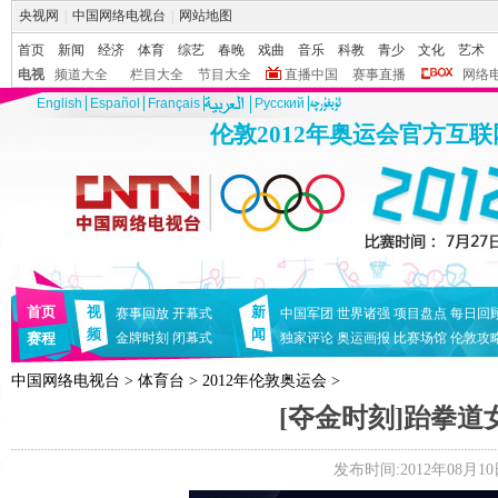
央视网
|
中国网络电视台
|
网站地图
首页
新闻
经济
体育
综艺
春晚
戏曲
音乐
科教
青少
文化
艺术
电视
频道大全
栏目大全
节目大全
直播中国
赛事直播
网络
English
Español
Français
Pусский
伦敦2012年奥运会官方互
首页
视
新
赛事回放
开幕式
中国军团
世界诸强
项目盘点
每日回
频
闻
赛程
金牌时刻
闭幕式
独家评论
奥运画报
比赛场馆
伦敦攻
中国网络电视台
>
体育台
>
2012年伦敦奥运会
>
[夺金时刻]跆拳道
发布时间:2012年08月10日 