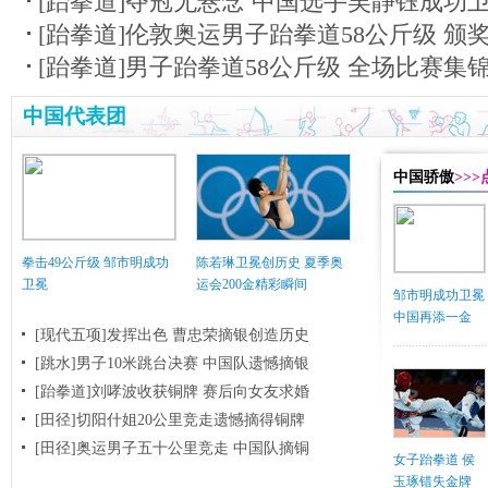
[跆拳道]夺冠无悬念 中国选手吴静钰成功
[跆拳道]伦敦奥运男子跆拳道58公斤级 颁
[跆拳道]男子跆拳道58公斤级 全场比赛集
中国代表团
中国骄傲
>>
拳击49公斤级 邹市明成功
陈若琳卫冕创历史 夏季奥
卫冕
运会200金精彩瞬间
邹市明成功卫冕
中国再添一金
[现代五项]发挥出色 曹忠荣摘银创造历史
[跳水]男子10米跳台决赛
中国队遗憾摘银
[跆拳道]刘哮波收获铜牌 赛后向女友求婚
[田径]切阳什姐20公里竞走遗憾摘得铜牌
[田径]奥运男子五十公里竞走 中国队摘铜
女子跆拳道 侯
玉琢错失金牌