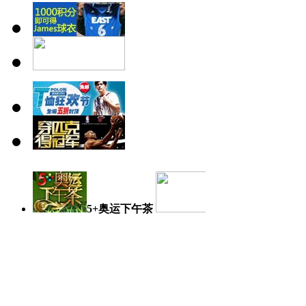
5+奥运下午茶
奥运日记