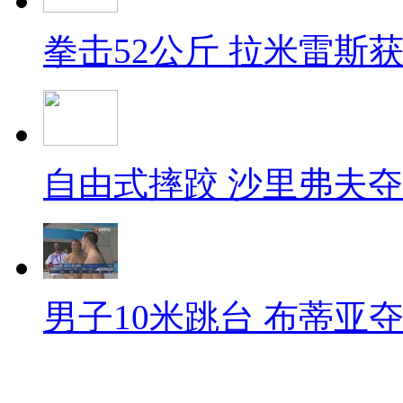
拳击52公斤 拉米雷斯
自由式摔跤 沙里弗夫
男子10米跳台 布蒂亚