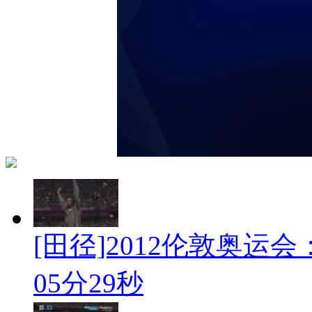
[田径]2012伦敦奥运会：男
05分29秒