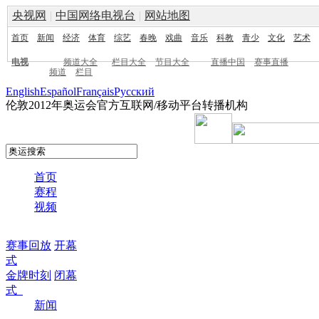
央视网
|
中国网络电视台
|
网站地图
首页
新闻
经济
体育
综艺
春晚
戏曲
音乐
科教
青少
文化
艺术
电视
频道大全
栏目大全
节目大全
直播中国
赛事直播
频道
栏目
English
Español
Français
Pусский
伦敦2012年奥运会官方互联网/移动平台转播机构
首页
赛程
视频
赛事回放
开幕
式
金牌时刻
闭幕
式
新闻