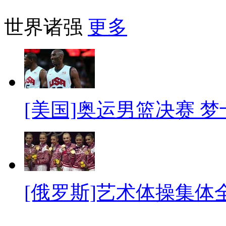
世界诸强
更多
[美国]奥运男篮决赛 
[俄罗斯]艺术体操集体