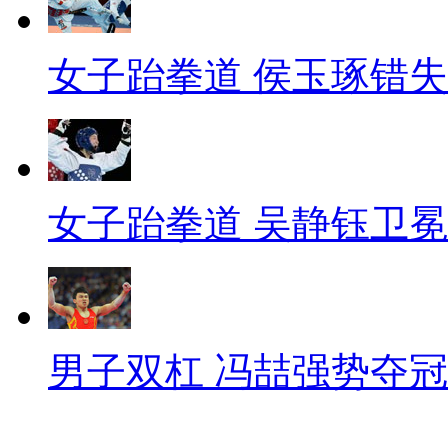
女子跆拳道 侯玉琢错
女子跆拳道 吴静钰卫冕
男子双杠 冯喆强势夺冠