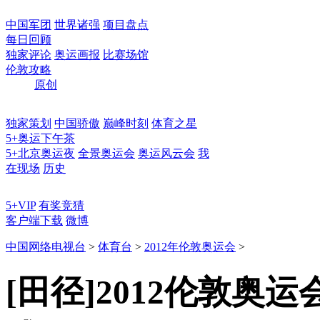
中国军团
世界诸强
项目盘点
每日回顾
独家评论
奥运画报
比赛场馆
伦敦攻略
原创
独家策划
中国骄傲
巅峰时刻
体育之星
5+奥运下午茶
5+北京奥运夜
全景奥运会
奥运风云会
我
在现场
历史
5+VIP
有奖竞猜
客户端下载
微博
中国网络电视台
>
体育台
>
2012年伦敦奥运会
>
[田径]2012伦敦奥