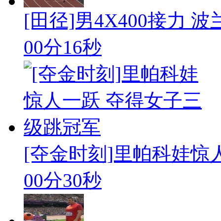
[田径]男4X400接力
00分16秒
[夺金时刻]里帕科娃惊人
00分30秒