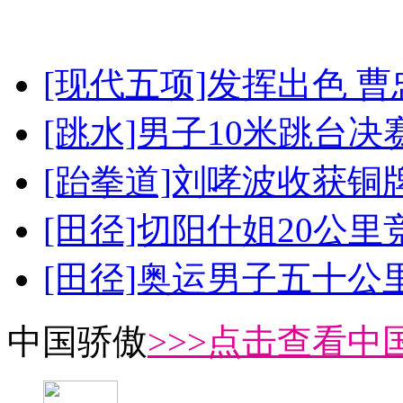
[现代五项]发挥出色 
[跳水]男子10米跳台决
[跆拳道]刘哮波收获铜
[田径]切阳什姐20公
[田径]奥运男子五十公
中国骄傲
>>>点击查看中