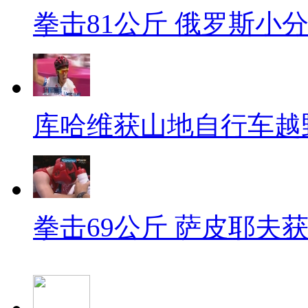
拳击81公斤 俄罗斯小
库哈维获山地自行车越
拳击69公斤 萨皮耶夫