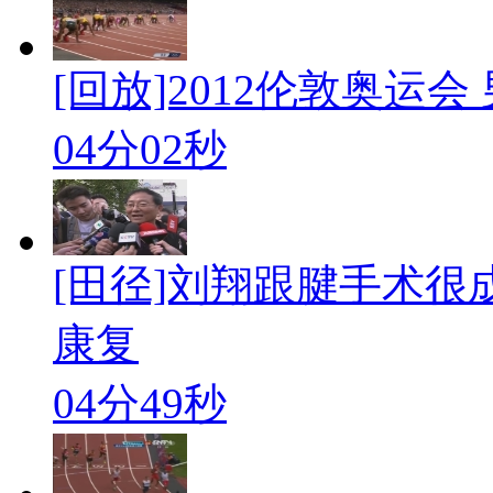
[回放]2012伦敦奥运会 男
04分02秒
[田径]刘翔跟腱手术很
康复
04分49秒