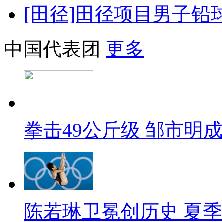
[田径]田径项目男子铅
中国代表团
更多
拳击49公斤级 邹市明
陈若琳卫冕创历史 夏季