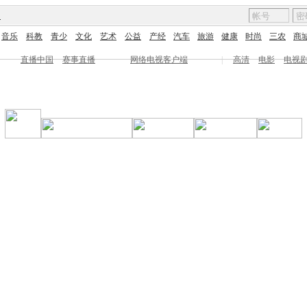
图
音乐
科教
青少
文化
艺术
公益
产经
汽车
旅游
健康
时尚
三农
商
直播中国
赛事直播
网络电视客户端
|
高清
电影
电视