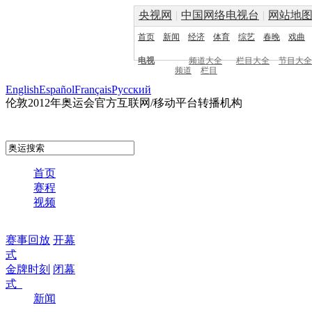
央视网
|
中国网络电视台
|
网站地
首页
新闻
经济
体育
综艺
春晚
戏曲
电视
频道大全
栏目大全
节目大全
频道
栏目
English
Español
Français
Pусский
伦敦2012年奥运会官方互联网/移动平台转播机构
首页
赛程
视频
赛事回放
开幕
式
金牌时刻
闭幕
式
新闻