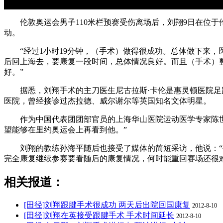
伦敦奥运会男子110米栏预赛受伤离场后，刘翔9日在位于
动。
“经过1小时19分钟，（手术）做得很成功。总体做下来，
后回上海去，要康复一段时间，总体情况良好。而且（手术）
好。”
据悉，刘翔手术的主刀医生尼古拉斯·卡伦是惠灵顿医院足踝
医院，曾经接诊过杰拉德、威尔谢尔等英国知名文体明星。
作为中国代表团团部官员的上海华山医院运动医学专家陈世益
望能够在里约奥运会上再看到他。”
刘翔的教练孙海平随后也接受了媒体的简短采访，他说：“手
完全康复继续参赛要看随后的康复情况，何时能重回赛场还很
相关报道：
[田径]刘翔跟腱手术很成功 两天后出院回国康复
2012-8-10
[田径]刘翔在英接受跟腱手术 手术时间延长
2012-8-10