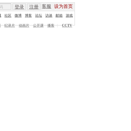
客服
设为首页
登录
注册
城
社区
微博
博客
论坛
访谈
邮箱
游戏
剧
纪录片
动画片
公开课
播客
|
CCTV