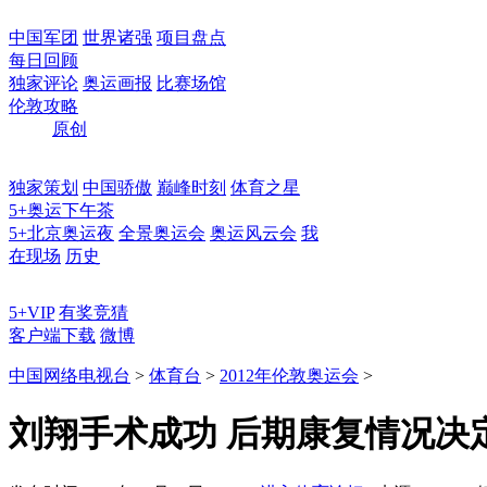
中国军团
世界诸强
项目盘点
每日回顾
独家评论
奥运画报
比赛场馆
伦敦攻略
原创
独家策划
中国骄傲
巅峰时刻
体育之星
5+奥运下午茶
5+北京奥运夜
全景奥运会
奥运风云会
我
在现场
历史
5+VIP
有奖竞猜
客户端下载
微博
中国网络电视台
>
体育台
>
2012年伦敦奥运会
>
刘翔手术成功 后期康复情况决