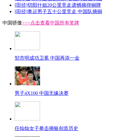
[田径]切阳什姐20公里竞走遗憾摘得铜牌
[田径]奥运男子五十公里竞走 中国队摘铜
中国骄傲
>>>点击查看中国所有奖牌
邹市明成功卫冕 中国再添一金
男子4X100 中国无缘决赛
任灿灿女子拳击摘银创造历史