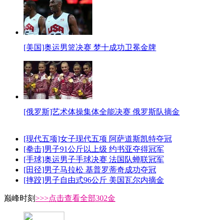
[美国]奥运男篮决赛 梦十成功卫冕金牌
[俄罗斯]艺术体操集体全能决赛 俄罗斯队摘金
[现代五项]女子现代五项 阿萨道斯凯特夺冠
[拳击]男子91公斤以上级 约书亚夺得冠军
[手球]奥运男子手球决赛 法国队蝉联冠军
[田径]男子马拉松 基普罗蒂奇成功夺冠
[摔跤]男子自由式96公斤 美国瓦尔内摘金
巅峰时刻
>>>点击查看全部302金