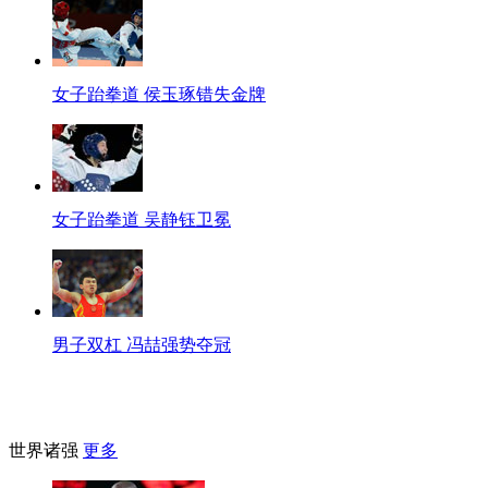
女子跆拳道 侯玉琢错失金牌
女子跆拳道 吴静钰卫冕
男子双杠 冯喆强势夺冠
世界诸强
更多