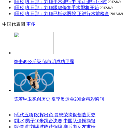
[田径]冬日那：刘翔手术进行中 预计进行1小时
2012-8-9
[田径]冬日那：刘翔跟腱修复手术即将开始
2012-8-9
[田径]冬日那：刘翔已抵达医院 正进行术前检查
2012-8-9
中国代表团
更多
拳击49公斤级 邹市明成功卫冕
陈若琳卫冕创历史 夏季奥运会200金精彩瞬间
[现代五项]发挥出色 曹忠荣摘银创造历史
[跳水]男子10米跳台决赛
中国队遗憾摘银
[跆拳道]刘哮波收获铜牌 赛后向女友求婚