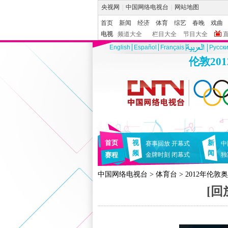
央视网
|
中国网络电视台
|
网站地图
首页
新闻
经济
体育
综艺
春晚
戏曲
电视
频道大全
栏目大全
节目大全
English
Español
Français
Pусск
伦敦20
首页
视
新
赛事回放
开幕式
中
频
闻
赛程
金牌时刻
闭幕式
独
中国网络电视台
>
体育台
>
2012年伦敦
[回