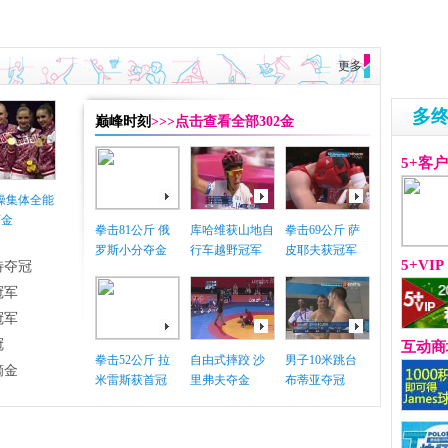
更多
多
巅峰时刻
>>>点击查看全部302金
5+客
体操集体全能
摘金
拳击81公斤 俄
库哈维获山地自
拳击69公斤 萨
罗斯小分夺金
行车越野冠军
皮耶夫获冠军
5+VIP
特夺冠
冠军
冠军
冠
互动商
拳击52公斤 拉
自由式摔跤 沙
男子10米跳台
摘金
米雷斯获首冠
里弗夫夺金
布蒂亚夺冠