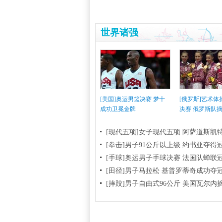
世界诸强
[美国]奥运男篮决赛 梦十
[俄罗斯]艺术
成功卫冕金牌
决赛 俄罗斯队
[现代五项]女子现代五项 阿萨道斯凯
[拳击]男子91公斤以上级 约书亚夺得
[手球]奥运男子手球决赛 法国队蝉联
[田径]男子马拉松 基普罗蒂奇成功夺
[摔跤]男子自由式96公斤 美国瓦尔内