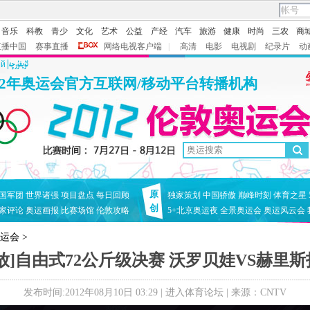
音乐
科教
青少
文化
艺术
公益
产经
汽车
旅游
健康
时尚
三农
商
直播中国
赛事直播
网络电视客户端
|
高清
电影
电视剧
纪录片
动
ий
12年奥运会官方互联网/移动平台转播机构
原
国军团
世界诸强
项目盘点
每日回顾
独家策划
中国骄傲
巅峰时刻
体育之星
创
家评论
奥运画报
比赛场馆
伦敦攻略
5+北京奥运夜
全景奥运会
奥运风云会
奥运会
>
放]自由式72公斤级决赛 沃罗贝娃VS赫里
发布时间:2012年08月10日 03:29 |
进入体育论坛
| 来源：CNTV