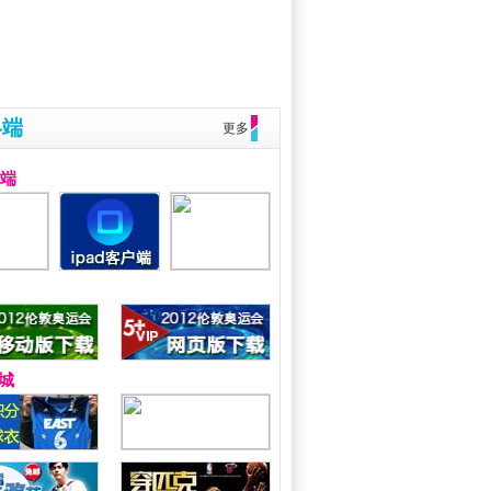
终端
更多
户端
城