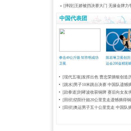
[摔跤]王娇被挡决赛大门 无缘金牌力
中国代表团
拳击49公斤级 邹市明成功
陈若琳卫冕创历
卫冕
运会200金精彩
[现代五项]发挥出色 曹忠荣摘银创造
[跳水]男子10米跳台决赛
中国队遗憾
[跆拳道]刘哮波收获铜牌 赛后向女友
[田径]切阳什姐20公里竞走遗憾摘得
[田径]奥运男子五十公里竞走 中国队