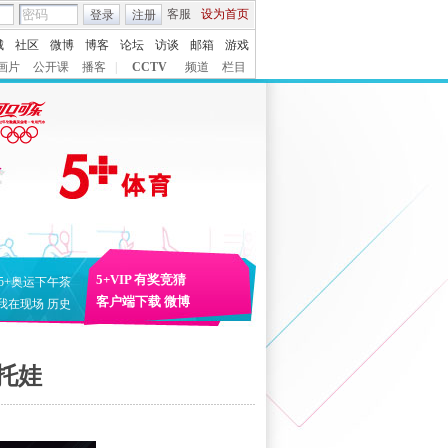
客服
设为首页
登录
注册
城
社区
微博
博客
论坛
访谈
邮箱
游戏
画片
公开课
播客
|
CCTV
频道
栏目
5+VIP
有奖竞猜
5+奥运下午茶
客户端下载
微博
我在现场
历史
斯托娃