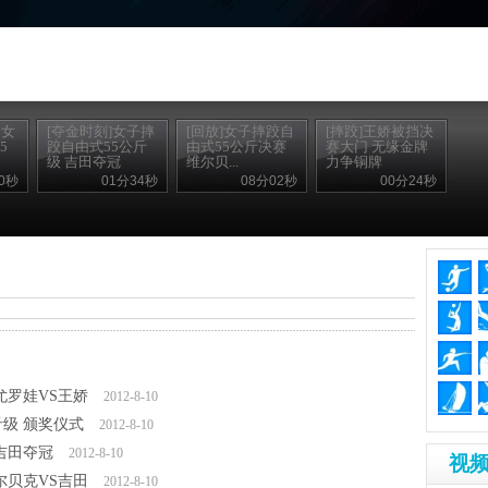
：女
[夺金时刻]女子摔
[回放]女子摔跤自
[摔跤]王娇被挡决
5
跤自由式55公斤
由式55公斤决赛
赛大门 无缘金牌
级 吉田夺冠
维尔贝...
力争铜牌
0秒
01分34秒
08分02秒
00分24秒
尤罗娃VS王娇
2012-8-10
斤级 颁奖仪式
2012-8-10
 吉田夺冠
2012-8-10
视频
尔贝克VS吉田
2012-8-10