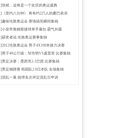
运]张斌：这将是一个欢庆的奥运盛典
运]《里约八分钟》 将有约225人的桑巴表演
运]趣味伦敦奥运会 赛场搞笑瞬间集锦
球]小皇帝詹姆斯接球单手暴扣 霸气外露
运]获奖者说 伦敦奥运赛事集锦
放]2012伦敦奥运会 男子4X100米接力决赛
击]男子49公斤级：邹市明VS庞普里 比赛集锦
球]男足决赛：墨西哥2-1巴西 比赛集锦
球]男足铜牌赛 韩国队2:0日本队 全场集锦
径]混乱一幕 链球名次评定混乱引申诉