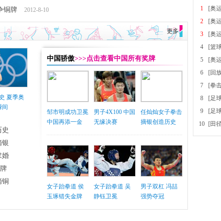
1
[奥
争铜牌
2012-8-10
2
[奥
更多
3
[奥
4
[篮
中国骄傲
>>>点击查看中国所有奖牌
5
[奥
6
[回
7
[拳
史 夏季奥
8
[足
瞬间
9
[足
邹市明成功卫冕
男子4X100 中国
任灿灿女子拳击
中国再添一金
无缘决赛
摘银创造历史
10
[田
历史
摘银
求婚
铜牌
摘铜
女子跆拳道 侯
女子跆拳道 吴
男子双杠 冯喆
玉琢错失金牌
静钰卫冕
强势夺冠