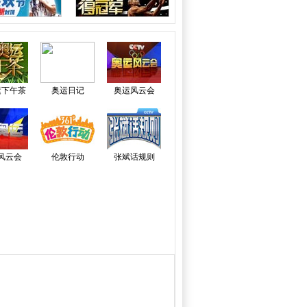
运下午茶
奥运日记
奥运风云会
风云会
伦敦行动
张斌话规则