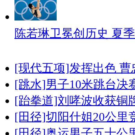
陈若琳卫冕创历史 夏季
[现代五项]发挥出色 
[跳水]男子10米跳台决
[跆拳道]刘哮波收获铜
[田径]切阳什姐20公
[田径]奥运男子五十公