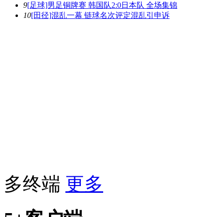
9
[足球]男足铜牌赛 韩国队2:0日本队 全场集锦
10
[田径]混乱一幕 链球名次评定混乱引申诉
多终端
更多