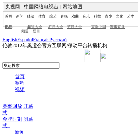
央视网
|
中国网络电视台
|
网站地图
首页
新闻
经济
体育
综艺
春晚
戏曲
音乐
科教
青少
文化
艺术
电视
频道大全
栏目大全
节目大全
直播中国
赛事直播
频道
栏目
English
Español
Français
Pусский
伦敦2012年奥运会官方互联网/移动平台转播机构
首页
赛程
视频
赛事回放
开幕
式
金牌时刻
闭幕
式
新闻