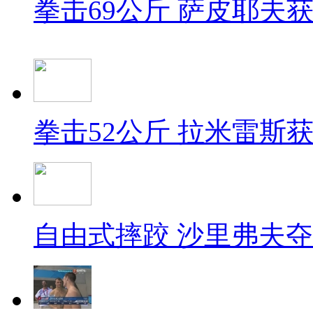
拳击69公斤 萨皮耶夫
拳击52公斤 拉米雷斯
自由式摔跤 沙里弗夫