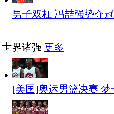
男子双杠 冯喆强势夺冠
世界诸强
更多
[美国]奥运男篮决赛 