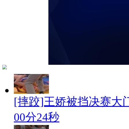
[摔跤]王娇被挡决赛大
00分24秒