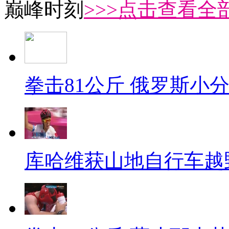
巅峰时刻
>>>点击查看全部
拳击81公斤 俄罗斯小
库哈维获山地自行车越