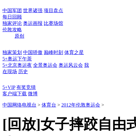
中国军团
世界诸强
项目盘点
每日回顾
独家评论
奥运画报
比赛场馆
伦敦攻略
原创
独家策划
中国骄傲
巅峰时刻
体育之星
5+奥运下午茶
5+北京奥运夜
全景奥运会
奥运风云会
我
在现场
历史
5+VIP
有奖竞猜
客户端下载
微博
中国网络电视台
>
体育台
>
2012年伦敦奥运会
>
[回放]女子摔跤自由式