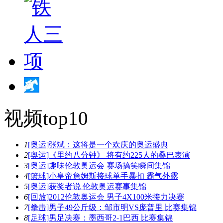
视频top10
1
[奥运]张斌：这将是一个欢庆的奥运盛典
2
[奥运]《里约八分钟》 将有约225人的桑巴表演
3
[奥运]趣味伦敦奥运会 赛场搞笑瞬间集锦
4
[篮球]小皇帝詹姆斯接球单手暴扣 霸气外露
5
[奥运]获奖者说 伦敦奥运赛事集锦
6
[回放]2012伦敦奥运会 男子4X100米接力决赛
7
[拳击]男子49公斤级：邹市明VS庞普里 比赛集锦
8
[足球]男足决赛：墨西哥2-1巴西 比赛集锦