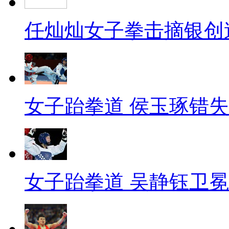
任灿灿女子拳击摘银创
女子跆拳道 侯玉琢错
女子跆拳道 吴静钰卫冕