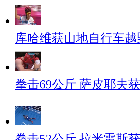
库哈维获山地自行车越
拳击69公斤 萨皮耶夫
拳击52公斤 拉米雷斯