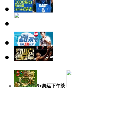
5+奥运下午茶
奥运日记