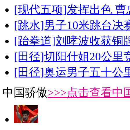
[现代五项]发挥出色 
[跳水]男子10米跳台决
[跆拳道]刘哮波收获铜
[田径]切阳什姐20公
[田径]奥运男子五十公
中国骄傲
>>>点击查看中