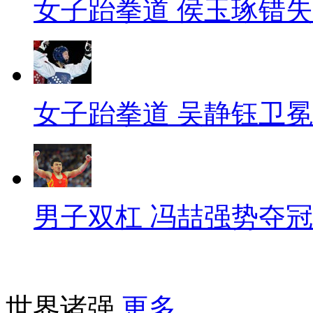
女子跆拳道 侯玉琢错
女子跆拳道 吴静钰卫冕
男子双杠 冯喆强势夺冠
世界诸强
更多