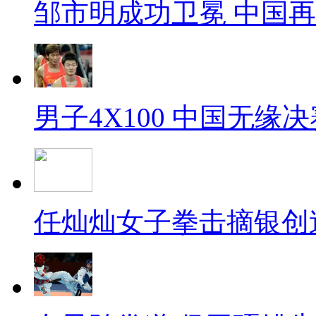
邹市明成功卫冕 中国
男子4X100 中国无缘决
任灿灿女子拳击摘银创