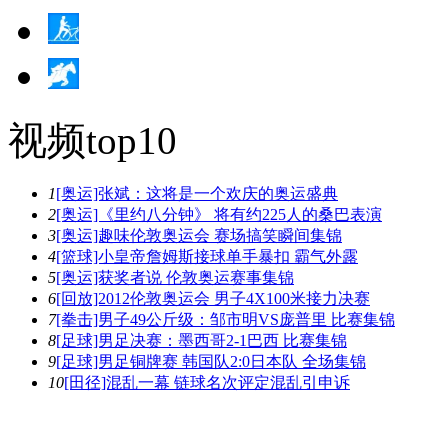
视频top10
1
[奥运]张斌：这将是一个欢庆的奥运盛典
2
[奥运]《里约八分钟》 将有约225人的桑巴表演
3
[奥运]趣味伦敦奥运会 赛场搞笑瞬间集锦
4
[篮球]小皇帝詹姆斯接球单手暴扣 霸气外露
5
[奥运]获奖者说 伦敦奥运赛事集锦
6
[回放]2012伦敦奥运会 男子4X100米接力决赛
7
[拳击]男子49公斤级：邹市明VS庞普里 比赛集锦
8
[足球]男足决赛：墨西哥2-1巴西 比赛集锦
9
[足球]男足铜牌赛 韩国队2:0日本队 全场集锦
10
[田径]混乱一幕 链球名次评定混乱引申诉