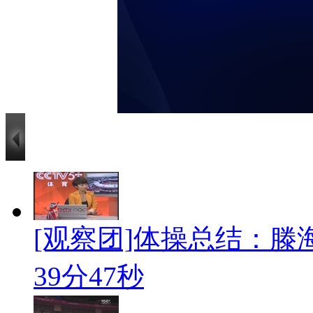
[观察团]体操总结：滕海
39分47秒