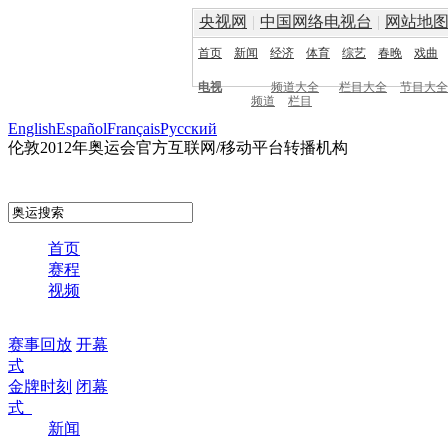
央视网
|
中国网络电视台
|
网站地
首页
新闻
经济
体育
综艺
春晚
戏曲
电视
频道大全
栏目大全
节目大全
频道
栏目
English
Español
Français
Pусский
伦敦2012年奥运会官方互联网/移动平台转播机构
首页
赛程
视频
赛事回放
开幕
式
金牌时刻
闭幕
式
新闻