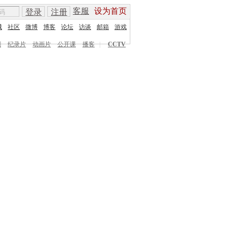
客服
设为首页
登录
注册
城
社区
微博
博客
论坛
访谈
邮箱
游戏
剧
纪录片
动画片
公开课
播客
|
CCTV