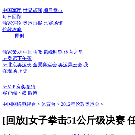
中国军团
世界诸强
项目盘点
每日回顾
独家评论
奥运画报
比赛场馆
伦敦攻略
原创
独家策划
中国骄傲
巅峰时刻
体育之星
5+奥运下午茶
5+北京奥运夜
全景奥运会
奥运风云会
我
在现场
历史
5+VIP
有奖竞猜
客户端下载
微博
中国网络电视台
>
体育台
>
2012年伦敦奥运会
>
[回放]女子拳击51公斤级决赛 