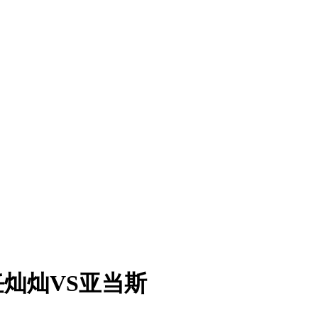
任灿灿VS亚当斯