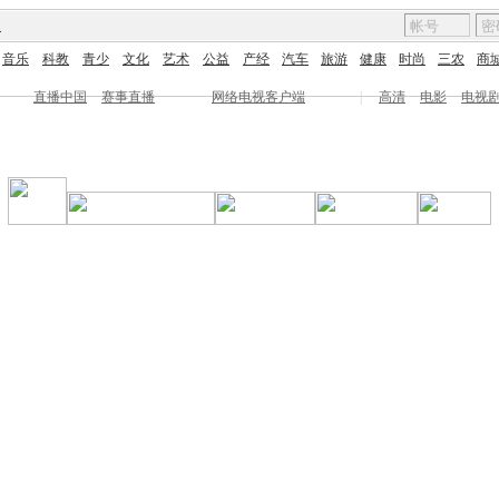
图
音乐
科教
青少
文化
艺术
公益
产经
汽车
旅游
健康
时尚
三农
商
直播中国
赛事直播
网络电视客户端
|
高清
电影
电视