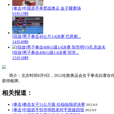
[拳击]中国选手单臂战奥运 金子耀赛场
03分23秒
[回放]男子拳击49公斤1/4决赛 巴恩斯...
14分49秒
[回放]男子拳击49KG级1/4决赛 邹市...
15分18秒
简介：北京时间8月9日，2012伦敦奥运会女子拳击比赛
获得银牌。
相关报道：
[拳击]拳击女子51公斤级 任灿灿闯进决赛
2012-8-9
[拳击]中国选手邹市明胜老对手晋级四强
2012-8-9