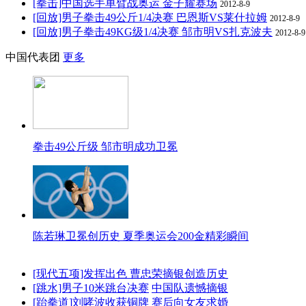
[拳击]中国选手单臂战奥运 金子耀赛场
2012-8-9
[回放]男子拳击49公斤1/4决赛 巴恩斯VS莱什拉姆
2012-8-9
[回放]男子拳击49KG级1/4决赛 邹市明VS扎克波夫
2012-8-9
中国代表团
更多
拳击49公斤级 邹市明成功卫冕
陈若琳卫冕创历史 夏季奥运会200金精彩瞬间
[现代五项]发挥出色 曹忠荣摘银创造历史
[跳水]男子10米跳台决赛
中国队遗憾摘银
[跆拳道]刘哮波收获铜牌 赛后向女友求婚