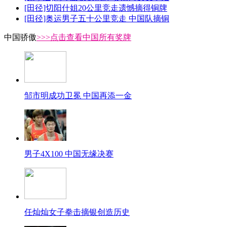
[田径]切阳什姐20公里竞走遗憾摘得铜牌
[田径]奥运男子五十公里竞走 中国队摘铜
中国骄傲
>>>点击查看中国所有奖牌
邹市明成功卫冕 中国再添一金
男子4X100 中国无缘决赛
任灿灿女子拳击摘银创造历史