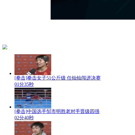
[拳击]拳击女子51公斤级 任灿灿闯进决赛
01分35秒
[拳击]中国选手邹市明胜老对手晋级四强
02分40秒