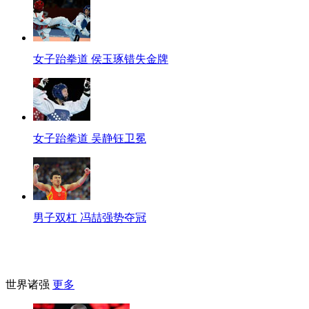
女子跆拳道 侯玉琢错失金牌
女子跆拳道 吴静钰卫冕
男子双杠 冯喆强势夺冠
世界诸强
更多