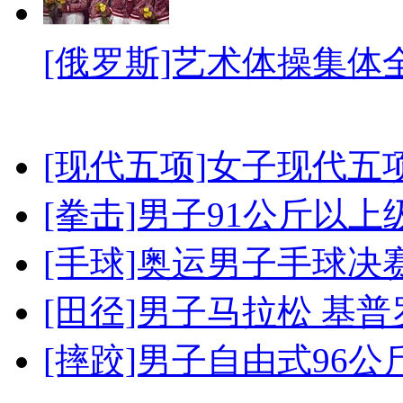
[俄罗斯]艺术体操集体
[现代五项]女子现代五
[拳击]男子91公斤以上
[手球]奥运男子手球决
[田径]男子马拉松 基
[摔跤]男子自由式96公