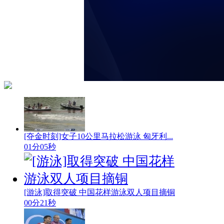
[夺金时刻]女子10公里马拉松游泳 匈牙利...
01分05秒
[游泳]取得突破 中国花样游泳双人项目摘铜
00分21秒