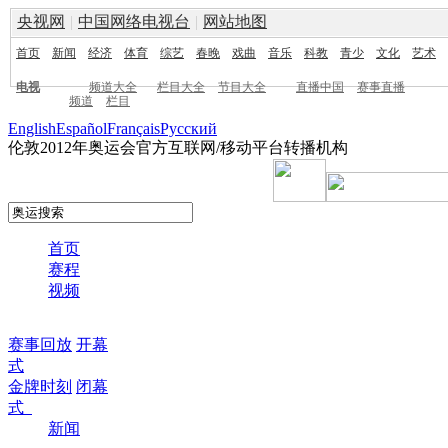
央视网
|
中国网络电视台
|
网站地图
首页
新闻
经济
体育
综艺
春晚
戏曲
音乐
科教
青少
文化
艺术
电视
频道大全
栏目大全
节目大全
直播中国
赛事直播
频道
栏目
English
Español
Français
Pусский
伦敦2012年奥运会官方互联网/移动平台转播机构
首页
赛程
视频
赛事回放
开幕
式
金牌时刻
闭幕
式
新闻