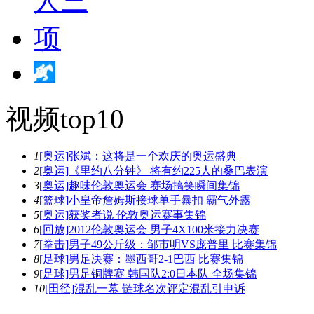
视频top10
1
[奥运]张斌：这将是一个欢庆的奥运盛典
2
[奥运]《里约八分钟》 将有约225人的桑巴表演
3
[奥运]趣味伦敦奥运会 赛场搞笑瞬间集锦
4
[篮球]小皇帝詹姆斯接球单手暴扣 霸气外露
5
[奥运]获奖者说 伦敦奥运赛事集锦
6
[回放]2012伦敦奥运会 男子4X100米接力决赛
7
[拳击]男子49公斤级：邹市明VS庞普里 比赛集锦
8
[足球]男足决赛：墨西哥2-1巴西 比赛集锦
9
[足球]男足铜牌赛 韩国队2:0日本队 全场集锦
10
[田径]混乱一幕 链球名次评定混乱引申诉