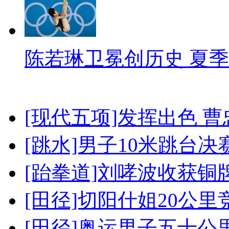
陈若琳卫冕创历史 夏季
[现代五项]发挥出色 
[跳水]男子10米跳台决
[跆拳道]刘哮波收获铜
[田径]切阳什姐20公
[田径]奥运男子五十公