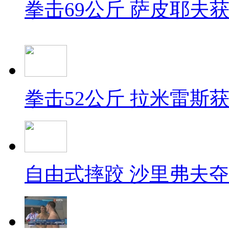
拳击69公斤 萨皮耶夫
拳击52公斤 拉米雷斯
自由式摔跤 沙里弗夫