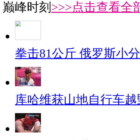
巅峰时刻
>>>点击查看全部
拳击81公斤 俄罗斯小
库哈维获山地自行车越