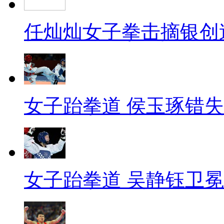
任灿灿女子拳击摘银创
女子跆拳道 侯玉琢错
女子跆拳道 吴静钰卫冕