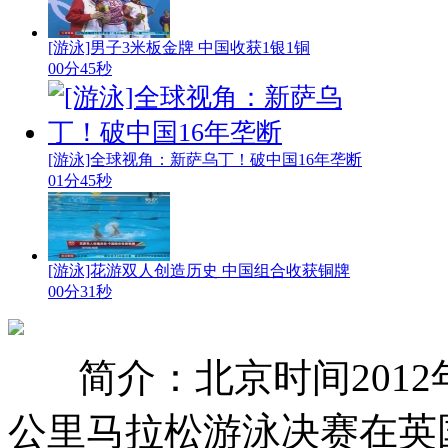
[游泳]男子3米板金牌 中国收获1银1铜
00分45秒
[游泳]全球视角：新萨乌丁！破中国16年垄断
01分45秒
[游泳]花游双人创造历史 中国组合收获铜牌
00分31秒
简介：北京时间2012
公里马拉松游泳决赛在英