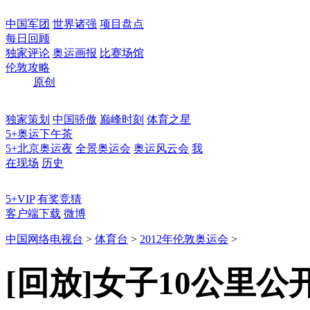
中国军团
世界诸强
项目盘点
每日回顾
独家评论
奥运画报
比赛场馆
伦敦攻略
原创
独家策划
中国骄傲
巅峰时刻
体育之星
5+奥运下午茶
5+北京奥运夜
全景奥运会
奥运风云会
我
在现场
历史
5+VIP
有奖竞猜
客户端下载
微博
中国网络电视台
>
体育台
>
2012年伦敦奥运会
>
[回放]女子10公里