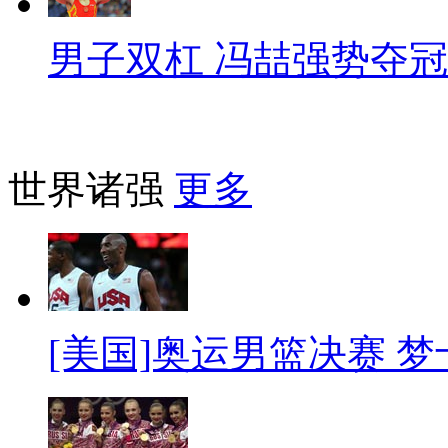
男子双杠 冯喆强势夺冠
世界诸强
更多
[美国]奥运男篮决赛 