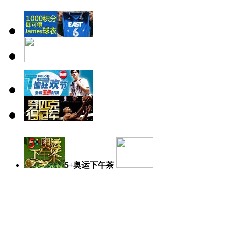
5+奥运下午茶
奥运日记