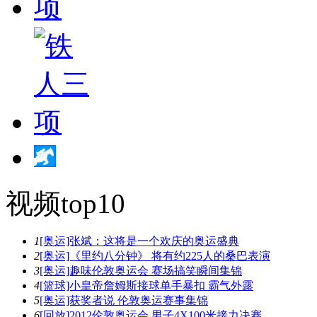
视频top10
1
[奥运]张斌：这将是一个欢庆的奥运盛典
2
[奥运]《里约八分钟》 将有约225人的桑巴表演
3
[奥运]趣味伦敦奥运会 赛场搞笑瞬间集锦
4
[篮球]小皇帝詹姆斯接球单手暴扣 霸气外露
5
[奥运]获奖者说 伦敦奥运赛事集锦
6
[回放]2012伦敦奥运会 男子4X100米接力决赛