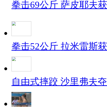
拳击69公斤 萨皮耶夫
拳击52公斤 拉米雷斯
自由式摔跤 沙里弗夫