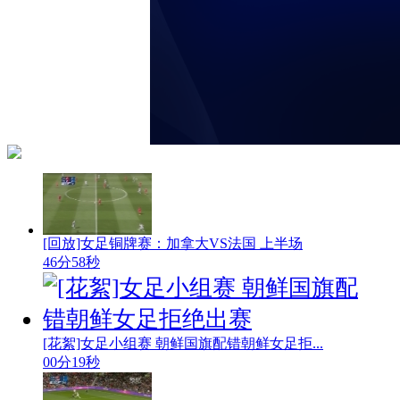
[回放]女足铜牌赛：加拿大VS法国 上半场
46分58秒
[花絮]女足小组赛 朝鲜国旗配错朝鲜女足拒...
00分19秒