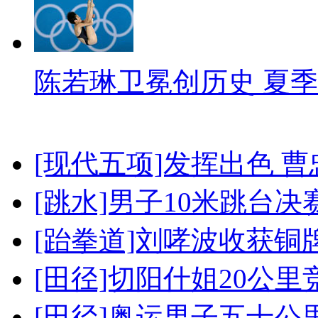
陈若琳卫冕创历史 夏季
[现代五项]发挥出色 
[跳水]男子10米跳台决
[跆拳道]刘哮波收获铜
[田径]切阳什姐20公
[田径]奥运男子五十公