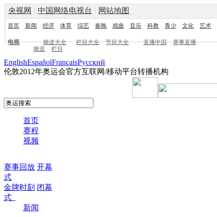
央视网
|
中国网络电视台
|
网站地图
首页
新闻
经济
体育
综艺
春晚
戏曲
音乐
科教
青少
文化
艺术
电视
频道大全
栏目大全
节目大全
直播中国
赛事直播
频道
栏目
English
Español
Français
Pусский
伦敦2012年奥运会官方互联网/移动平台转播机构
首页
赛程
视频
赛事回放
开幕
式
金牌时刻
闭幕
式
新闻