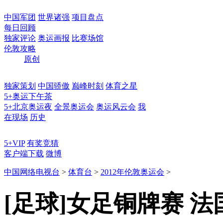
中国军团
世界诸强
项目盘点
每日回顾
独家评论
奥运画报
比赛场馆
伦敦攻略
原创
独家策划
中国骄傲
巅峰时刻
体育之星
5+奥运下午茶
5+北京奥运夜
全景奥运会
奥运风云会
我
在现场
历史
5+VIP
有奖竞猜
客户端下载
微博
中国网络电视台
>
体育台
>
2012年伦敦奥运会
>
[足球]女足铜牌赛 