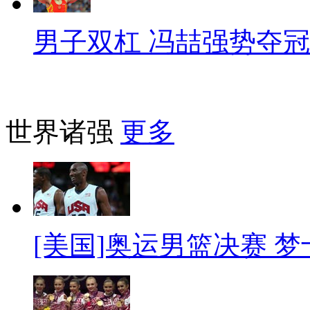
男子双杠 冯喆强势夺冠
世界诸强
更多
[美国]奥运男篮决赛 