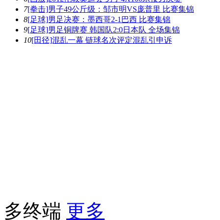
7
[拳击]男子49公斤级：邹市明VS庞普里 比赛集锦
8
[足球]男足决赛：墨西哥2-1巴西 比赛集锦
9
[足球]男足铜牌赛 韩国队2:0日本队 全场集锦
10
[田径]混乱一幕 链球名次评定混乱引申诉
多终端
更多