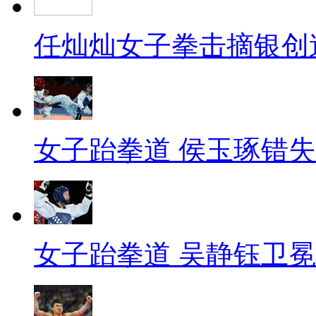
任灿灿女子拳击摘银创
女子跆拳道 侯玉琢错
女子跆拳道 吴静钰卫冕