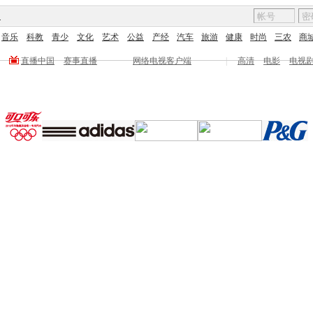
图
音乐
科教
青少
文化
艺术
公益
产经
汽车
旅游
健康
时尚
三农
商
直播中国
赛事直播
网络电视客户端
|
高清
电影
电视