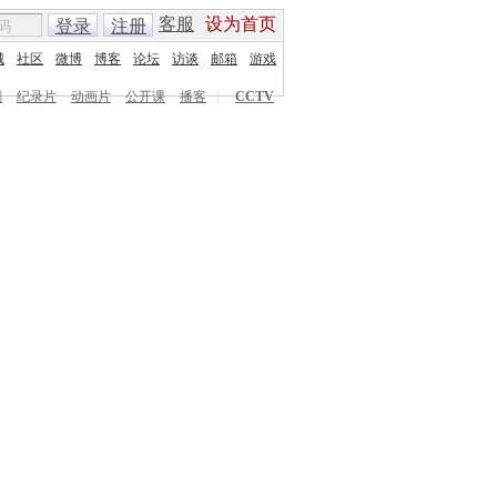
客服
设为首页
登录
注册
城
社区
微博
博客
论坛
访谈
邮箱
游戏
剧
纪录片
动画片
公开课
播客
|
CCTV