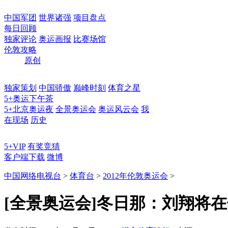
中国军团
世界诸强
项目盘点
每日回顾
独家评论
奥运画报
比赛场馆
伦敦攻略
原创
独家策划
中国骄傲
巅峰时刻
体育之星
5+奥运下午茶
5+北京奥运夜
全景奥运会
奥运风云会
我
在现场
历史
5+VIP
有奖竞猜
客户端下载
微博
中国网络电视台
>
体育台
>
2012年伦敦奥运会
>
[全景奥运会]冬日那：刘翔将