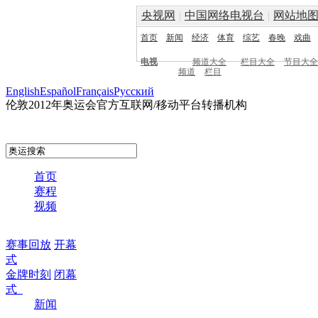
央视网
|
中国网络电视台
|
网站地
首页
新闻
经济
体育
综艺
春晚
戏曲
电视
频道大全
栏目大全
节目大全
频道
栏目
English
Español
Français
Pусский
伦敦2012年奥运会官方互联网/移动平台转播机构
首页
赛程
视频
赛事回放
开幕
式
金牌时刻
闭幕
式
新闻