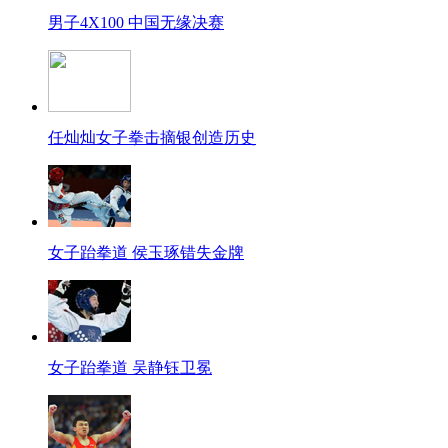
男子4X100 中国无缘决赛
任灿灿女子拳击摘银创造历史
女子跆拳道 侯玉琢错失金牌
女子跆拳道 吴静钰卫冕