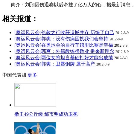
简介：刘翔因伤退赛以后牵挂了亿万人的心，据最新消息，
相关报道：
[奥运风云会]伦敦之行收获遗憾并存 历练了自己
2012-8-9
[奥运风云会]郭爽：没有伤病困扰我们会坚持
2012-8-9
[奥运风云会]在奥运会的自行车馆里比赛是幸福
2012-8-9
[奥运风云会]郭爽：外籍教练很敬业 带来新理念
2012-8-9
[奥运风云会]两位女将坦言基础打好才能出成绩
2012-8-9
[奥运风云会]郭爽：卫冕铜牌 属于高产
2012-8-9
中国代表团
更多
拳击49公斤级 邹市明成功卫冕