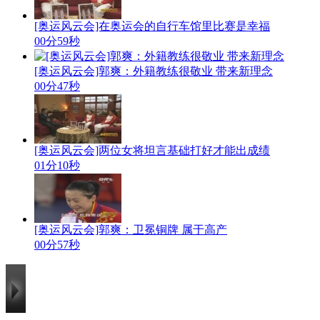
[奥运风云会]在奥运会的自行车馆里比赛是幸福
00分59秒
[奥运风云会]郭爽：外籍教练很敬业 带来新理念
00分47秒
[奥运风云会]两位女将坦言基础打好才能出成绩
01分10秒
[奥运风云会]郭爽：卫冕铜牌 属于高产
00分57秒