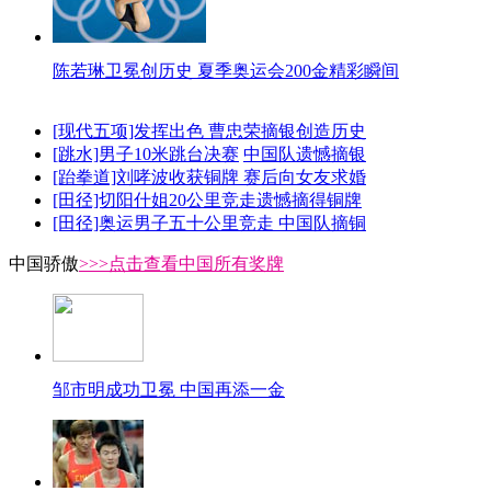
陈若琳卫冕创历史 夏季奥运会200金精彩瞬间
[现代五项]发挥出色 曹忠荣摘银创造历史
[跳水]男子10米跳台决赛
中国队遗憾摘银
[跆拳道]刘哮波收获铜牌 赛后向女友求婚
[田径]切阳什姐20公里竞走遗憾摘得铜牌
[田径]奥运男子五十公里竞走 中国队摘铜
中国骄傲
>>>点击查看中国所有奖牌
邹市明成功卫冕 中国再添一金