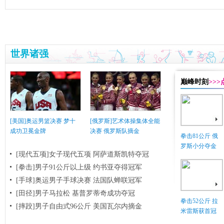
世界诸强
巅峰时刻
>>
[美国]奥运男篮决赛 梦十
[俄罗斯]艺术体操集体全能
成功卫冕金牌
决赛 俄罗斯队摘金
拳击81公斤 俄
罗斯小分夺金
[现代五项]女子现代五项 阿萨道斯凯特夺冠
[拳击]男子91公斤以上级 约书亚夺得冠军
[手球]奥运男子手球决赛 法国队蝉联冠军
[田径]男子马拉松 基普罗蒂奇成功夺冠
拳击52公斤 拉
[摔跤]男子自由式96公斤 美国瓦尔内摘金
米雷斯获首冠