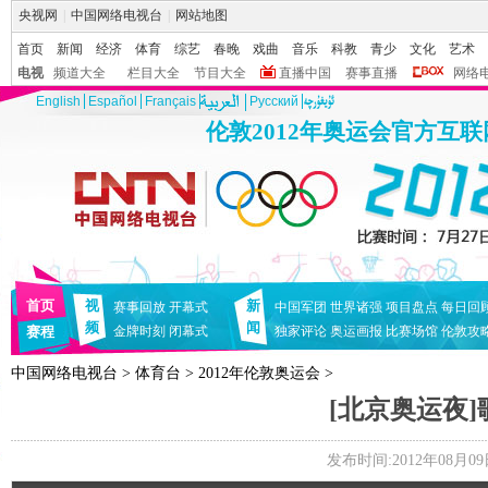
央视网
|
中国网络电视台
|
网站地图
首页
新闻
经济
体育
综艺
春晚
戏曲
音乐
科教
青少
文化
艺术
电视
频道大全
栏目大全
节目大全
直播中国
赛事直播
网络
English
Español
Français
Pусский
伦敦2012年奥运会官方互
首页
视
新
赛事回放
开幕式
中国军团
世界诸强
项目盘点
每日回
频
闻
赛程
金牌时刻
闭幕式
独家评论
奥运画报
比赛场馆
伦敦攻
中国网络电视台
>
体育台
>
2012年伦敦奥运会
>
[北京奥运夜
发布时间:2012年08月09日 