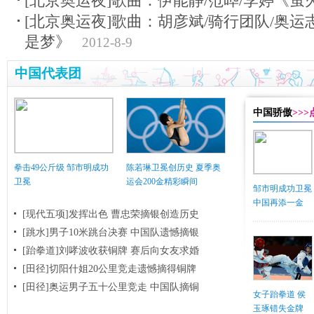
[北京奥运夜]歌曲：伊能静/范晔/李婷《萤
[北京奥运夜]歌曲：胡彦斌/骑行团队/奥
是梦》
2012-8-9
中国代表团
中国骄傲
>>
拳击49公斤级 邹市明成功
陈若琳卫冕创历史 夏季奥
卫冕
运会200金精彩瞬间
邹市明成功卫冕
中国再添一金
[现代五项]发挥出色 曹忠荣摘银创造历史
[跳水]男子10米跳台决赛
中国队遗憾摘银
[跆拳道]刘哮波收获铜牌 赛后向女友求婚
[田径]切阳什姐20公里竞走遗憾摘得铜牌
[田径]奥运男子五十公里竞走 中国队摘铜
女子跆拳道 侯
玉琢错失金牌