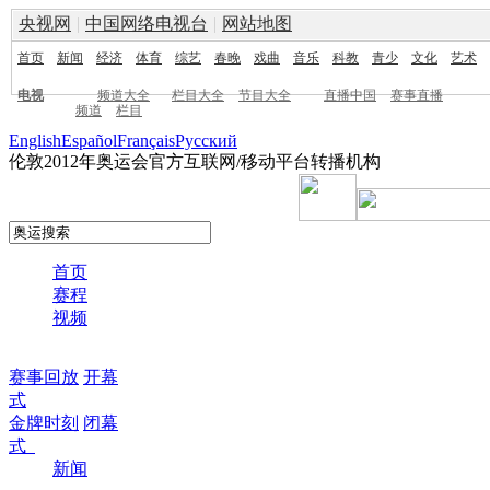
央视网
|
中国网络电视台
|
网站地图
首页
新闻
经济
体育
综艺
春晚
戏曲
音乐
科教
青少
文化
艺术
电视
频道大全
栏目大全
节目大全
直播中国
赛事直播
频道
栏目
English
Español
Français
Pусский
伦敦2012年奥运会官方互联网/移动平台转播机构
首页
赛程
视频
赛事回放
开幕
式
金牌时刻
闭幕
式
新闻