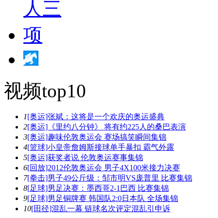
视频top10
1
[奥运]张斌：这将是一个欢庆的奥运盛典
2
[奥运]《里约八分钟》 将有约225人的桑巴表演
3
[奥运]趣味伦敦奥运会 赛场搞笑瞬间集锦
4
[篮球]小皇帝詹姆斯接球单手暴扣 霸气外露
5
[奥运]获奖者说 伦敦奥运赛事集锦
6
[回放]2012伦敦奥运会 男子4X100米接力决赛
7
[拳击]男子49公斤级：邹市明VS庞普里 比赛集锦
8
[足球]男足决赛：墨西哥2-1巴西 比赛集锦
9
[足球]男足铜牌赛 韩国队2:0日本队 全场集锦
10
[田径]混乱一幕 链球名次评定混乱引申诉