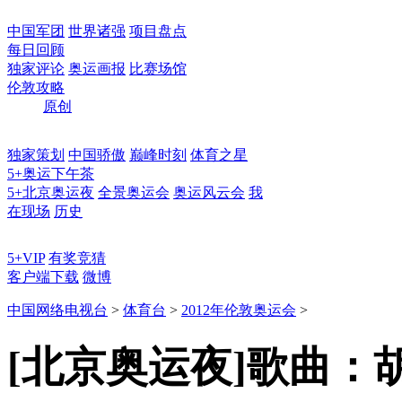
中国军团
世界诸强
项目盘点
每日回顾
独家评论
奥运画报
比赛场馆
伦敦攻略
原创
独家策划
中国骄傲
巅峰时刻
体育之星
5+奥运下午茶
5+北京奥运夜
全景奥运会
奥运风云会
我
在现场
历史
5+VIP
有奖竞猜
客户端下载
微博
中国网络电视台
>
体育台
>
2012年伦敦奥运会
>
[北京奥运夜]歌曲：