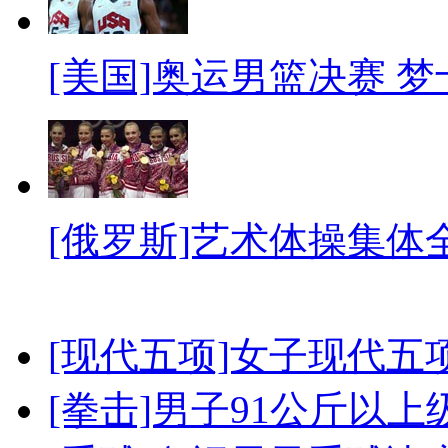
[美国]奥运男篮决赛 
[俄罗斯]艺术体操集体
[现代五项]女子现代五
[拳击]男子91公斤以上