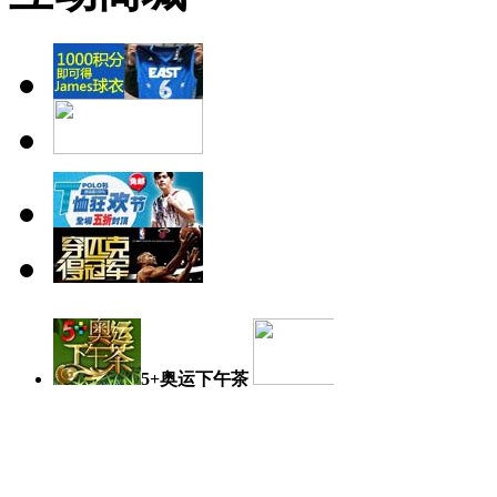
5+奥运下午茶
奥运日记