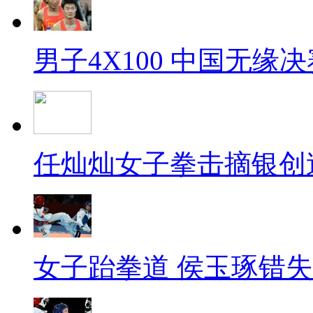
男子4X100 中国无缘决
任灿灿女子拳击摘银创
女子跆拳道 侯玉琢错