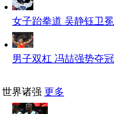
女子跆拳道 吴静钰卫冕
男子双杠 冯喆强势夺冠
世界诸强
更多