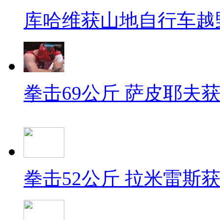
库哈维获山地自行车越
拳击69公斤 萨皮耶夫
拳击52公斤 拉米雷斯