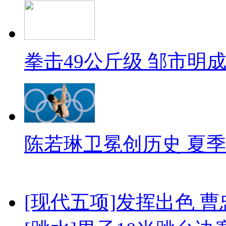
拳击49公斤级 邹市明
陈若琳卫冕创历史 夏季
[现代五项]发挥出色 