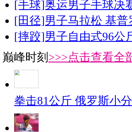
[手球]奥运男子手球决
[田径]男子马拉松 基
[摔跤]男子自由式96公
巅峰时刻
>>>点击查看全部
拳击81公斤 俄罗斯小