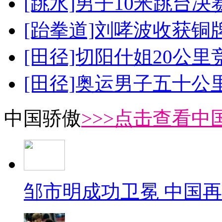
[跳水]男子10米跳台决
[跆拳道]刘哮波收获铜
[田径]切阳什姐20公
[田径]奥运男子五十公
中国骄傲
>>>点击查看中
邹市明成功卫冕 中国