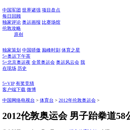
中国军团
世界诸强
项目盘点
每日回顾
独家评论
奥运画报
比赛场馆
伦敦攻略
原创
独家策划
中国骄傲
巅峰时刻
体育之星
5+奥运下午茶
5+北京奥运夜
全景奥运会
奥运风云会
我
在现场
历史
5+VIP
有奖竞猜
客户端下载
微博
中国网络电视台
>
体育台
>
2012年伦敦奥运会
>
2012伦敦奥运会 男子跆拳道58公