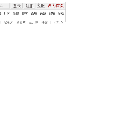
客服
设为首页
登录
注册
城
社区
微博
博客
论坛
访谈
邮箱
游戏
剧
纪录片
动画片
公开课
播客
|
CCTV