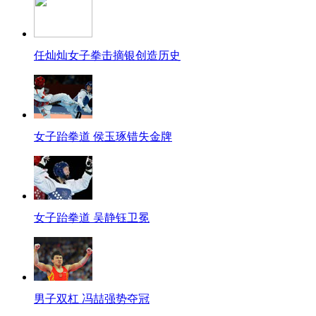
任灿灿女子拳击摘银创造历史
女子跆拳道 侯玉琢错失金牌
女子跆拳道 吴静钰卫冕
男子双杠 冯喆强势夺冠