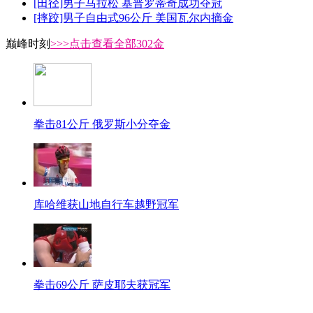
[田径]男子马拉松 基普罗蒂奇成功夺冠
[摔跤]男子自由式96公斤 美国瓦尔内摘金
巅峰时刻
>>>点击查看全部302金
拳击81公斤 俄罗斯小分夺金
库哈维获山地自行车越野冠军
拳击69公斤 萨皮耶夫获冠军