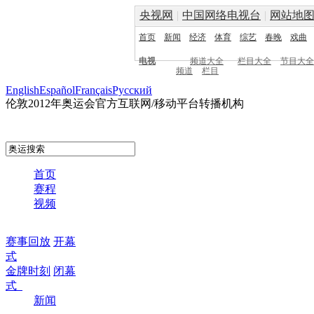
央视网
|
中国网络电视台
|
网站地
首页
新闻
经济
体育
综艺
春晚
戏曲
电视
频道大全
栏目大全
节目大全
频道
栏目
English
Español
Français
Pусский
伦敦2012年奥运会官方互联网/移动平台转播机构
首页
赛程
视频
赛事回放
开幕
式
金牌时刻
闭幕
式
新闻