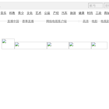
图
音乐
科教
青少
文化
艺术
公益
产经
汽车
旅游
健康
时尚
三农
商
直播中国
赛事直播
网络电视客户端
|
高清
电影
电视