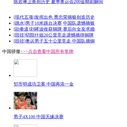
陈若琳卫冕创历史 夏季奥运会200金精彩瞬间
[现代五项]发挥出色 曹忠荣摘银创造历史
[跳水]男子10米跳台决赛
中国队遗憾摘银
[跆拳道]刘哮波收获铜牌 赛后向女友求婚
[田径]切阳什姐20公里竞走遗憾摘得铜牌
[田径]奥运男子五十公里竞走 中国队摘铜
中国骄傲
>>>点击查看中国所有奖牌
邹市明成功卫冕 中国再添一金
男子4X100 中国无缘决赛