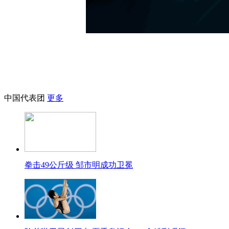
中国代表团
更多
拳击49公斤级 邹市明成功卫冕