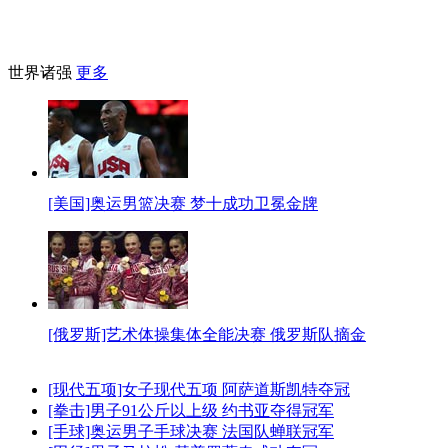
世界诸强
更多
[美国]奥运男篮决赛 梦十成功卫冕金牌
[俄罗斯]艺术体操集体全能决赛 俄罗斯队摘金
[现代五项]女子现代五项 阿萨道斯凯特夺冠
[拳击]男子91公斤以上级 约书亚夺得冠军
[手球]奥运男子手球决赛 法国队蝉联冠军