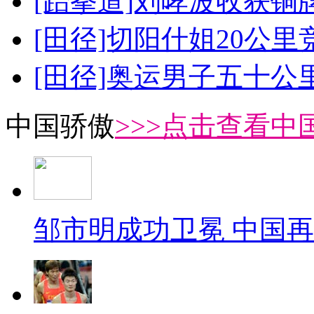
[跆拳道]刘哮波收获铜
[田径]切阳什姐20公
[田径]奥运男子五十公
中国骄傲
>>>点击查看中
邹市明成功卫冕 中国