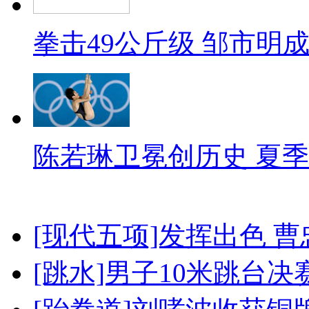
拳击49公斤级 邹市明
陈若琳卫冕创历史 夏季
[现代五项]发挥出色 
[跳水]男子10米跳台决