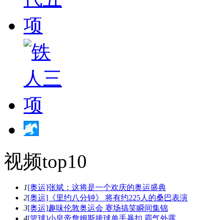
视频top10
1
[奥运]张斌：这将是一个欢庆的奥运盛典
2
[奥运]《里约八分钟》 将有约225人的桑巴表演
3
[奥运]趣味伦敦奥运会 赛场搞笑瞬间集锦
4
[篮球]小皇帝詹姆斯接球单手暴扣 霸气外露