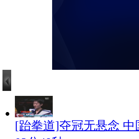
[跆拳道]夺冠无悬念 