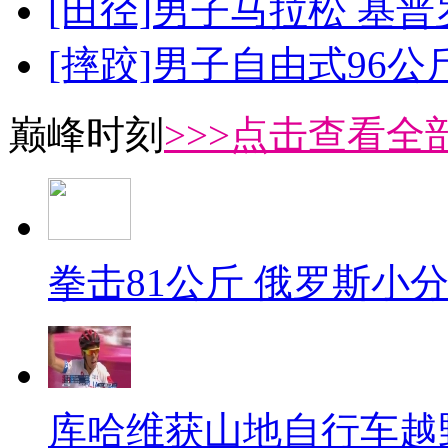
[田径]男子马拉松 基
[摔跤]男子自由式96公
巅峰时刻
>>>点击查看全部
拳击81公斤 俄罗斯小
库哈维获山地自行车越