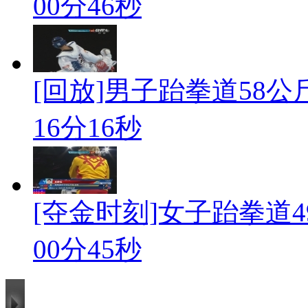
00分46秒
[回放]男子跆拳道58公斤
16分16秒
[夺金时刻]女子跆拳道49
00分45秒