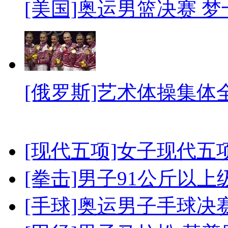
[美国]奥运男篮决赛 
[俄罗斯]艺术体操集体
[现代五项]女子现代五
[拳击]男子91公斤以上
[手球]奥运男子手球决