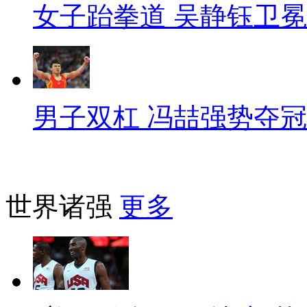
女子跆拳道 吴静钰卫冕
男子双杠 冯喆强势夺冠
世界诸强
更多