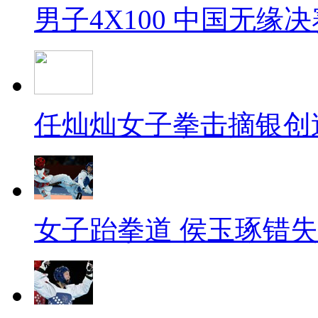
男子4X100 中国无缘决
任灿灿女子拳击摘银创
女子跆拳道 侯玉琢错