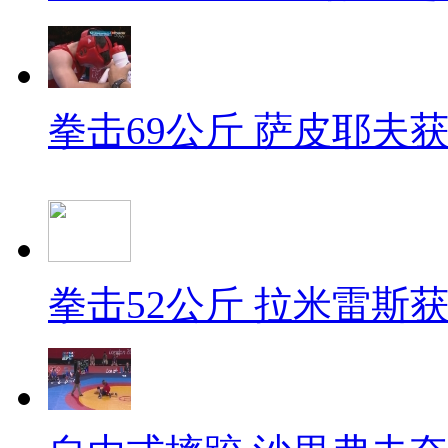
拳击69公斤 萨皮耶夫
拳击52公斤 拉米雷斯