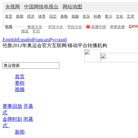
央视网
|
中国网络电视台
|
网站地图
首页
新闻
经济
体育
综艺
春晚
戏曲
音乐
科教
青少
文化
艺术
电视
频道大全
栏目大全
节目大全
直播中国
赛事直播
频道
栏目
English
Español
Français
Pусский
伦敦2012年奥运会官方互联网/移动平台转播机构
首页
赛程
视频
赛事回放
开幕
式
金牌时刻
闭幕
式
新闻