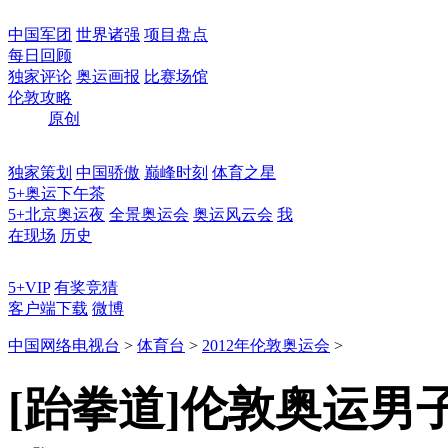
中国军团
世界诸强
项目盘点
每日回顾
独家评论
奥运画报
比赛场馆
伦敦攻略
原创
独家策划
中国骄傲
巅峰时刻
体育之星
5+奥运下午茶
5+北京奥运夜
全景奥运会
奥运风云会
我
在现场
历史
5+VIP
有奖竞猜
客户端下载
微博
中国网络电视台
>
体育台
>
2012年伦敦奥运会
>
[跆拳道]伦敦奥运男