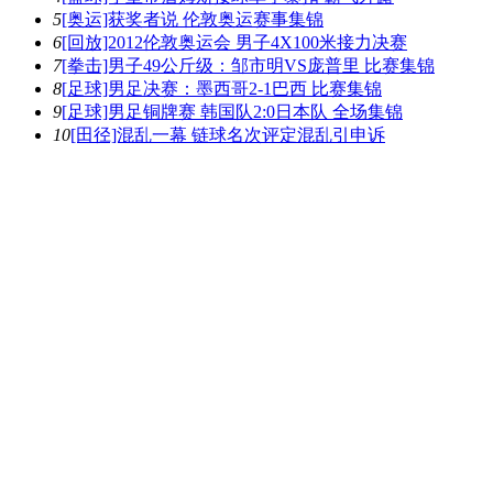
5
[奥运]获奖者说 伦敦奥运赛事集锦
6
[回放]2012伦敦奥运会 男子4X100米接力决赛
7
[拳击]男子49公斤级：邹市明VS庞普里 比赛集锦
8
[足球]男足决赛：墨西哥2-1巴西 比赛集锦
9
[足球]男足铜牌赛 韩国队2:0日本队 全场集锦
10
[田径]混乱一幕 链球名次评定混乱引申诉