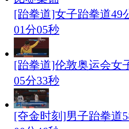
[跆拳道]女子跆拳道4
01分05秒
[跆拳道]伦敦奥运会女子跆
05分33秒
[夺金时刻]男子跆拳道58