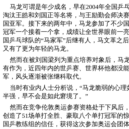
马龙可谓是年少成名，早在2004年全国乒
淘汰王皓和刘国正等名将，与王励勤会师决赛
国亚军。接下来的两年中，马龙参加了不少
冠军一个接着一个拿，成绩让全世界眼前一
国乒乓球队的“马家军”后继有人，马文革之
又有了更为年轻的马龙。
然而在被刘国梁列为重点培养对象后，马龙
有作为，近四年内的世乒赛、世界杯他都没
军，风头逐渐被张继科取代。
当时有业内人士分析说，“马龙脆弱的心理
半强，早不会是如此窘境了。”
然而在竞争伦敦奥运参赛资格处于下风后，
创造了51场单打全胜、豪取八个单打冠军的
国乒教练组的信任，获得这次参加奥运会团