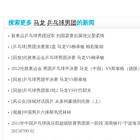
搜索更多
马龙
乒乓球男团
的新闻
获奥运乒乓球男团冠军 刘国梁赛后展现父爱柔情
[乒乓球]男团决赛第1盘 马龙VS柳承敏 精彩集锦
[回放]伦敦奥运会乒乓球男团决赛 马龙VS柳承敏
2012伦敦奥运会 男团乒乓球半决赛 马龙（中国）VS斯泰格（德国） 20
[回放]乒乓球男团半决赛 马龙VS斯泰格
[回放]乒乓球男团第1轮2 马龙VS什巴耶夫
[风云会]张斌对话国乒:从多特蒙德到伦敦（上）
[视频]中国男乒六捧斯韦思林杯
2011年中国乒乓球俱乐部超级联赛男团第一阶段 浙商银行-宁波海
20110709 02