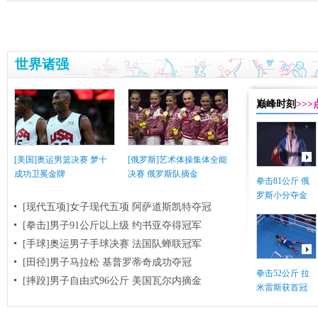
世界诸强
巅峰时刻
>>
[美国]奥运男篮决赛 梦十
[俄罗斯]艺术体操集体全能
成功卫冕金牌
决赛 俄罗斯队摘金
拳击81公斤 俄
罗斯小分夺金
[现代五项]女子现代五项 阿萨道斯凯特夺冠
[拳击]男子91公斤以上级 约书亚夺得冠军
[手球]奥运男子手球决赛 法国队蝉联冠军
[田径]男子马拉松 基普罗蒂奇成功夺冠
拳击52公斤 拉
[摔跤]男子自由式96公斤 美国瓦尔内摘金
米雷斯获首冠