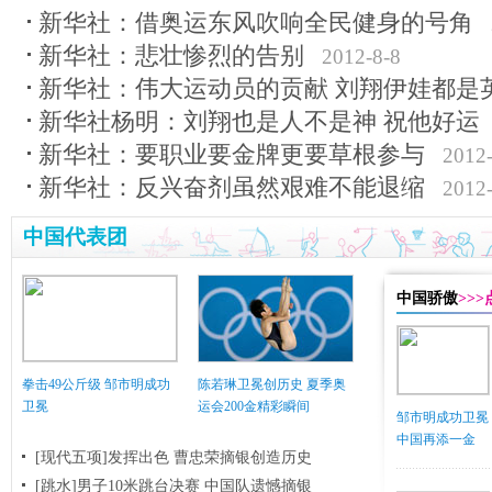
新华社：借奥运东风吹响全民健身的号角
新华社：悲壮惨烈的告别
2012-8-8
新华社：伟大运动员的贡献 刘翔伊娃都是
新华社杨明：刘翔也是人不是神 祝他好运
新华社：要职业要金牌更要草根参与
2012-
新华社：反兴奋剂虽然艰难不能退缩
2012-
中国代表团
中国骄傲
>>
拳击49公斤级 邹市明成功
陈若琳卫冕创历史 夏季奥
卫冕
运会200金精彩瞬间
邹市明成功卫冕
中国再添一金
[现代五项]发挥出色 曹忠荣摘银创造历史
[跳水]男子10米跳台决赛
中国队遗憾摘银