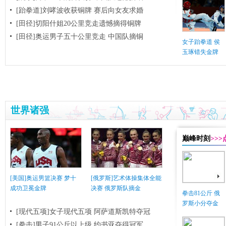
[跆拳道]刘哮波收获铜牌 赛后向女友求婚
[田径]切阳什姐20公里竞走遗憾摘得铜牌
[田径]奥运男子五十公里竞走 中国队摘铜
女子跆拳道 侯
玉琢错失金牌
世界诸强
巅峰时刻
>>
[美国]奥运男篮决赛 梦十
[俄罗斯]艺术体操集体全能
成功卫冕金牌
决赛 俄罗斯队摘金
拳击81公斤 俄
罗斯小分夺金
[现代五项]女子现代五项 阿萨道斯凯特夺冠
[拳击]男子91公斤以上级 约书亚夺得冠军