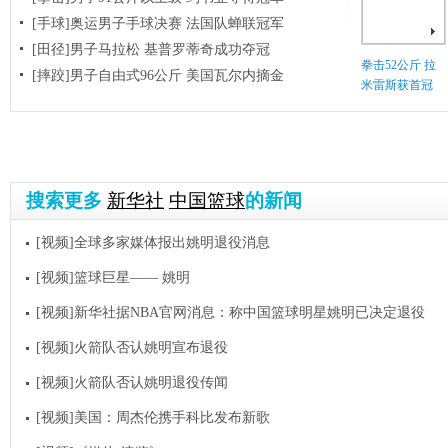
[手球]奥运男子手球决赛 法国队蝉联冠军
[田径]男子马拉松 基普罗蒂奇成功夺冠
拳击52公斤 拉
[摔跤]男子自由式96公斤 美国瓦尔内摘金
米雷斯获首冠
搜索更多
新华社
中国篮球
的新闻
[视频]全球多家媒体报出姚明退役消息
[视频]篮球巨星—— 姚明
[视频]新华社据NBA官网消息：称中国篮球明星姚明已决定退役
[视频]火箭队否认姚明宣布退役
[视频]火箭队否认姚明退役传闻
[视频]美国：周杰伦携手科比发布新歌