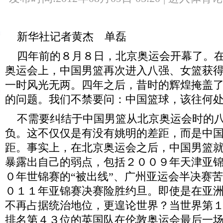
新华社记者黄杰 单磊
四年前的８月８日，北京奥运会开幕了。在
奥运会上，中国男篮再次进入八强、女篮获
一时风光无两。四年之后，昔时的辉煌掩盖
的问题。我们不禁要问：中国篮球，该往何
不需要纠结于中国男篮从北京奥运会时的八
负。这不仅仅是有没有姚明的差距，而是中
距。事实上，在北京奥运会之后，中国男篮
暴露出自己的弱点，包括２００９年天津亚
０年世锦赛的“被出线”、广州亚运会半决赛
０１１年亚锦赛决赛险胜约旦。即使是在亚
不再占据统治地位，更遑论世界？当世界第
排名第４３位的英国队在伦敦奥运会最后一场