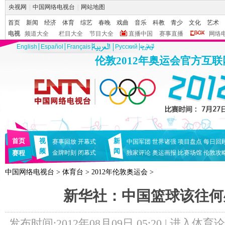
央视网
|
中国网络电视台
|
网站地图
首页
新闻
经济
体育
综艺
春晚
戏曲
音乐
科教
青少
文化
艺术
电视
频道大全
栏目大全
节目大全
直播中国
赛事直播
网络
English
Español
Français
Pусский
伦敦2012年奥运会官方互
首页
视
新
赛事回放
开幕式
中国军团
世界诸强
项目盘点
每日回
频
闻
赛程
金牌时刻
闭幕式
独家评论
奥运画报
比赛场馆
伦敦攻
中国网络电视台
>
体育台
>
2012年伦敦奥运会
>
新华社：中国篮球该往何
发布时间:2012年08月09日 05:20 |
进入体育论