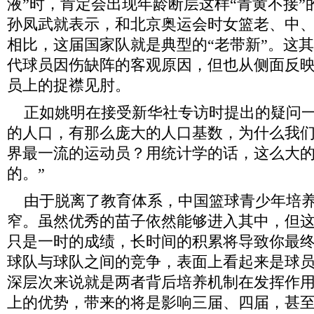
液”时，肯定会出现年龄断层这样“青黄不接”
孙凤武就表示，和北京奥运会时女篮老、中
相比，这届国家队就是典型的“老带新”。这
代球员因伤缺阵的客观原因，但也从侧面反
员上的捉襟见肘。
正如姚明在接受新华社专访时提出的疑问一
的人口，有那么庞大的人口基数，为什么我
界最一流的运动员？用统计学的话，这么大
的。”
由于脱离了教育体系，中国篮球青少年培养
窄。虽然优秀的苗子依然能够进入其中，但
只是一时的成绩，长时间的积累将导致你最
球队与球队之间的竞争，表面上看起来是球
深层次来说就是两者背后培养机制在发挥作
上的优势，带来的将是影响三届、四届，甚