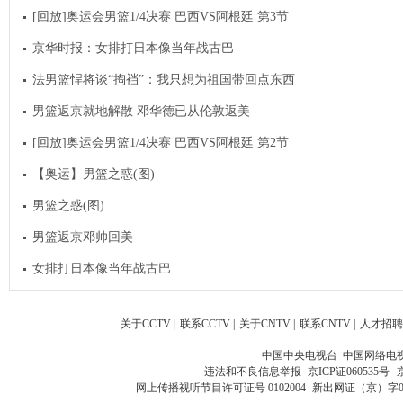
[回放]奥运会男篮1/4决赛 巴西VS阿根廷 第3节
京华时报：女排打日本像当年战古巴
法男篮悍将谈“掏裆”：我只想为祖国带回点东西
男篮返京就地解散 邓华德已从伦敦返美
[回放]奥运会男篮1/4决赛 巴西VS阿根廷 第2节
【奥运】男篮之惑(图)
男篮之惑(图)
男篮返京邓帅回美
女排打日本像当年战古巴
关于CCTV
|
联系CCTV
|
关于CNTV
|
联系CNTV
|
人才招聘
中国中央电视台 中国网络电
违法和不良信息举报
京ICP证060535号
网上传播视听节目许可证号 0102004
新出网证（京）字0