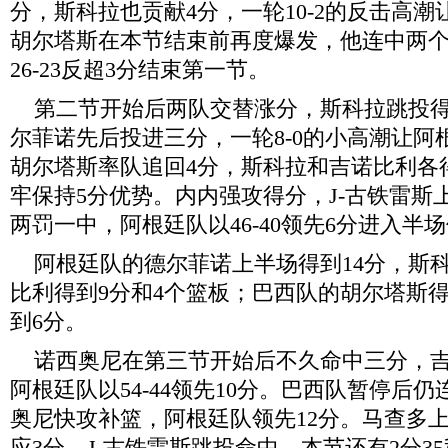
分，斯科拉也贡献4分，一轮10-2的反击高潮
胡尔塔斯在本节结束前再度爆发，他连中两
26-23反超3分结束第一节。
第二节开始后两队交替涨分，斯科拉跳投得
尔菲诺先后投进三分，一轮8-0的小高潮让阿根
胡尔塔斯率队追回4分，斯科拉和吉诺比利各
牢保持5分优势。内内强攻得分，J-古铁雷斯
两罚一中，阿根廷队以46-40领先6分进入半
阿根廷队的德尔菲诺上半场得到14分，斯科
比利得到9分和4个篮板；巴西队的胡尔塔斯得
到6分。
诺西奥尼在第三节开始后不久命中三分，吉
阿根廷队以54-44领先10分。巴西队暂停后
奥尼快攻补篮，阿根廷队领先12分。马查多
应3分，J-古铁雷斯跳投命中，本节还有2分35