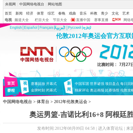
央视网
|
中国网络电视台
|
网站地图
首页
新闻
经济
体育
综艺
春晚
戏曲
音乐
科教
青少
文化
艺术
电视
频道大全
栏目大全
节目大全
直播中国
赛事直播
网络
English
Español
Français
Pусский
伦敦2012年奥运会官方互
首页
视
新
赛事回放
开幕式
中国军团
世界诸强
项目盘点
每日回
频
闻
赛程
金牌时刻
闭幕式
独家评论
奥运画报
比赛场馆
伦敦攻
中国网络电视台
>
体育台
>
2012年伦敦奥运会
>
奥运男篮-吉诺比利16+8 阿根廷
发布时间:2012年08月09日 04:58 |
进入体育论坛
| 来