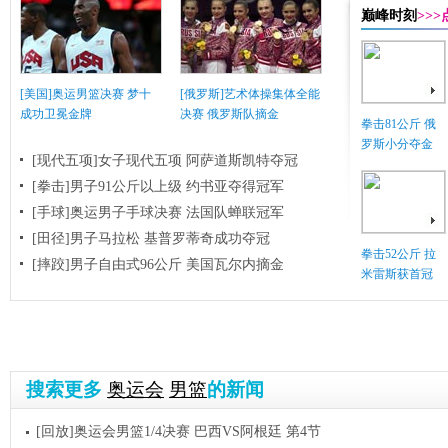
巅峰时刻
>>
[美国]奥运男篮决赛 梦十
[俄罗斯]艺术体操集体全能
成功卫冕金牌
决赛 俄罗斯队摘金
拳击81公斤 俄
罗斯小分夺金
[现代五项]女子现代五项 阿萨道斯凯特夺冠
[拳击]男子91公斤以上级 约书亚夺得冠军
[手球]奥运男子手球决赛 法国队蝉联冠军
[田径]男子马拉松 基普罗蒂奇成功夺冠
拳击52公斤 拉
[摔跤]男子自由式96公斤 美国瓦尔内摘金
米雷斯获首冠
搜索更多
奥运会
男篮
的新闻
[回放]奥运会男篮1/4决赛 巴西VS阿根廷 第4节