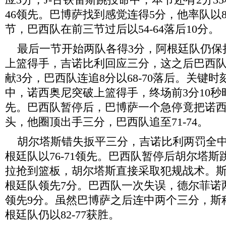
46领先。巴博萨找到感觉连得5分，他率队以8
节，巴西队在前三节过后以54-64落后10分。
最后一节开始两队各得3分，阿根廷队仍保持
上篮得手，吉诺比利回应三分，这之后巴西
献3分，巴西队连追8分以68-70落后。关键
中，诺西奥尼突破上篮得手，终场前3分10秒时
先。巴西队暂停后，巴博萨一个急停竟把诺
头，他圈顶出手三分，巴西队追至71-74。
胡尔塔斯错失扳平三分，吉诺比利两罚全中
根廷队以76-71领先。巴西队暂停后胡尔塔
拉抢到篮板，胡尔塔斯直接采取犯规战术。
根廷队领先7分。巴西队一次失误，德尔菲诺
领先9分。虽然巴博萨之后连中两个三分，斯
根廷队仍以82-77获胜。