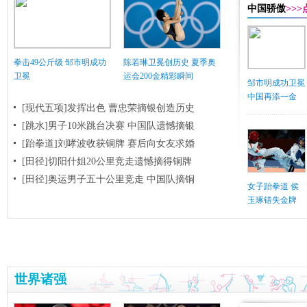
中国骄傲
>>
拳击49公斤级 邹市明成功
陈若琳卫冕创历史 夏季奥
卫冕
运会200金精彩瞬间
邹市明成功卫冕
中国再添一金
[现代五项]发挥出色 曹忠荣摘银创造历史
[跳水]男子10米跳台决赛
中国队遗憾摘银
[跆拳道]刘哮波收获铜牌 赛后向女友求婚
[田径]切阳什姐20公里竞走遗憾摘得铜牌
[田径]奥运男子五十公里竞走 中国队摘铜
女子跆拳道 侯
玉琢错失金牌
世界诸强