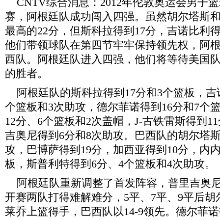
CNTV综合消息：2012年伦敦奥运会男子
赛，阿根廷队成功闯入四强。虽然胡尔塔斯
最高的22分，但斯科拉得到17分，吉诺比利得
他们带领球队在第四节牢牢保持领先权，阿根廷
西队。阿根廷队进入四强，他们将等待美国
的胜者。
阿根廷队的斯科拉得到17分和3个篮板，吉诺
个篮板和3次助攻，德尔菲诺得到16分和7个
12分、6个篮板和2次盖帽，J-古铁雷斯得到1
吉奥尼得到6分和8次助攻。巴西队的胡尔塔斯
攻，巴博萨得到19分，加西亚得到10分，内内
板，斯普利特得到6分、4个篮板和4次助攻。
阿根廷队重新调整了首发阵容，普里吉奥尼
开赛两队打得难解难分，5平、7平、9平后
莱乔上篮得手，巴西队以14-9领先。德尔菲