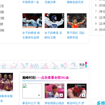
中国再添一金
无缘决赛
摘银创造历史
6
[回
历史
7
[拳
摘银
8
[足
求婚
9
[足
铜牌
10
[田
摘铜
女子跆拳道 侯
女子跆拳道 吴
男子双杠 冯喆
玉琢错失金牌
静钰卫冕
强势夺冠
更多
巅峰时刻
>>>点击查看全部302金
体操集体全能
摘金
多
拳击81公斤 俄
库哈维获山地自
拳击69公斤 萨