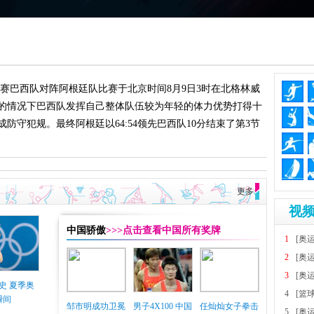
4决赛巴西队对阵阿根廷队比赛于北京时间8月9日3时在北格林威
的情况下巴西队发挥自己整体队伍较为年轻的体力优势打得十
守犯规。最终阿根廷以64:54领先巴西队10分结束了第3节
更多
视频
中国骄傲
>>>点击查看中国所有奖牌
1
[奥
2
[奥
3
[奥
史 夏季奥
4
[篮
瞬间
邹市明成功卫冕
男子4X100 中国
任灿灿女子拳击
5
[奥