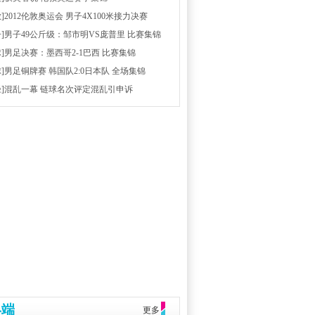
放]2012伦敦奥运会 男子4X100米接力决赛
击]男子49公斤级：邹市明VS庞普里 比赛集锦
球]男足决赛：墨西哥2-1巴西 比赛集锦
球]男足铜牌赛 韩国队2:0日本队 全场集锦
径]混乱一幕 链球名次评定混乱引申诉
终端
更多