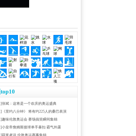
top10
运]张斌：这将是一个欢庆的奥运盛典
运]《里约八分钟》 将有约225人的桑巴表演
运]趣味伦敦奥运会 赛场搞笑瞬间集锦
球]小皇帝詹姆斯接球单手暴扣 霸气外露
运]获奖者说 伦敦奥运赛事集锦