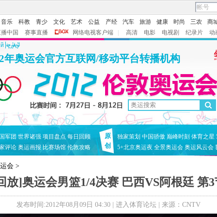
音乐
科教
青少
文化
艺术
公益
产经
汽车
旅游
健康
时尚
三农
商
直播中国
赛事直播
网络电视客户端
|
高清
电影
电视剧
纪录片
动
ий
12年奥运会官方互联网/移动平台转播机构
原
国军团
世界诸强
项目盘点
每日回顾
独家策划
中国骄傲
巅峰时刻
体育之星
创
家评论
奥运画报
比赛场馆
伦敦攻略
5+北京奥运夜
全景奥运会
奥运风云会
奥运会
>
[回放]奥运会男篮1/4决赛 巴西VS阿根廷 第3
发布时间:2012年08月09日 04:30 |
进入体育论坛
| 来源：CNTV