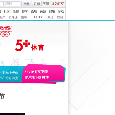
客服
设为首页
登录
注册
城
社区
微博
博客
论坛
访谈
邮箱
游戏
画片
公开课
播客
|
CCTV
频道
栏目
5+VIP
有奖竞猜
5+奥运下午茶
客户端下载
微博
我在现场
历史
节