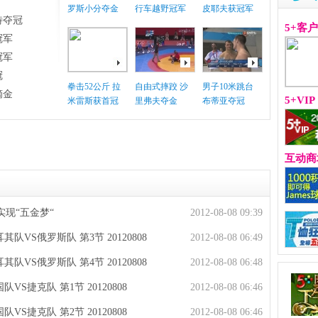
罗斯小分夺金
行车越野冠军
皮耶夫获冠军
特夺冠
5+客
冠军
冠军
冠
拳击52公斤 拉
自由式摔跤 沙
男子10米跳台
摘金
5+VIP
米雷斯获首冠
里弗夫夺金
布蒂亚夺冠
互动商
实现“五金梦“
2012-08-08 09:39
其队VS俄罗斯队 第3节 20120808
2012-08-08 06:49
其队VS俄罗斯队 第4节 20120808
2012-08-08 06:48
VS捷克队 第1节 20120808
2012-08-08 06:46
VS捷克队 第2节 20120808
2012-08-08 06:46