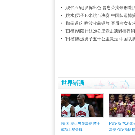
[现代五项]发挥出色 曹忠荣摘银创造
[跳水]男子10米跳台决赛
中国队遗憾
[跆拳道]刘哮波收获铜牌 赛后向女友
[田径]切阳什姐20公里竞走遗憾摘得
[田径]奥运男子五十公里竞走 中国队
世界诸强
[美国]奥运男篮决赛 梦十
[俄罗斯]艺术
成功卫冕金牌
决赛 俄罗斯队