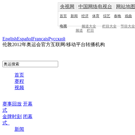
央视网
|
中国网络电视台
|
网站地
首页
新闻
经济
体育
综艺
春晚
戏曲
电视
频道大全
栏目大全
节目大全
频道
栏目
English
Español
Français
Pусский
伦敦2012年奥运会官方互联网/移动平台转播机构
首页
赛程
视频
赛事回放
开幕
式
金牌时刻
闭幕
式
新闻