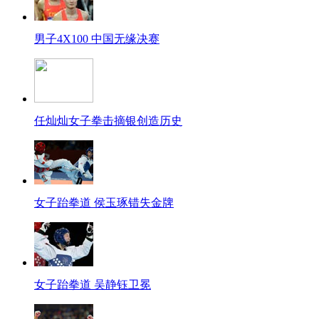
男子4X100 中国无缘决赛
任灿灿女子拳击摘银创造历史
女子跆拳道 侯玉琢错失金牌
女子跆拳道 吴静钰卫冕