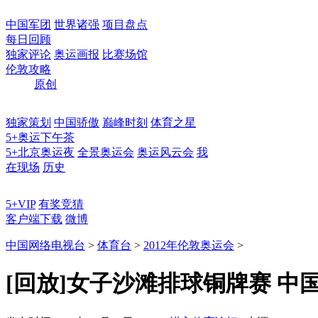
中国军团
世界诸强
项目盘点
每日回顾
独家评论
奥运画报
比赛场馆
伦敦攻略
原创
独家策划
中国骄傲
巅峰时刻
体育之星
5+奥运下午茶
5+北京奥运夜
全景奥运会
奥运风云会
我
在现场
历史
5+VIP
有奖竞猜
客户端下载
微博
中国网络电视台
>
体育台
>
2012年伦敦奥运会
>
[回放]女子沙滩排球铜牌赛 中