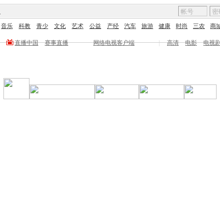
图
音乐
科教
青少
文化
艺术
公益
产经
汽车
旅游
健康
时尚
三农
商
直播中国
赛事直播
网络电视客户端
|
高清
电影
电视