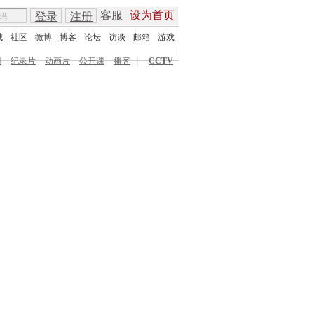
客服
设为首页
登录
注册
城
社区
微博
博客
论坛
访谈
邮箱
游戏
剧
纪录片
动画片
公开课
播客
|
CCTV