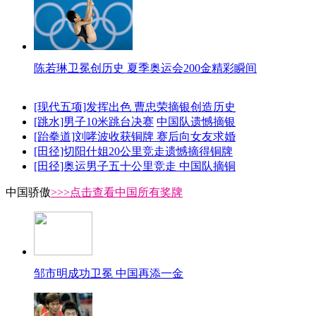
陈若琳卫冕创历史 夏季奥运会200金精彩瞬间
[现代五项]发挥出色 曹忠荣摘银创造历史
[跳水]男子10米跳台决赛
中国队遗憾摘银
[跆拳道]刘哮波收获铜牌 赛后向女友求婚
[田径]切阳什姐20公里竞走遗憾摘得铜牌
[田径]奥运男子五十公里竞走 中国队摘铜
中国骄傲
>>>点击查看中国所有奖牌
邹市明成功卫冕 中国再添一金