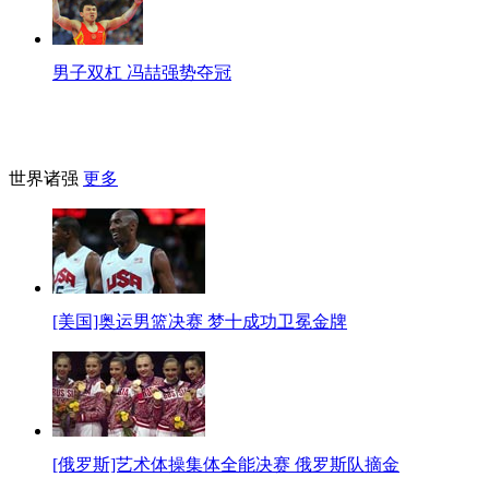
男子双杠 冯喆强势夺冠
世界诸强
更多
[美国]奥运男篮决赛 梦十成功卫冕金牌
[俄罗斯]艺术体操集体全能决赛 俄罗斯队摘金