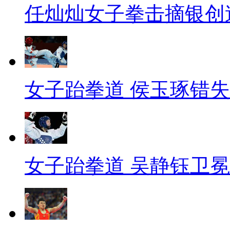
任灿灿女子拳击摘银创
女子跆拳道 侯玉琢错
女子跆拳道 吴静钰卫冕