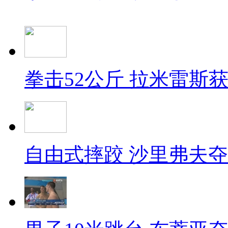
拳击52公斤 拉米雷斯
自由式摔跤 沙里弗夫