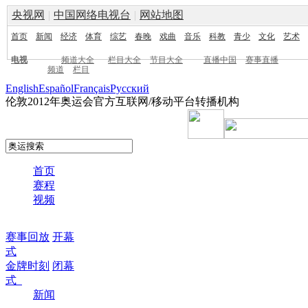
央视网
|
中国网络电视台
|
网站地图
首页
新闻
经济
体育
综艺
春晚
戏曲
音乐
科教
青少
文化
艺术
电视
频道大全
栏目大全
节目大全
直播中国
赛事直播
频道
栏目
English
Español
Français
Pусский
伦敦2012年奥运会官方互联网/移动平台转播机构
首页
赛程
视频
赛事回放
开幕
式
金牌时刻
闭幕
式
新闻