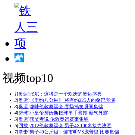
视频top10
1
[奥运]张斌：这将是一个欢庆的奥运盛典
2
[奥运]《里约八分钟》 将有约225人的桑巴表演
3
[奥运]趣味伦敦奥运会 赛场搞笑瞬间集锦
4
[篮球]小皇帝詹姆斯接球单手暴扣 霸气外露
5
[奥运]获奖者说 伦敦奥运赛事集锦
6
[回放]2012伦敦奥运会 男子4X100米接力决赛
7
[拳击]男子49公斤级：邹市明VS庞普里 比赛集锦