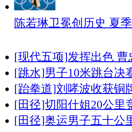
陈若琳卫冕创历史 夏季
[现代五项]发挥出色 
[跳水]男子10米跳台决
[跆拳道]刘哮波收获铜
[田径]切阳什姐20公
[田径]奥运男子五十公