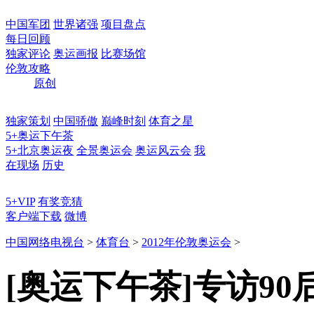
中国军团
世界诸强
项目盘点
每日回顾
独家评论
奥运画报
比赛场馆
伦敦攻略
原创
独家策划
中国骄傲
巅峰时刻
体育之星
5+奥运下午茶
5+北京奥运夜
全景奥运会
奥运风云会
我
在现场
历史
5+VIP
有奖竞猜
客户端下载
微博
中国网络电视台
>
体育台
>
2012年伦敦奥运会
>
[奥运下午茶]专访9