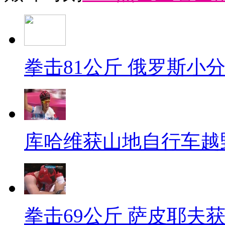
拳击81公斤 俄罗斯小
库哈维获山地自行车越
拳击69公斤 萨皮耶夫