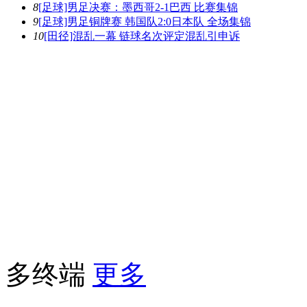
8
[足球]男足决赛：墨西哥2-1巴西 比赛集锦
9
[足球]男足铜牌赛 韩国队2:0日本队 全场集锦
10
[田径]混乱一幕 链球名次评定混乱引申诉
多终端
更多