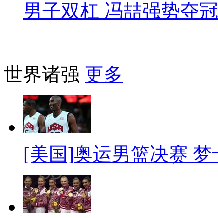
男子双杠 冯喆强势夺冠
世界诸强
更多
[美国]奥运男篮决赛 