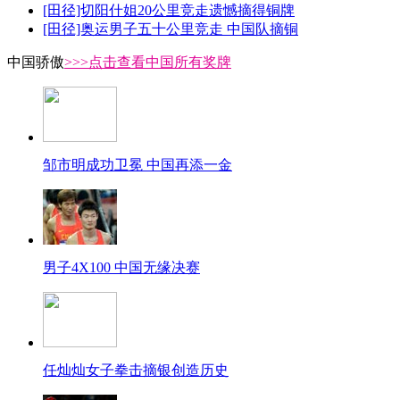
[田径]切阳什姐20公里竞走遗憾摘得铜牌
[田径]奥运男子五十公里竞走 中国队摘铜
中国骄傲
>>>点击查看中国所有奖牌
邹市明成功卫冕 中国再添一金
男子4X100 中国无缘决赛
任灿灿女子拳击摘银创造历史