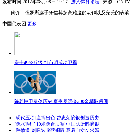
发布时间:2012年08月08日 19:17 |
进入体育论坛
| 来源：CNTV
简介：俄罗斯选手凭借其超高难度的动作以及完美的表演
中国代表团
更多
拳击49公斤级 邹市明成功卫冕
陈若琳卫冕创历史 夏季奥运会200金精彩瞬间
[现代五项]发挥出色 曹忠荣摘银创造历史
[跳水]男子10米跳台决赛
中国队遗憾摘银
[跆拳道]刘哮波收获铜牌 赛后向女友求婚