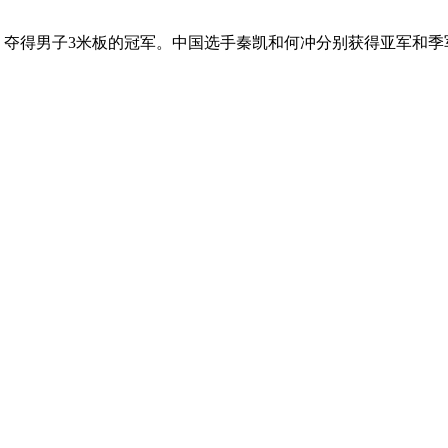
，夺得男子3米板的冠军。中国选手秦凯和何冲分别获得亚军和季