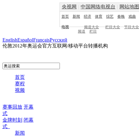
央视网
|
中国网络电视台
|
网站地
首页
新闻
经济
体育
综艺
春晚
戏曲
电视
频道大全
栏目大全
节目大全
频道
栏目
English
Español
Français
Pусский
伦敦2012年奥运会官方互联网/移动平台转播机构
首页
赛程
视频
赛事回放
开幕
式
金牌时刻
闭幕
式
新闻