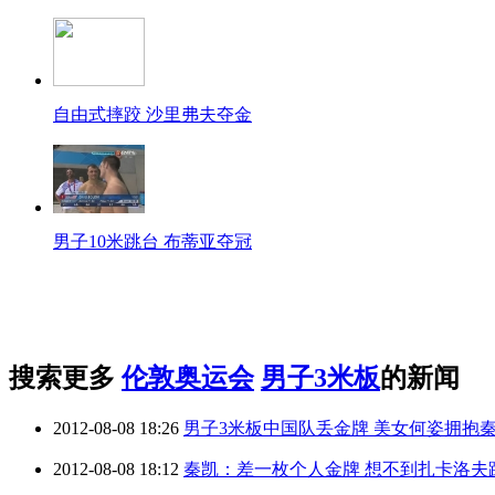
自由式摔跤 沙里弗夫夺金
男子10米跳台 布蒂亚夺冠
搜索更多
伦敦奥运会
男子3米板
的新闻
2012-08-08 18:26
男子3米板中国队丢金牌 美女何姿拥抱
2012-08-08 18:12
秦凯：差一枚个人金牌 想不到扎卡洛夫