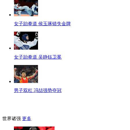
女子跆拳道 侯玉琢错失金牌
女子跆拳道 吴静钰卫冕
男子双杠 冯喆强势夺冠
世界诸强
更多