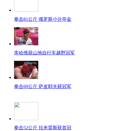
拳击81公斤 俄罗斯小分夺金
库哈维获山地自行车越野冠军
拳击69公斤 萨皮耶夫获冠军
拳击52公斤 拉米雷斯获首冠