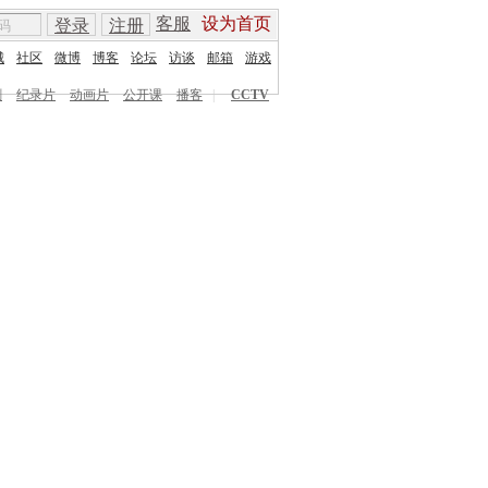
客服
设为首页
登录
注册
城
社区
微博
博客
论坛
访谈
邮箱
游戏
剧
纪录片
动画片
公开课
播客
|
CCTV