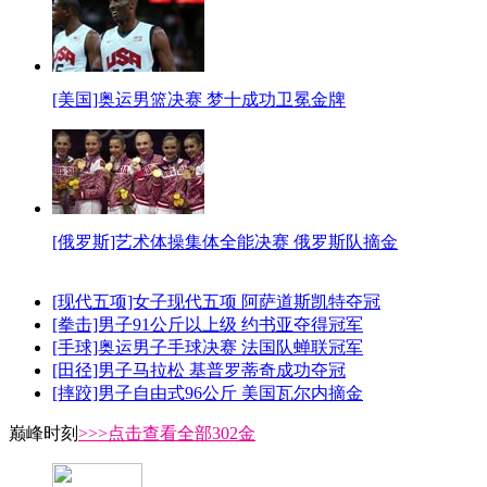
[美国]奥运男篮决赛 梦十成功卫冕金牌
[俄罗斯]艺术体操集体全能决赛 俄罗斯队摘金
[现代五项]女子现代五项 阿萨道斯凯特夺冠
[拳击]男子91公斤以上级 约书亚夺得冠军
[手球]奥运男子手球决赛 法国队蝉联冠军
[田径]男子马拉松 基普罗蒂奇成功夺冠
[摔跤]男子自由式96公斤 美国瓦尔内摘金
巅峰时刻
>>>点击查看全部302金