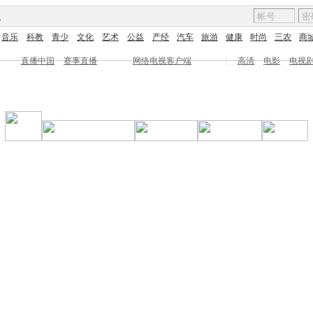
图
音乐
科教
青少
文化
艺术
公益
产经
汽车
旅游
健康
时尚
三农
商
直播中国
赛事直播
网络电视客户端
|
高清
电影
电视