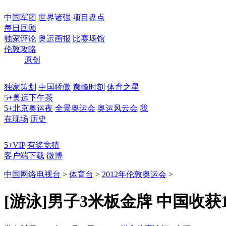
中国军团
世界诸强
项目盘点
每日回顾
独家评论
奥运画报
比赛场馆
伦敦攻略
原创
独家策划
中国骄傲
巅峰时刻
体育之星
5+奥运下午茶
5+北京奥运夜
全景奥运会
奥运风云会
我
在现场
历史
5+VIP
有奖竞猜
客户端下载
微博
中国网络电视台
>
体育台
>
2012年伦敦奥运会
>
[游泳]男子3米板金牌 中国收获