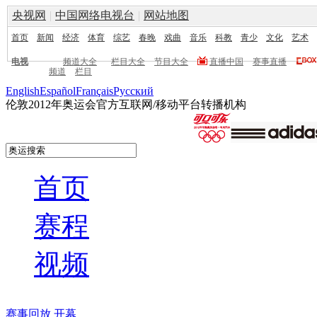
央视网
|
中国网络电视台
|
网站地图
首页
新闻
经济
体育
综艺
春晚
戏曲
音乐
科教
青少
文化
艺术
电视
频道大全
栏目大全
节目大全
直播中国
赛事直播
频道
栏目
English
Español
Français
Pусский
伦敦2012年奥运会官方互联网/移动平台转播机构
首页
赛程
视频
赛事回放
开幕