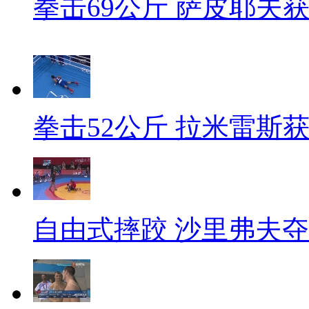
拳击69公斤 萨皮耶夫
拳击52公斤 拉米雷斯
自由式摔跤 沙里弗夫