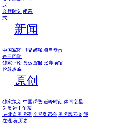
式
金牌时刻
闭幕
式
新闻
中国军团
世界诸强
项目盘点
每日回顾
独家评论
奥运画报
比赛场馆
伦敦攻略
原创
独家策划
中国骄傲
巅峰时刻
体育之星
5+奥运下午茶
5+北京奥运夜
全景奥运会
奥运风云会
我
在现场
历史