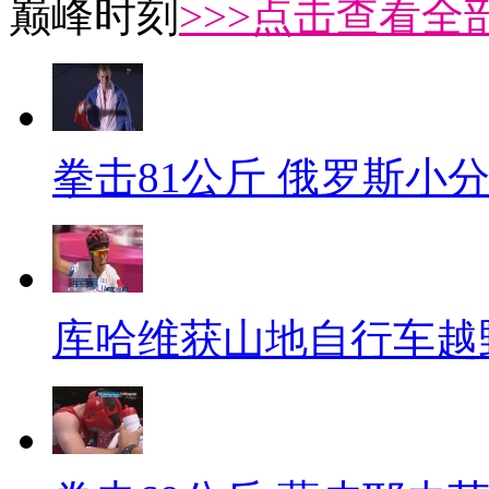
巅峰时刻
>>>点击查看全部
拳击81公斤 俄罗斯小
库哈维获山地自行车越