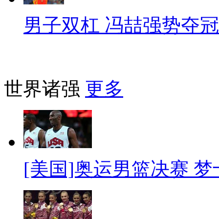
男子双杠 冯喆强势夺冠
世界诸强
更多
[美国]奥运男篮决赛 