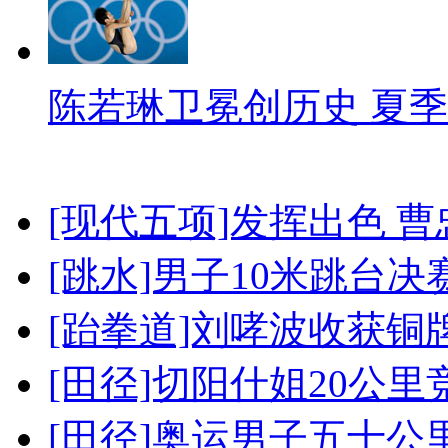
陈若琳卫冕创历史 夏季
[现代五项]发挥出色 
[跳水]男子10米跳台决
[跆拳道]刘哮波收获铜
[田径]切阳什姐20公
[田径]奥运男子五十公