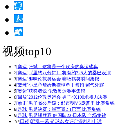
视频top10
1
[奥运]张斌：这将是一个欢庆的奥运盛典
2
[奥运]《里约八分钟》 将有约225人的桑巴表演
3
[奥运]趣味伦敦奥运会 赛场搞笑瞬间集锦
4
[篮球]小皇帝詹姆斯接球单手暴扣 霸气外露
5
[奥运]获奖者说 伦敦奥运赛事集锦
6
[回放]2012伦敦奥运会 男子4X100米接力决赛
7
[拳击]男子49公斤级：邹市明VS庞普里 比赛集锦
8
[足球]男足决赛：墨西哥2-1巴西 比赛集锦
9
[足球]男足铜牌赛 韩国队2:0日本队 全场集锦
10
[田径]混乱一幕 链球名次评定混乱引申诉