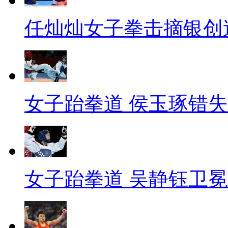
任灿灿女子拳击摘银创
女子跆拳道 侯玉琢错
女子跆拳道 吴静钰卫冕