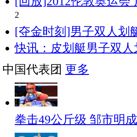
[回放]2012伦敦奥运
2
[夺金时刻]男子双人划艇
快讯：皮划艇男子双人
中国代表团
更多
拳击49公斤级 邹市明