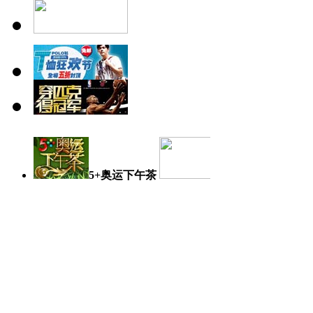
5+奥运下午茶
奥运日记