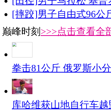
[田径]男子马拉松 基
[摔跤]男子自由式96公
巅峰时刻
>>>点击查看全部
拳击81公斤 俄罗斯小
库哈维获山地自行车越