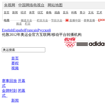
央视网
|
中国网络电视台
|
网站地图
首页
新闻
经济
体育
综艺
春晚
戏曲
音乐
科教
青少
文化
艺术
电视
频道大全
栏目大全
节目大全
直播中国
赛事直播
频道
栏目
English
Español
Français
Pусский
伦敦2012年奥运会官方互联网/移动平台转播机构
首页
赛程
视频
赛事回放
开幕
式
金牌时刻
闭幕
式
新闻