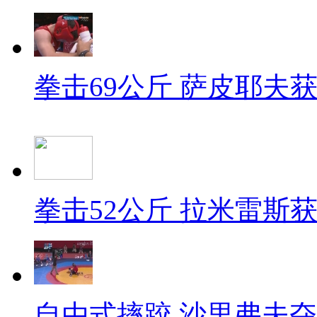
拳击69公斤 萨皮耶夫
拳击52公斤 拉米雷斯
自由式摔跤 沙里弗夫