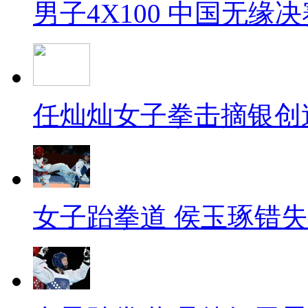
男子4X100 中国无缘决
任灿灿女子拳击摘银创
女子跆拳道 侯玉琢错