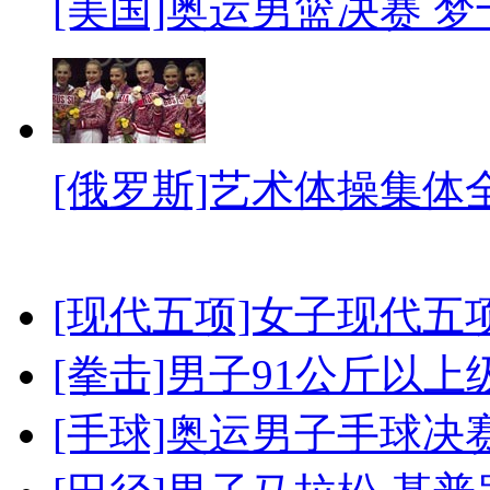
[美国]奥运男篮决赛 
[俄罗斯]艺术体操集体
[现代五项]女子现代五
[拳击]男子91公斤以上
[手球]奥运男子手球决