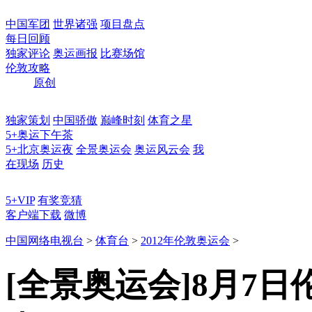
中国军团
世界诸强
项目盘点
每日回顾
独家评论
奥运画报
比赛场馆
伦敦攻略
原创
独家策划
中国骄傲
巅峰时刻
体育之星
5+奥运下午茶
5+北京奥运夜
全景奥运会
奥运风云会
我
在现场
历史
5+VIP
有奖竞猜
客户端下载
微博
中国网络电视台
>
体育台
>
2012年伦敦奥运会
>
[全景奥运会]8月7