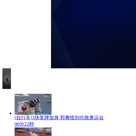
[自行车]3块奖牌加身 郭爽惜别伦敦奥运会
00分22秒