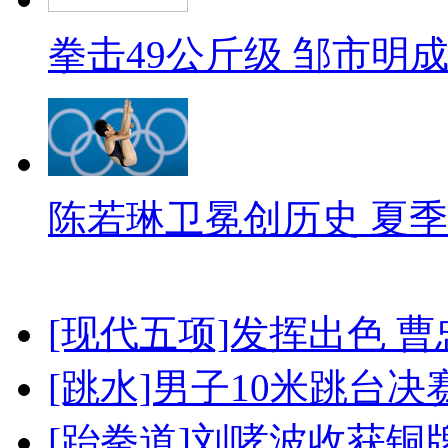
拳击49公斤级 邹市明
陈若琳卫冕创历史 夏季
[现代五项]发挥出色 
[跳水]男子10米跳台决
[跆拳道]刘哮波收获铜