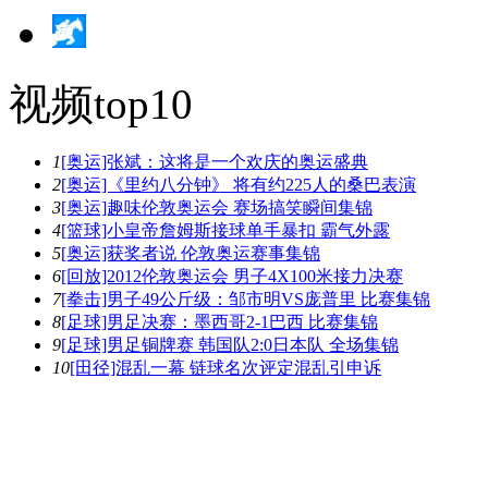
视频top10
1
[奥运]张斌：这将是一个欢庆的奥运盛典
2
[奥运]《里约八分钟》 将有约225人的桑巴表演
3
[奥运]趣味伦敦奥运会 赛场搞笑瞬间集锦
4
[篮球]小皇帝詹姆斯接球单手暴扣 霸气外露
5
[奥运]获奖者说 伦敦奥运赛事集锦
6
[回放]2012伦敦奥运会 男子4X100米接力决赛
7
[拳击]男子49公斤级：邹市明VS庞普里 比赛集锦
8
[足球]男足决赛：墨西哥2-1巴西 比赛集锦
9
[足球]男足铜牌赛 韩国队2:0日本队 全场集锦
10
[田径]混乱一幕 链球名次评定混乱引申诉