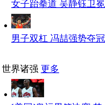
女子跆拳道 吴静钰卫冕
男子双杠 冯喆强势夺冠
世界诸强
更多