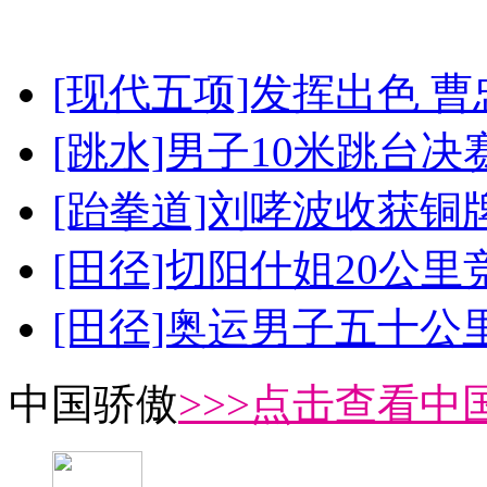
[现代五项]发挥出色 
[跳水]男子10米跳台决
[跆拳道]刘哮波收获铜
[田径]切阳什姐20公
[田径]奥运男子五十公
中国骄傲
>>>点击查看中