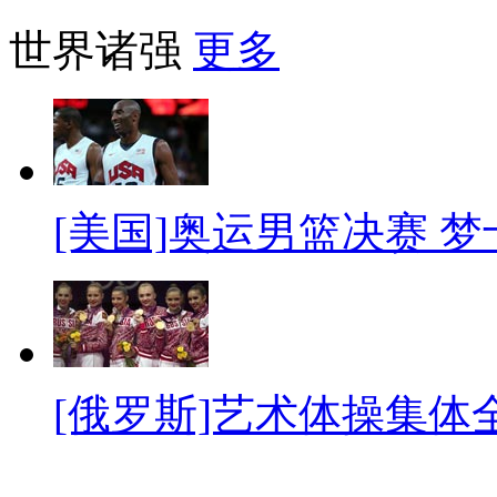
世界诸强
更多
[美国]奥运男篮决赛 
[俄罗斯]艺术体操集体