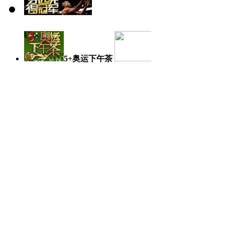
5+奥运下午茶
奥运日记