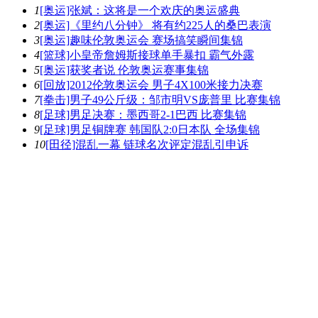
1
[奥运]张斌：这将是一个欢庆的奥运盛典
2
[奥运]《里约八分钟》 将有约225人的桑巴表演
3
[奥运]趣味伦敦奥运会 赛场搞笑瞬间集锦
4
[篮球]小皇帝詹姆斯接球单手暴扣 霸气外露
5
[奥运]获奖者说 伦敦奥运赛事集锦
6
[回放]2012伦敦奥运会 男子4X100米接力决赛
7
[拳击]男子49公斤级：邹市明VS庞普里 比赛集锦
8
[足球]男足决赛：墨西哥2-1巴西 比赛集锦
9
[足球]男足铜牌赛 韩国队2:0日本队 全场集锦
10
[田径]混乱一幕 链球名次评定混乱引申诉