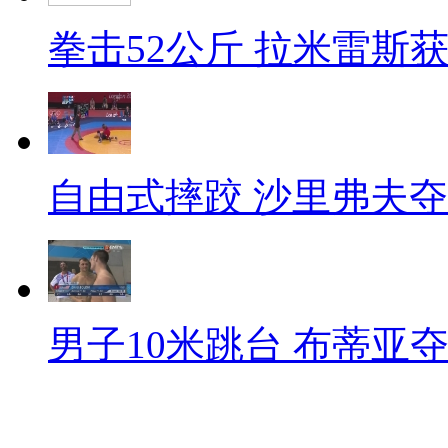
拳击52公斤 拉米雷斯
自由式摔跤 沙里弗夫
男子10米跳台 布蒂亚