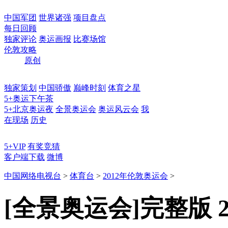
中国军团
世界诸强
项目盘点
每日回顾
独家评论
奥运画报
比赛场馆
伦敦攻略
原创
独家策划
中国骄傲
巅峰时刻
体育之星
5+奥运下午茶
5+北京奥运夜
全景奥运会
奥运风云会
我
在现场
历史
5+VIP
有奖竞猜
客户端下载
微博
中国网络电视台
>
体育台
>
2012年伦敦奥运会
>
[全景奥运会]完整版 2