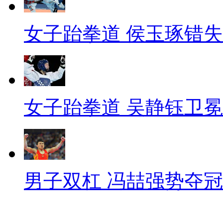
女子跆拳道 侯玉琢错
女子跆拳道 吴静钰卫冕
男子双杠 冯喆强势夺冠