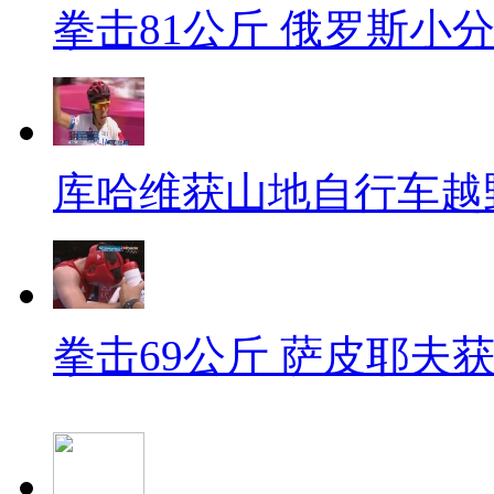
拳击81公斤 俄罗斯小
库哈维获山地自行车越
拳击69公斤 萨皮耶夫