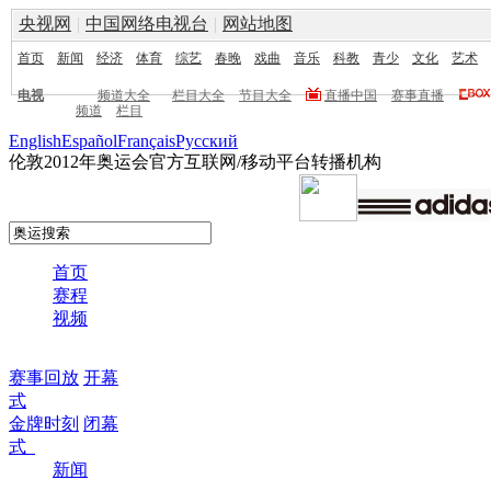
央视网
|
中国网络电视台
|
网站地图
首页
新闻
经济
体育
综艺
春晚
戏曲
音乐
科教
青少
文化
艺术
电视
频道大全
栏目大全
节目大全
直播中国
赛事直播
频道
栏目
English
Español
Français
Pусский
伦敦2012年奥运会官方互联网/移动平台转播机构
首页
赛程
视频
赛事回放
开幕
式
金牌时刻
闭幕
式
新闻