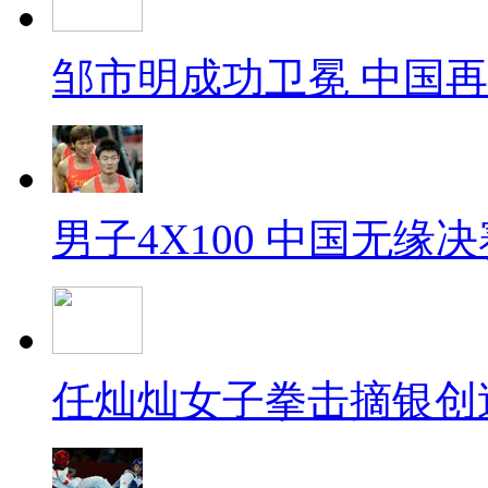
邹市明成功卫冕 中国
男子4X100 中国无缘决
任灿灿女子拳击摘银创