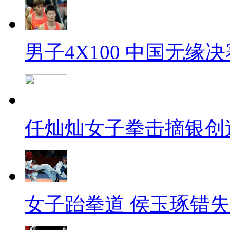
男子4X100 中国无缘决
任灿灿女子拳击摘银创
女子跆拳道 侯玉琢错