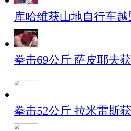
库哈维获山地自行车越
拳击69公斤 萨皮耶夫
拳击52公斤 拉米雷斯