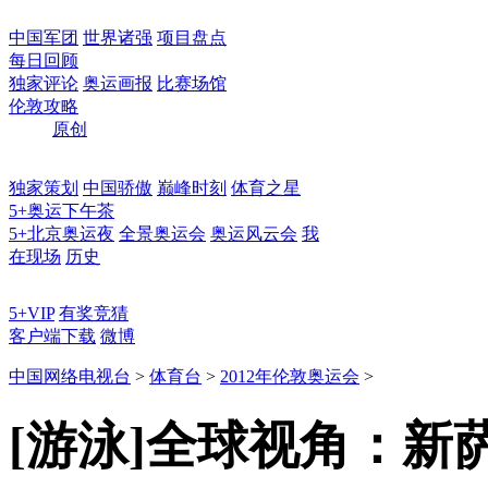
中国军团
世界诸强
项目盘点
每日回顾
独家评论
奥运画报
比赛场馆
伦敦攻略
原创
独家策划
中国骄傲
巅峰时刻
体育之星
5+奥运下午茶
5+北京奥运夜
全景奥运会
奥运风云会
我
在现场
历史
5+VIP
有奖竞猜
客户端下载
微博
中国网络电视台
>
体育台
>
2012年伦敦奥运会
>
[游泳]全球视角：新