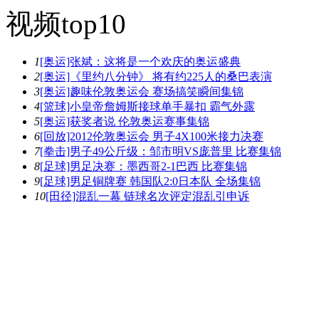
视频top10
1
[奥运]张斌：这将是一个欢庆的奥运盛典
2
[奥运]《里约八分钟》 将有约225人的桑巴表演
3
[奥运]趣味伦敦奥运会 赛场搞笑瞬间集锦
4
[篮球]小皇帝詹姆斯接球单手暴扣 霸气外露
5
[奥运]获奖者说 伦敦奥运赛事集锦
6
[回放]2012伦敦奥运会 男子4X100米接力决赛
7
[拳击]男子49公斤级：邹市明VS庞普里 比赛集锦
8
[足球]男足决赛：墨西哥2-1巴西 比赛集锦
9
[足球]男足铜牌赛 韩国队2:0日本队 全场集锦
10
[田径]混乱一幕 链球名次评定混乱引申诉