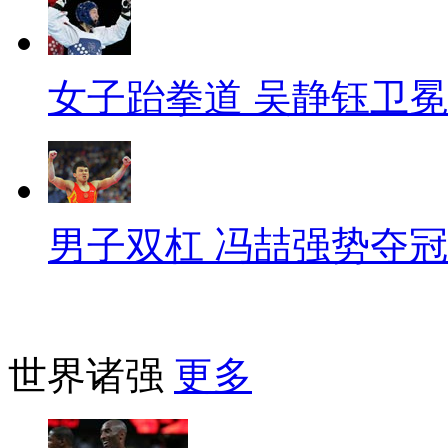
女子跆拳道 吴静钰卫冕
男子双杠 冯喆强势夺冠
世界诸强
更多