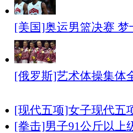
[美国]奥运男篮决赛 
[俄罗斯]艺术体操集体
[现代五项]女子现代五
[拳击]男子91公斤以上