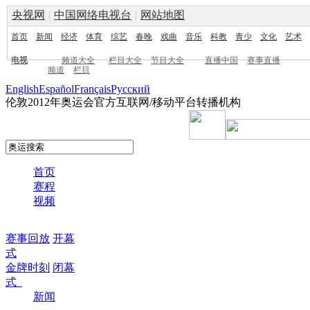
央视网
|
中国网络电视台
|
网站地图
首页
新闻
经济
体育
综艺
春晚
戏曲
音乐
科教
青少
文化
艺术
电视
频道大全
栏目大全
节目大全
直播中国
赛事直播
频道
栏目
English
Español
Français
Pусский
伦敦2012年奥运会官方互联网/移动平台转播机构
首页
赛程
视频
赛事回放
开幕
式
金牌时刻
闭幕
式
新闻