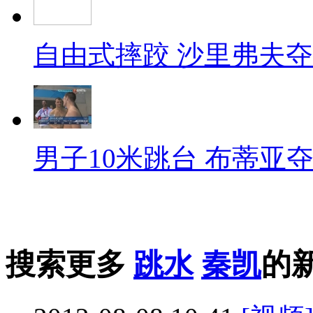
自由式摔跤 沙里弗夫
男子10米跳台 布蒂亚
搜索更多
跳水
秦凯
的