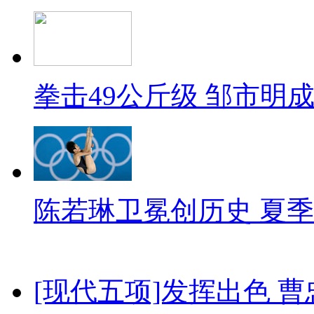
拳击49公斤级 邹市明
陈若琳卫冕创历史 夏季
[现代五项]发挥出色 