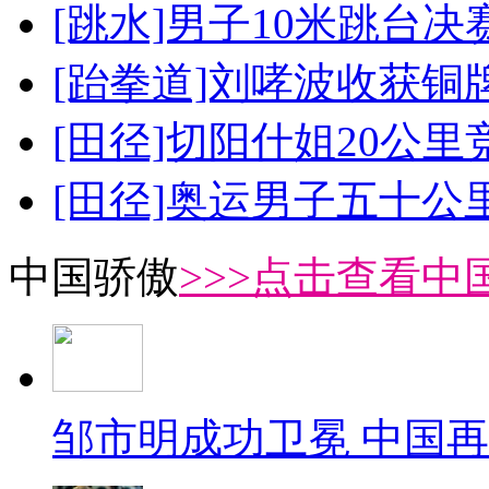
[跳水]男子10米跳台决
[跆拳道]刘哮波收获铜
[田径]切阳什姐20公
[田径]奥运男子五十公
中国骄傲
>>>点击查看中
邹市明成功卫冕 中国