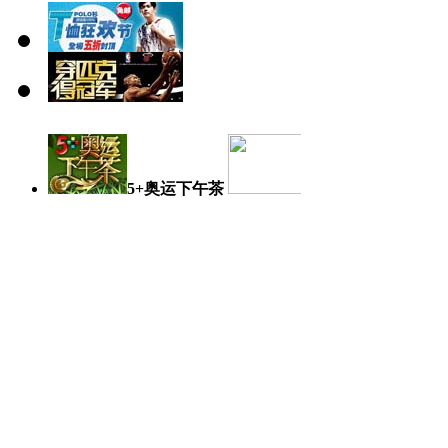
5+奥运下午茶
奥运日记