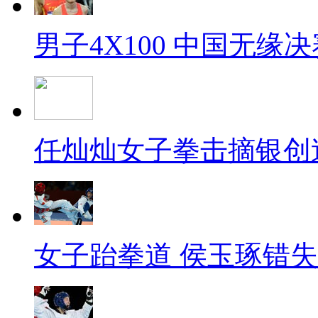
男子4X100 中国无缘决
任灿灿女子拳击摘银创
女子跆拳道 侯玉琢错