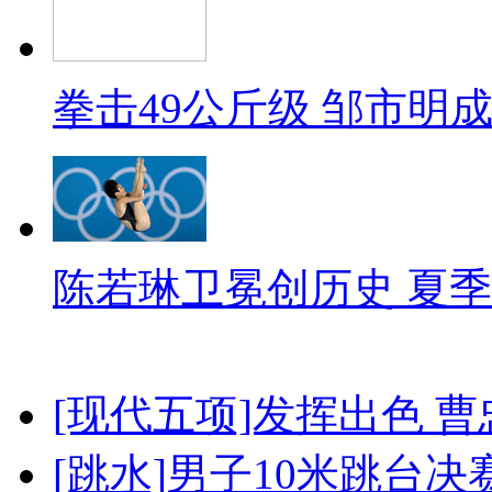
拳击49公斤级 邹市明
陈若琳卫冕创历史 夏季
[现代五项]发挥出色 
[跳水]男子10米跳台决