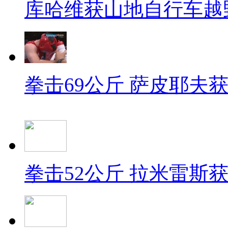
库哈维获山地自行车越
拳击69公斤 萨皮耶夫
拳击52公斤 拉米雷斯