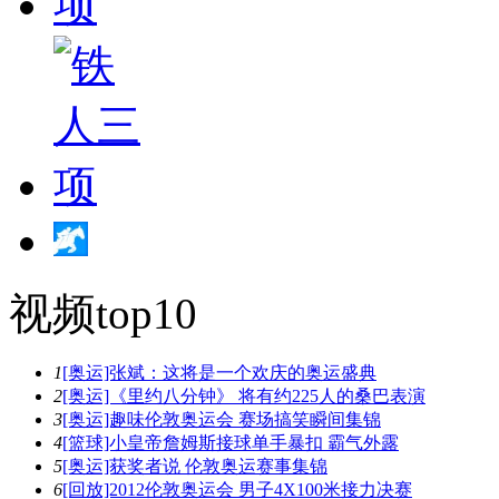
视频top10
1
[奥运]张斌：这将是一个欢庆的奥运盛典
2
[奥运]《里约八分钟》 将有约225人的桑巴表演
3
[奥运]趣味伦敦奥运会 赛场搞笑瞬间集锦
4
[篮球]小皇帝詹姆斯接球单手暴扣 霸气外露
5
[奥运]获奖者说 伦敦奥运赛事集锦
6
[回放]2012伦敦奥运会 男子4X100米接力决赛