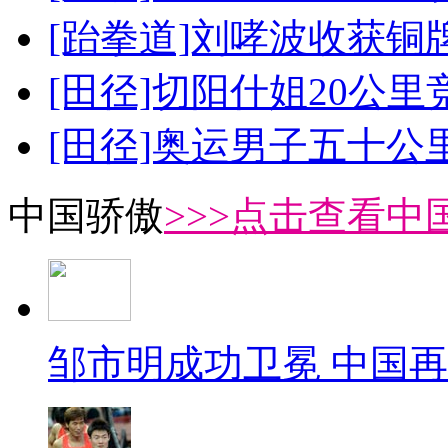
[跆拳道]刘哮波收获铜
[田径]切阳什姐20公
[田径]奥运男子五十公
中国骄傲
>>>点击查看中
邹市明成功卫冕 中国