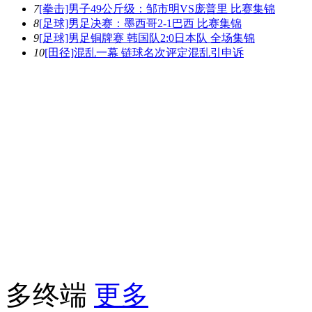
7
[拳击]男子49公斤级：邹市明VS庞普里 比赛集锦
8
[足球]男足决赛：墨西哥2-1巴西 比赛集锦
9
[足球]男足铜牌赛 韩国队2:0日本队 全场集锦
10
[田径]混乱一幕 链球名次评定混乱引申诉
多终端
更多