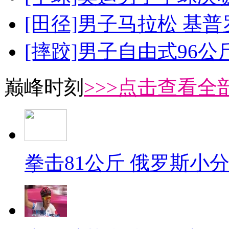
[田径]男子马拉松 基
[摔跤]男子自由式96公
巅峰时刻
>>>点击查看全部
拳击81公斤 俄罗斯小