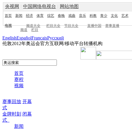
央视网
|
中国网络电视台
|
网站地图
首页
新闻
经济
体育
综艺
春晚
戏曲
音乐
科教
青少
文化
艺术
电视
频道大全
栏目大全
节目大全
直播中国
赛事直播
频道
栏目
English
Español
Français
Pусский
伦敦2012年奥运会官方互联网/移动平台转播机构
首页
赛程
视频
赛事回放
开幕
式
金牌时刻
闭幕
式
新闻