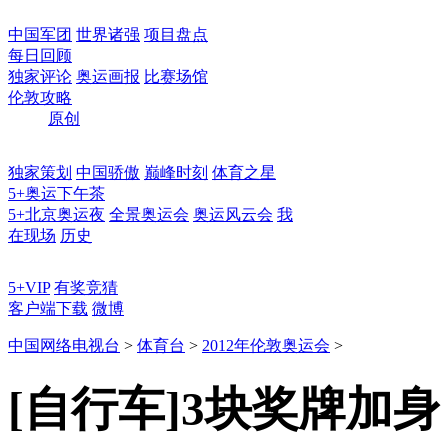
中国军团
世界诸强
项目盘点
每日回顾
独家评论
奥运画报
比赛场馆
伦敦攻略
原创
独家策划
中国骄傲
巅峰时刻
体育之星
5+奥运下午茶
5+北京奥运夜
全景奥运会
奥运风云会
我
在现场
历史
5+VIP
有奖竞猜
客户端下载
微博
中国网络电视台
>
体育台
>
2012年伦敦奥运会
>
[自行车]3块奖牌加