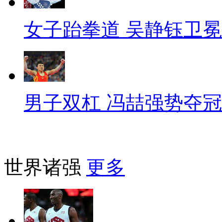
女子跆拳道 吴静钰卫冕
男子双杠 冯喆强势夺冠
世界诸强
更多