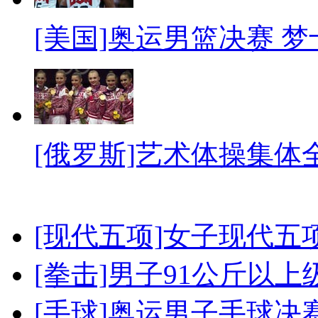
[美国]奥运男篮决赛 
[俄罗斯]艺术体操集体
[现代五项]女子现代五
[拳击]男子91公斤以上
[手球]奥运男子手球决