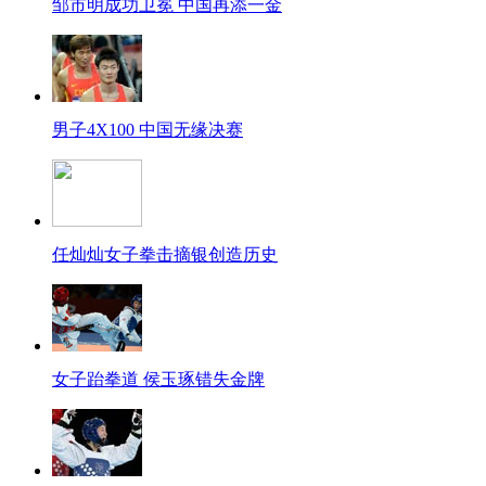
邹市明成功卫冕 中国再添一金
男子4X100 中国无缘决赛
任灿灿女子拳击摘银创造历史
女子跆拳道 侯玉琢错失金牌