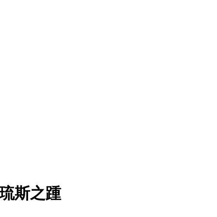
喀琉斯之踵