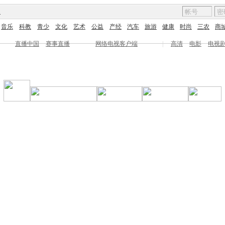
图
音乐
科教
青少
文化
艺术
公益
产经
汽车
旅游
健康
时尚
三农
商
直播中国
赛事直播
网络电视客户端
|
高清
电影
电视