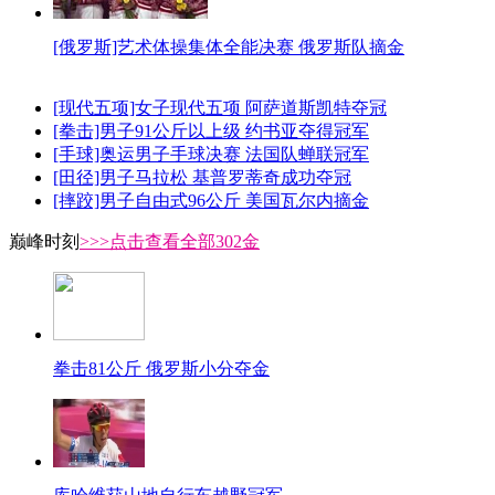
[俄罗斯]艺术体操集体全能决赛 俄罗斯队摘金
[现代五项]女子现代五项 阿萨道斯凯特夺冠
[拳击]男子91公斤以上级 约书亚夺得冠军
[手球]奥运男子手球决赛 法国队蝉联冠军
[田径]男子马拉松 基普罗蒂奇成功夺冠
[摔跤]男子自由式96公斤 美国瓦尔内摘金
巅峰时刻
>>>点击查看全部302金
拳击81公斤 俄罗斯小分夺金