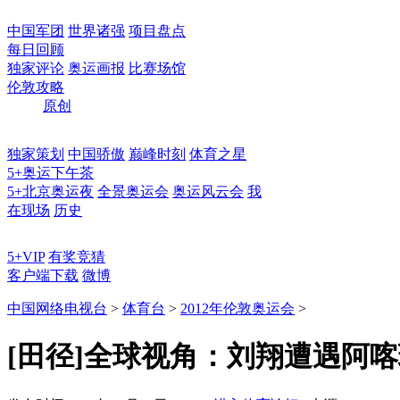
中国军团
世界诸强
项目盘点
每日回顾
独家评论
奥运画报
比赛场馆
伦敦攻略
原创
独家策划
中国骄傲
巅峰时刻
体育之星
5+奥运下午茶
5+北京奥运夜
全景奥运会
奥运风云会
我
在现场
历史
5+VIP
有奖竞猜
客户端下载
微博
中国网络电视台
>
体育台
>
2012年伦敦奥运会
>
[田径]全球视角：刘翔遭遇阿