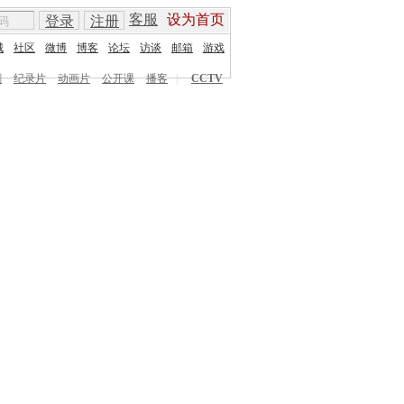
客服
设为首页
登录
注册
城
社区
微博
博客
论坛
访谈
邮箱
游戏
剧
纪录片
动画片
公开课
播客
|
CCTV