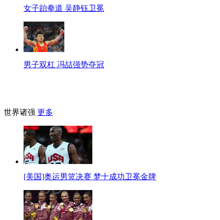
女子跆拳道 吴静钰卫冕
男子双杠 冯喆强势夺冠
世界诸强
更多
[美国]奥运男篮决赛 梦十成功卫冕金牌