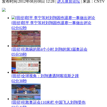
发布时间:2012年08月08日 12:28 |
进入体育论坛
| 来源：CNTV
[田径]郎平 李宁等对刘翔因伤退赛一事做出评论
02分02秒
[田径]伦敦碗的那4个小时 刘翔的第3届奥运会
05分59秒
[田径]全球视角：刘翔遭遇阿喀琉斯之踵
02分38秒
[田径]伦敦奥运会110米栏 中国飞人刘翔受伤