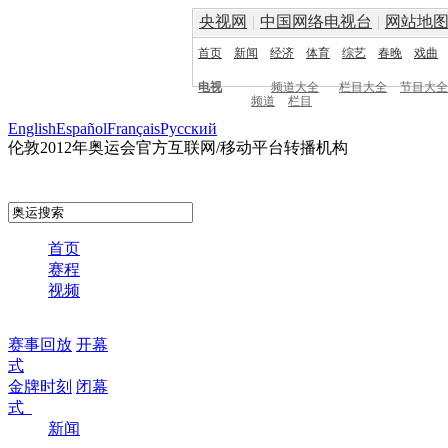
央视网
|
中国网络电视台
|
网站地
首页
新闻
经济
体育
综艺
春晚
戏曲
电视
频道大全
栏目大全
节目大全
频道
栏目
English
Español
Français
Pусский
伦敦2012年奥运会官方互联网/移动平台转播机构
首页
赛程
视频
赛事回放
开幕
式
金牌时刻
闭幕
式
新闻