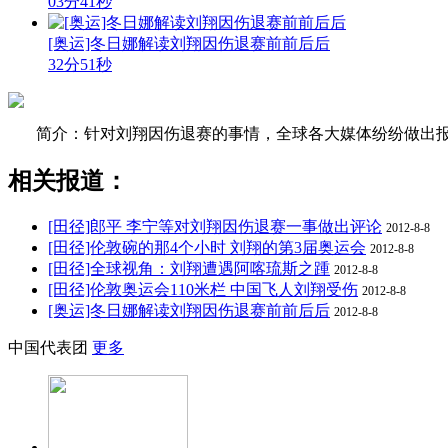
03分41秒
[奥运]冬日娜解读刘翔因伤退赛前前后后
32分51秒
简介：针对刘翔因伤退赛的事情，全球各大媒体纷纷做出报
相关报道：
[田径]郎平 李宁等对刘翔因伤退赛一事做出评论
2012-8-8
[田径]伦敦碗的那4个小时 刘翔的第3届奥运会
2012-8-8
[田径]全球视角：刘翔遭遇阿喀琉斯之踵
2012-8-8
[田径]伦敦奥运会110米栏 中国飞人刘翔受伤
2012-8-8
[奥运]冬日娜解读刘翔因伤退赛前前后后
2012-8-8
中国代表团
更多