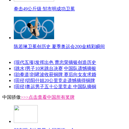
拳击49公斤级 邹市明成功卫冕
陈若琳卫冕创历史 夏季奥运会200金精彩瞬间
[现代五项]发挥出色 曹忠荣摘银创造历史
[跳水]男子10米跳台决赛
中国队遗憾摘银
[跆拳道]刘哮波收获铜牌 赛后向女友求婚
[田径]切阳什姐20公里竞走遗憾摘得铜牌
[田径]奥运男子五十公里竞走 中国队摘铜
中国骄傲
>>>点击查看中国所有奖牌